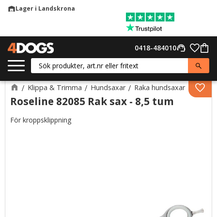
Lager i Landskrona
warehouse
Meny
Favor
0418-484010
support_agent
Kund
Klippa & Trimma
Hundsaxar
Raka hundsaxar
Lägg 
Roseline 82085 Rak sax - 8,5 tum
För kroppsklippning