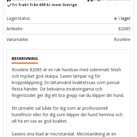
check
Fri frakt från 699 kr inom Sverige
Lagerstatus
i lager
Artikelnr
82085
Roseline
Roseline 82085 är en rak hundsax med sidenmatt finish
och mycket god skärpa. Saxen lämpar sig för
kroppsklippning. En lättanvänd kvalitetssax som passar
flesta händer. De bekväma insatsringarna och
fingerstödet ger dig ett bra grepp när du klipper din hund.
Ett utmärkt val både för dig som är professionell
hundfrisör eller för dig som klipper din hund hemma och
vill ha en sax av god kvalitet.
Saxens ena blad är microtandat. Microtandning är en