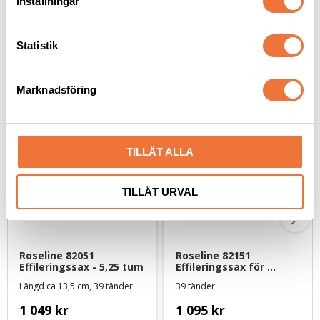
Inställningar
y
c
k
Statistik
e
Senaste besökta produkter
s
Marknadsföring
v
a
l
TILLÅT ALLA
TILLÅT URVAL
Roseline 82051 
Roseline 82151 
Effileringssax - 5,25 tum
Effileringssax för 
vänsterhänta - 5,25 tum
Längd ca 13,5 cm, 39 tänder
39 tänder
1 049
kr
1 095
kr