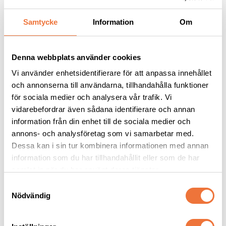
Samtycke
Information
Om
Andra köpte även
Denna webbplats använder cookies
Vi använder enhetsidentifierare för att anpassa innehållet
och annonserna till användarna, tillhandahålla funktioner
för sociala medier och analysera vår trafik. Vi
vidarebefordrar även sådana identifierare och annan
information från din enhet till de sociala medier och
annons- och analysföretag som vi samarbetar med.
Dessa kan i sin tur kombinera informationen med annan
information som du har tillhandahållit eller som de har
Andis skär UltraEdge 
Show Tech Universal 
samlat in när du har använt deras tjänster.
#15
Duo-Pin Karda Medium
S
Snap on-skär - Lämnar 1,2 mm
Karda med både långa och korta stift
Nödvändig
a
339
kr
139
kr
m
t