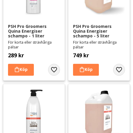
PSH Pro Groomers 
PSH Pro Groomers 
Quina Energiser 
Quina Energiser 
schampo - 1 liter
schampo - 5 liter
För korta eller strävhåriga
För korta eller strävhåriga
pälsar
pälsar
289
kr
749
kr
Lägg till i favoriter
Lägg til