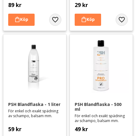
89
kr
29
kr
Lägg till i favoriter
Lägg til
PSH Blandflaska - 1 liter
PSH Blandflaska - 500 
ml
För enkel och exakt spädning
av schampo, balsam mm.
För enkel och exakt spädning
av schampo, balsam mm.
59
kr
49
kr