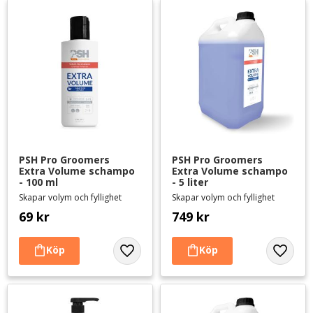
PSH Pro Groomers 
PSH Pro Groomers 
Extra Volume schampo 
Extra Volume schampo 
- 100 ml
- 5 liter
Skapar volym och fyllighet
Skapar volym och fyllighet
69
kr
749
kr
Lägg till i favoriter
Lägg til