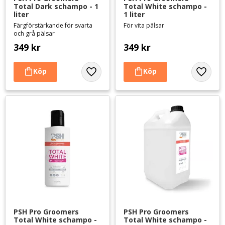
Total Dark schampo - 1 
Total White schampo - 
liter
1 liter
Färgförstärkande för svarta
För vita pälsar
och grå pälsar
349
kr
349
kr
Lägg till i favoriter
Lägg til
PSH Pro Groomers 
PSH Pro Groomers 
Total White schampo - 
Total White schampo - 