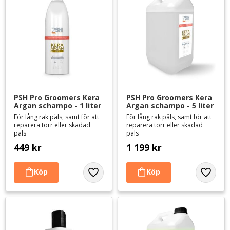
PSH Pro Groomers Kera 
PSH Pro Groomers Kera 
Argan schampo - 1 liter
Argan schampo - 5 liter
För lång rak päls, samt för att
För lång rak päls, samt för att
reparera torr eller skadad
reparera torr eller skadad
päls
päls
449
kr
1 199
kr
Lägg till i favoriter
Lägg til