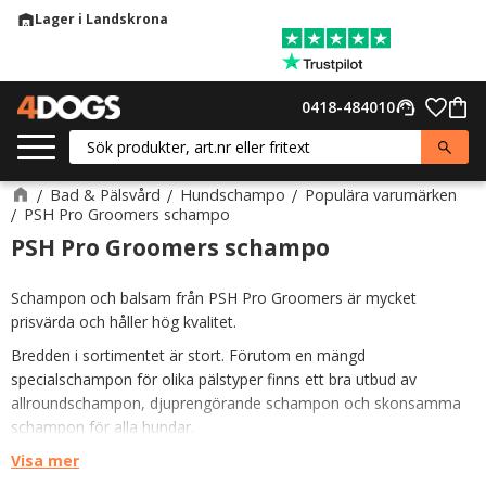
Lager i Landskrona
warehouse
Meny
Favor
0418-484010
support_agent
Kund
Bad & Pälsvård
Hundschampo
Populära varumärken
PSH Pro Groomers schampo
PSH Pro Groomers schampo
Schampon och balsam från PSH Pro Groomers är mycket
prisvärda och håller hög kvalitet.
Bredden i sortimentet är stort. Förutom en mängd
specialschampon för olika pälstyper finns ett bra utbud av
allroundschampon, djuprengörande schampon och skonsamma
schampon för alla hundar.
I balsamsortimentet hittar du här både traditionella balsam,
Visa mer
tovutredande balsamsprayer och vårdande pälsinpackningar.