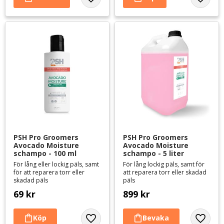
Lägg till i favoriter
Lägg til
PSH Pro Groomers 
PSH Pro Groomers 
Avocado Moisture 
Avocado Moisture 
schampo - 100 ml
schampo - 5 liter
För lång eller lockig päls, samt
För lång lockig päls, samt för
för att reparera torr eller
att reparera torr eller skadad
skadad päls
päls
69
kr
899
kr
Lägg till i favoriter
Lägg til