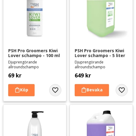
PSH Pro Groomers Kiwi 
PSH Pro Groomers Kiwi 
Lover schampo - 100 ml
Lover schampo - 5 liter
Djuprengörande
Djuprengörande
allroundschampo
allroundschampo
69
kr
649
kr
Lägg till i favoriter
Lägg til