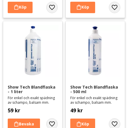
Lägg till i favoriter
Lägg til
Show Tech Blandflaska 
Show Tech Blandflaska 
- 1 liter
- 500 ml
För enkel och exakt spädning
För enkel och exakt spädning
av schampo, balsam mm.
av schampo, balsam mm.
59
kr
49
kr
Lägg till i favoriter
Lägg til