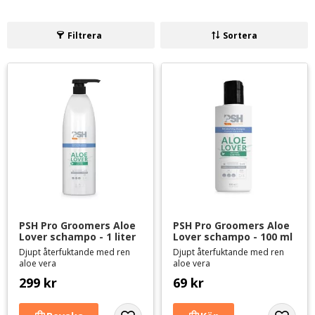
Produkterna från PSH är inte testade på djur och är fria från
parabener och silikoner.
Filtrera
Sortera
PSH Pro Groomers Aloe 
PSH Pro Groomers Aloe 
Lover schampo - 1 liter
Lover schampo - 100 ml
Djupt återfuktande med ren
Djupt återfuktande med ren
aloe vera
aloe vera
299
kr
69
kr