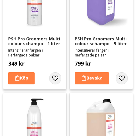
PSH Pro Groomers Multi 
PSH Pro Groomers Multi 
colour schampo - 1 liter
colour schampo - 5 liter
Intensifierar färgen i
Intensifierar färgen i
flerfärgade pälsar
flerfärgade pälsar
349
kr
799
kr
Lägg till i favoriter
Lägg til