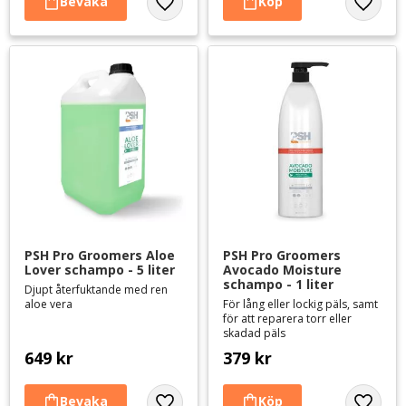
Lägg till i favoriter
Lägg til
PSH Pro Groomers Aloe 
PSH Pro Groomers 
Lover schampo - 5 liter
Avocado Moisture 
schampo - 1 liter
Djupt återfuktande med ren
aloe vera
För lång eller lockig päls, samt
för att reparera torr eller
skadad päls
649
kr
379
kr