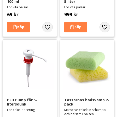
100 ml
5 liter
För vita pälsar
För vita pälsar
69
kr
999
kr
Lägg till i favoriter
Lägg til
PSH Pump för 5-
Tassarnas badsvamp 2-
litersdunk
pack
För enkel dosering
Masserar enkelt in schampo
och balsam i pälsen