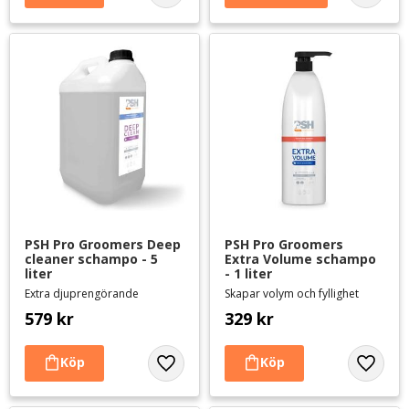
PSH Pro Groomers Deep 
PSH Pro Groomers 
cleaner schampo - 5 
Extra Volume schampo 
liter
- 1 liter
Extra djuprengörande
Skapar volym och fyllighet
579
kr
329
kr
Lägg till i favoriter
Lägg til