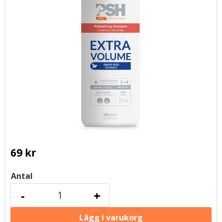
69
kr
Antal
-
+