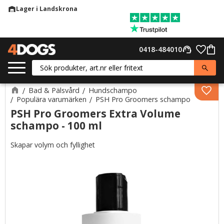
Lager i Landskrona
warehouse
Meny
Favor
0418-484010
support_agent
Kund
Bad & Pälsvård
Hundschampo
Lägg 
Populära varumärken
PSH Pro Groomers schampo
PSH Pro Groomers Extra Volume
schampo - 100 ml
Skapar volym och fyllighet