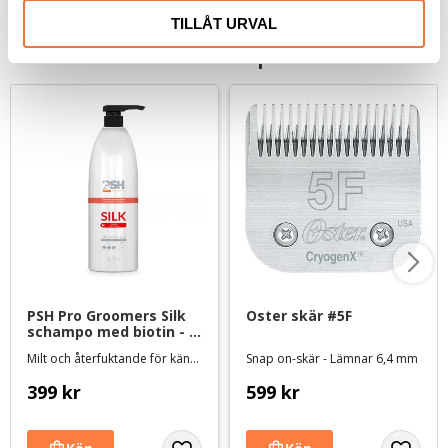
TILLÅT URVAL
Senaste besökta produkter
PSH Pro Groomers Silk 
Oster skär #5F
schampo med biotin - 1 
liter
Milt och återfuktande för känslig päls och hud
Snap on-skär - Lämnar 6,4 mm
399
kr
599
kr