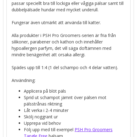
passar speciellt bra till lockiga eller vågiga pälsar samt till
dubbelpälsade hundar med mycket underull.
Fungerar även utmärkt att använda till katter.
Alla produkter i PSH Pro Groomers-serien är fria från
silikoner, parabener och kathon och innehåller
hypoallergen parfym, det vill säga doftämnen med
mindre benägenhet att orsaka allergi.
Spädes upp till 1:4 (1 del schampo och 4 delar vatten).
Användning:
Applicera på blöt päls
Sprid ut schampot jämnt över pälsen mot
pälsstrånas riktning
Låt verka i 2-4 minuter
Skölj noggrant ur
Upprepa vid behov
Följ upp med till exempel
PSH Pro Groomers
Tangle Free
balsam