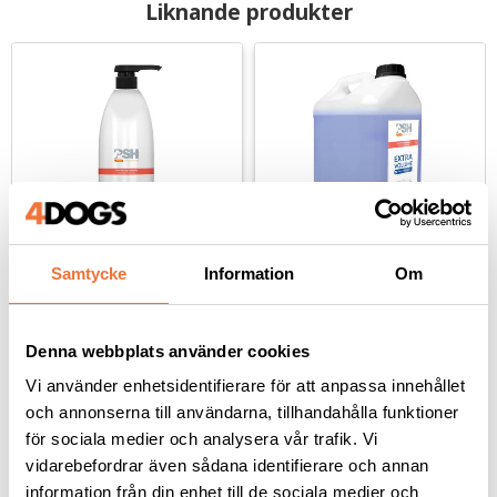
Liknande produkter
Samtycke
Information
Om
PSH Pro Groomers 
PSH Pro Groomers 
Extra Volume schampo 
Extra Volume schampo 
- 1 liter
- 5 liter
Skapar volym och fyllighet
Skapar volym och fyllighet
Denna webbplats använder cookies
329
kr
749
kr
Vi använder enhetsidentifierare för att anpassa innehållet
och annonserna till användarna, tillhandahålla funktioner
för sociala medier och analysera vår trafik. Vi
vidarebefordrar även sådana identifierare och annan
information från din enhet till de sociala medier och