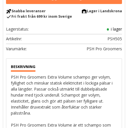
rocket_launch
warehouse
Snabba leveranser
Lager i Landskrona
check
Fri frakt från 699 kr inom Sverige
Lagerstatus
i lager
Artikelnr
PSH505
PSH Pro Groomers
PSH Pro Groomers Extra Volume schampo ger volym,
fyllighet och minskar statisk elektricitet i lockiga pälsar i
alla längder. Passar också utmärkt till dubbelpälsade
hundar med tjock underull. Schampot ger volym,
elasticitet, glans och gör att pälsen ser fylligare ut.
Innehåller druvextrakt som återfuktar och stärker
pälsstråna.
PSH Pro Groomers Extra Volume är ett schampo som