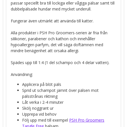
passar speciellt bra till lockiga eller vågiga pälsar samt till
dubbelpälsade hundar med mycket underull.
Fungerar även utmärkt att använda till katter.
Alla produkter i PSH Pro Groomers-serien är fria från
silikoner, parabener och kathon och innehåller
hypoallergen parfym, det vill säga doftämnen med
mindre benägenhet att orsaka allergi.
Spädes upp till 1:4 (1 del schampo och 4 delar vatten).
Användning:
Applicera på blöt päls
Sprid ut schampot jämnt över pälsen mot
pälsstrånas riktning
Låt verka i 2-4 minuter
Skölj noggrant ur
Upprepa vid behov
Följ upp med till exempel
PSH Pro Groomers
Tangle Free
balsam