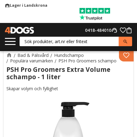
Lager i Landskrona
warehouse
Meny
Favor
0418-484010
support_agent
Kund
Bad & Pälsvård
Hundschampo
Lägg 
Populära varumärken
PSH Pro Groomers schampo
PSH Pro Groomers Extra Volume
schampo - 1 liter
Skapar volym och fyllighet