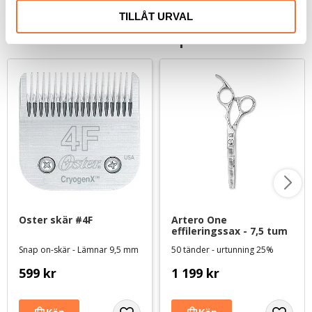
TILLÅT URVAL
Senaste besökta produkter
Oster skär #4F
Artero One 
effileringssax - 7,5 tum
Snap on-skär - Lämnar 9,5 mm
50 tänder - urtunning 25%
599
kr
1 199
kr