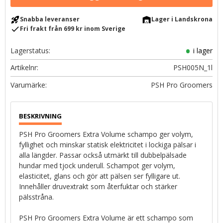
rocket_launch
warehouse
Snabba leveranser
Lager i Landskrona
check
Fri frakt från 699 kr inom Sverige
Lagerstatus
i lager
Artikelnr
PSH005N_1l
PSH Pro Groomers
PSH Pro Groomers Extra Volume schampo ger volym,
fyllighet och minskar statisk elektricitet i lockiga pälsar i
alla längder. Passar också utmärkt till dubbelpälsade
hundar med tjock underull. Schampot ger volym,
elasticitet, glans och gör att pälsen ser fylligare ut.
Innehåller druvextrakt som återfuktar och stärker
pälsstråna.
PSH Pro Groomers Extra Volume är ett schampo som