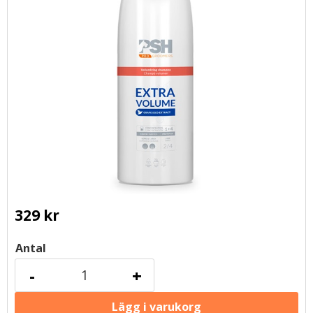
329
kr
Antal
-
+