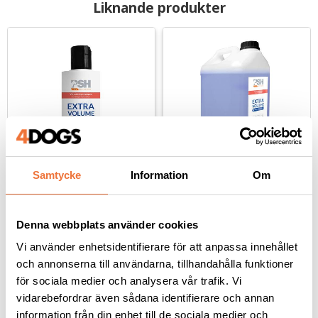
Liknande produkter
Samtycke
Information
Om
PSH Pro Groomers 
PSH Pro Groomers 
Extra Volume schampo 
Extra Volume schampo 
- 100 ml
- 5 liter
Skapar volym och fyllighet
Skapar volym och fyllighet
Denna webbplats använder cookies
69
kr
749
kr
Vi använder enhetsidentifierare för att anpassa innehållet
och annonserna till användarna, tillhandahålla funktioner
för sociala medier och analysera vår trafik. Vi
vidarebefordrar även sådana identifierare och annan
information från din enhet till de sociala medier och