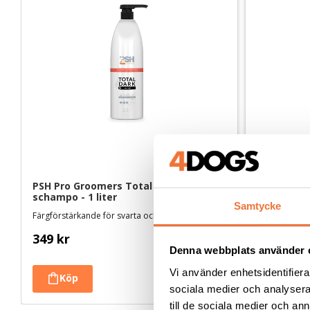
PSH Pro Groomers Total Dark 
PSH Pro Gr
schampo - 1 liter
schampo - 
Samtycke
Färgförstärkande för svarta och grå pälsar
Skapar volym 
349
kr
329
kr
Denna webbplats använder 
Vi använder enhetsidentifierar
sociala medier och analysera 
till de sociala medier och a