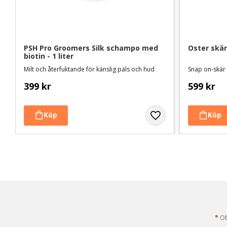
PSH Pro Groomers Silk schampo med 
Oster skär
biotin - 1 liter
Milt och återfuktande för känslig päls och hud
Snap on-skär
399
kr
599
kr
*
Obl