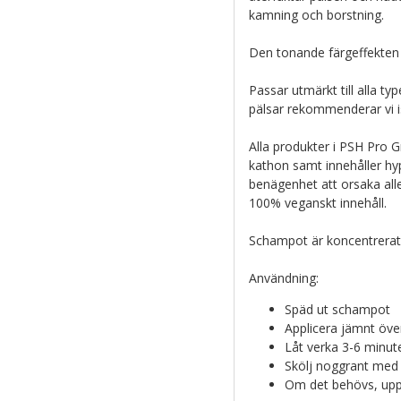
kamning och borstning.
Den tonande färgeffekten ä
Passar utmärkt till alla ty
pälsar rekommenderar vi 
Alla produkter i PSH Pro G
kathon samt innehåller hy
benägenhet att orsaka alle
100% veganskt innehåll.
Schampot är koncentrerat 
Användning:
Späd ut schampot
Applicera jämnt öve
Låt verka 3-6 minut
Skölj noggrant med
Om det behövs, upp