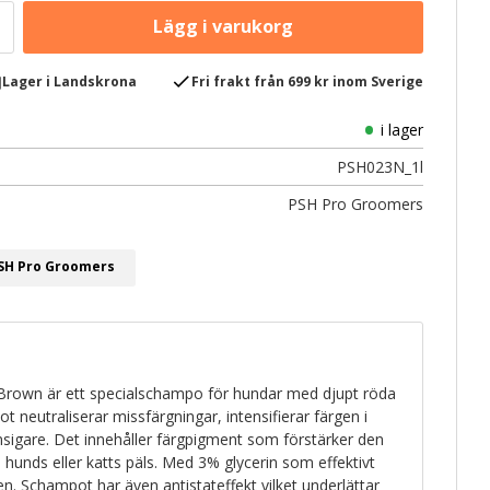
e
check
Lager i Landskrona
Fri frakt från 699 kr inom Sverige
i lager
PSH023N_1l
PSH Pro Groomers
PSH Pro Groomers
rown är ett specialschampo för hundar med djupt röda
t neutraliserar missfärgningar, intensifierar färgen i
nsigare. Det innehåller färgpigment som förstärker den
 hunds eller katts päls. Med 3% glycerin som effektivt
n. Schampot har även antistateffekt vilket underlättar