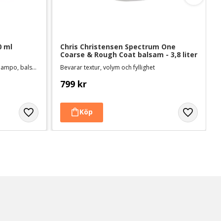
0 ml
Chris Christensen Spectrum One 
Coarse & Rough Coat balsam - 3,8 liter
För enkel och exakt spädning av schampo, balsam mm.
Bevarar textur, volym och fyllighet
799
kr