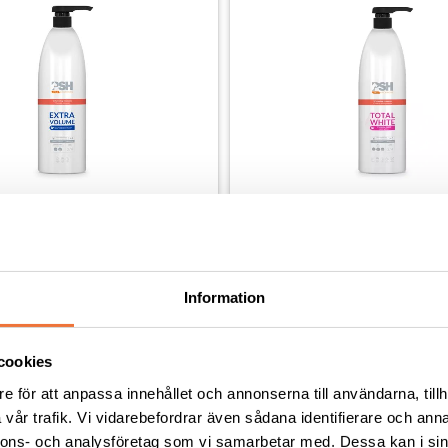
oomers Extra Volume 
PSH Pro Groomers Total Whi
1 liter
schampo - 1 liter
Information
och fyllighet
För vita pälsar
349
kr
cookies
e för att anpassa innehållet och annonserna till användarna, tillh
vår trafik. Vi vidarebefordrar även sådana identifierare och anna
nnons- och analysföretag som vi samarbetar med. Dessa kan i sin