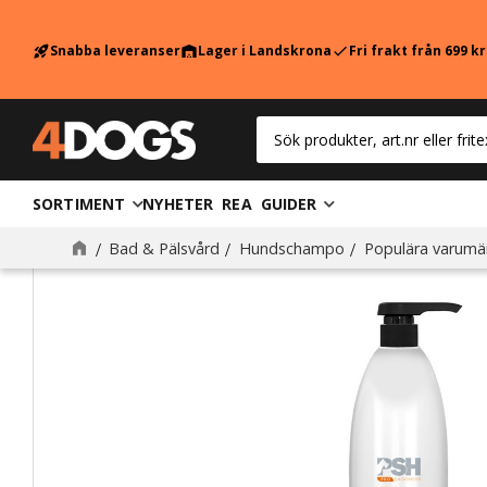
Snabba leveranser
Lager i Landskrona
Fri frakt från 699 k
rocket_launch
warehouse
check
SORTIMENT
NYHETER
REA
GUIDER
Bad & Pälsvård
Hundschampo
Populära varumä