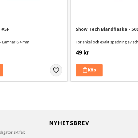
 #5F
Show Tech Blandflaska - 50
 - Lämnar 6,4 mm
49
kr
NYHETSBREV
igatoriskt fält