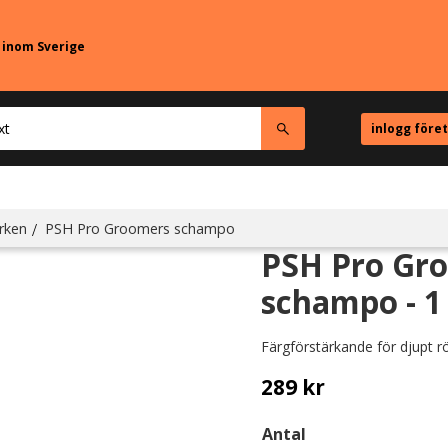
r inom Sverige
inlogg före
rken
PSH Pro Groomers schampo
PSH Pro Gr
schampo - 1 
Färgförstärkande för djupt rö
289
kr
Antal