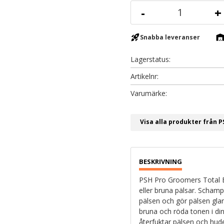
-
+
rocket_launch
warehous
Snabba leveranser
Lagerstatus
Artikelnr
Visa alla produkter från 
PSH Pro Groomers Total B
eller bruna pälsar. Schampo
pälsen och gör pälsen gla
bruna och röda tonen i din
återfuktar pälsen och hude