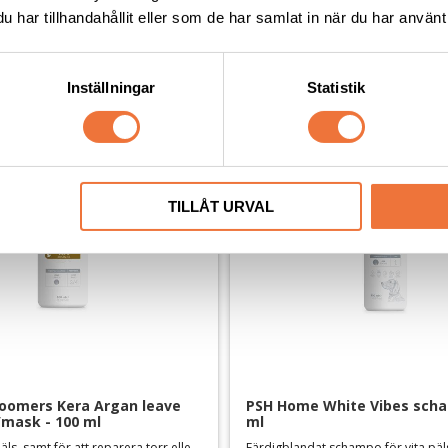
har tillhandahållit eller som de har samlat in när du har använt 
Andra köpte även
Inställningar
Statistik
TILLÅT URVAL
oomers Kera Argan leave 
PSH Home White Vibes scham
mask - 100 ml
ml
För lång rak päls, samt för att reparera torr eller skadad päls
Färdigblandat schampo för vita pä