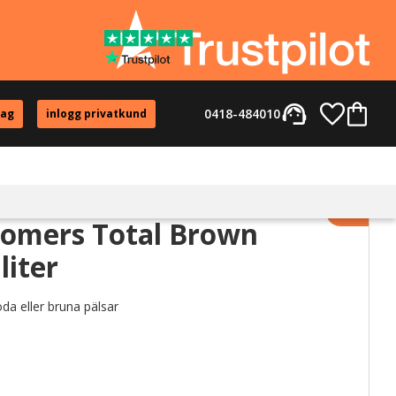
support_agent
Favorite
Kundvag
0418-484010
tag
inlogg privatkund
Lägg til
oomers Total Brown
liter
da eller bruna pälsar