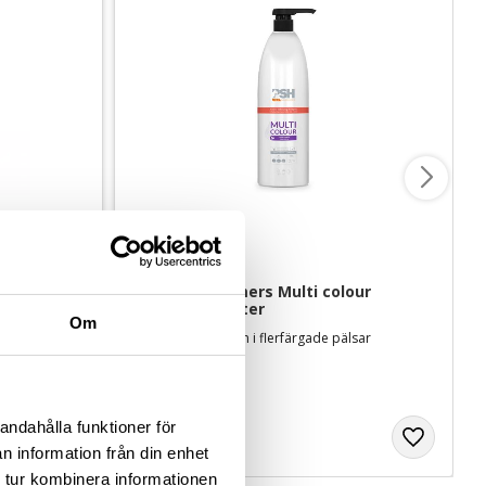
te 
PSH Pro Groomers Multi colour 
schampo - 1 liter
Om
Intensifierar färgen i flerfärgade pälsar
349
kr
andahålla funktioner för
n information från din enhet
 tur kombinera informationen