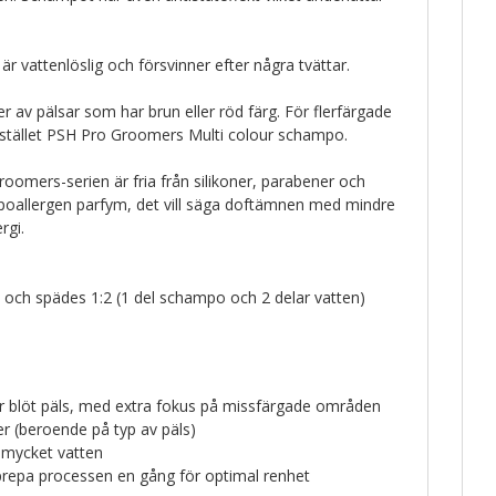
r vattenlöslig och försvinner efter några tvättar.
per av pälsar som har brun eller röd färg. För flerfärgade
istället PSH Pro Groomers Multi colour schampo.
roomers-serien är fria från silikoner, parabener och
poallergen parfym, det vill säga doftämnen med mindre
rgi.
och spädes 1:2 (1 del schampo och 2 delar vatten)
r blöt päls, med extra fokus på missfärgade områden
er (beroende på typ av päls)
 mycket vatten
repa processen en gång för optimal renhet