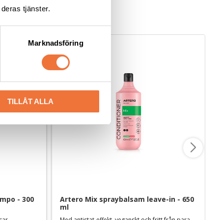
deras tjänster.
Marknadsföring
TILLÅT ALLA
po - 300 
Artero Mix spraybalsam leave-in - 650 
ml
lsar
Med antistat-effekt, veganskt och fritt från parabener och sulfater