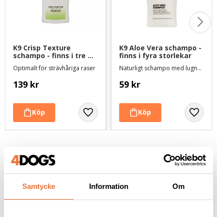
K9 Crisp Texture 
K9 Aloe Vera schampo - 
schampo - finns i tre 
finns i fyra storlekar
storlekar
Optimalt för strävhåriga raser
Naturligt schampo med lugnande effekt
139
kr
59
kr
Andra köpte även
Samtycke
Information
Om