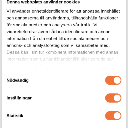
Denna webbplats använder cookies
Vi använder enhetsidentifierare för att anpassa innehållet
och annonserna till användarna, tillhandahålla funktioner
för sociala medier och analysera vår trafik. Vi
vidarebefordrar även sådana identifierare och annan
K9 Aloe Vera balsam - 
Artero Focus 
information från din enhet till de sociala medier och
finns i fyra storlekar
Öronskydd i frotté 3-
pack
annons- och analysföretag som vi samarbetar med.
Drygt balsam med antistateffekt
Dämpar höga ljud. Set med tre storlekar
Dessa kan i sin tur kombinera informationen med annan
59
kr
269
kr
information som du har tillhandahållit eller som de har
samlat in när du har använt deras tjänster.
S
Nödvändig
a
m
Senaste besökta produkter
t
Inställningar
y
c
20
%
k
Statistik
e