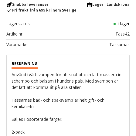
rocket_launch
warehouse
Snabba leveranser
Lager i Landskrona
check
Fri frakt från 699 kr inom Sverige
Lagerstatus
i lager
Artikelnr
Tass42
Tassarnas
Använd tvättsvampen för att snabbt och lätt massera in
schampo och balsam i hundens päls. Med svampen är
det lätt att komma åt på alla ställen.
Tassarnas bad- och spa-svamp är helt gift- och
kemikaliefri.
Säljes i osorterade färger.
2-pack