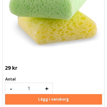
29
kr
Antal
-
+