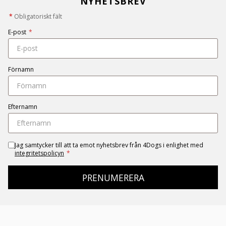
NYHETSBREV
*
Obligatoriskt fält
E-post
*
Förnamn
Efternamn
Jag samtycker till att ta emot nyhetsbrev från 4Dogs i enlighet med
integritetspolicyn
*
PRENUMERERA