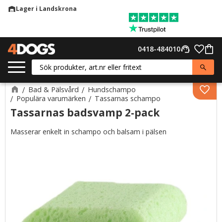
Lager i Landskrona
warehouse
Meny
Favor
0418-484010
support_agent
Kund
Bad & Pälsvård
Hundschampo
Lägg 
Populära varumärken
Tassarnas schampo
Tassarnas badsvamp 2-pack
Masserar enkelt in schampo och balsam i pälsen