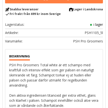
rocket_launch
warehouse
Snabba leveranser
Lager i Landskrona
check
Fri frakt från 699 kr inom Sverige
Lagerstatus
i lager
Artikelnr
PSH1105_5l
PSH Pro Groomers
PSH Pro Groomers Total white är ett schampo med
kraftfull och intensiv effekt som ger pälsen en naturligt
skimrande vit färg. Schampot torkar ej ut huden eller
pälsen och passar därför utmärkt för regelbunden
användning.
Den aktiva ingrediensen titanoxid ger extra vithet, glans
och klarhet i pälsen. Schampot innehåller också aloe vera
som är vårdande och återfuktande.