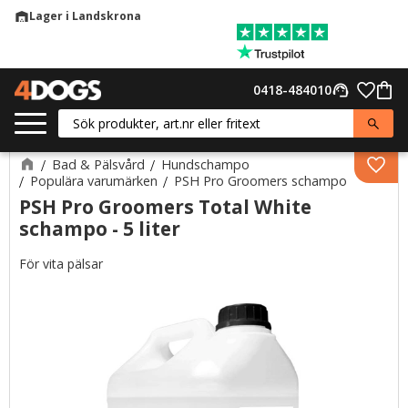
Lager i Landskrona
warehouse
Meny
Favor
0418-484010
support_agent
Kund
Bad & Pälsvård
Hundschampo
Lägg 
Populära varumärken
PSH Pro Groomers schampo
PSH Pro Groomers Total White
schampo - 5 liter
För vita pälsar