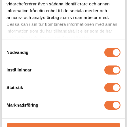
vidarebefordrar även sådana identifierare och annan
information från din enhet till de sociala medier och
annons- och analysföretag som vi samarbetar med.
Dessa kan i sin tur kombinera informationen med annan
information som du har tillhandahållit eller som de har
Andra köpte även
samlat in när du har använt deras tjänster.
S
Nödvändig
a
m
t
Inställningar
y
c
k
Statistik
e
s
Marknadsföring
Oster skär #15
PSH Pro Groomers Kera 
v
Argan leave in-
a
balsam/mask - 100 ml
Snap on-skär - Lämnar 1,2 mm
För lång rak päls, samt för att reparera torr eller skadad päls
l