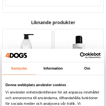
Liknande produkter
Samtycke
Information
Om
PSH Pro Groomers 
PSH Pro Groomers 
Denna webbplats använder cookies
Total White schampo - 
Total White schampo - 
1 liter
100 ml
Vi använder enhetsidentifierare för att anpassa innehållet
För vita pälsar
För vita pälsar
och annonserna till användarna, tillhandahålla funktioner
349
kr
69
kr
för sociala medier och analysera vår trafik. Vi