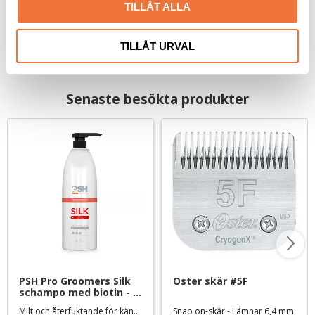
399
kr
99
kr
TILLÅT ALLA
TILLÅT URVAL
Senaste besökta produkter
PSH Pro Groomers Silk 
Oster skär #5F
schampo med biotin - 1 
liter
Milt och återfuktande för känslig päls och hud
Snap on-skär - Lämnar 6,4 mm