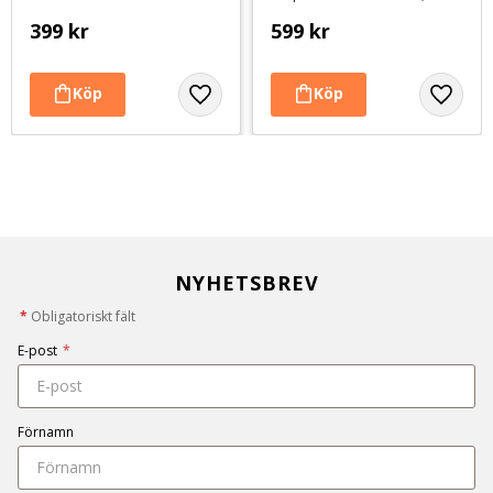
399
kr
599
kr
NYHETSBREV
*
Obligatoriskt fält
E-post
*
Förnamn