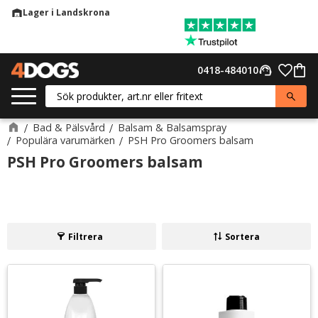
Lager i Landskrona
warehouse
Meny
Favor
0418-484010
support_agent
Kund
Bad & Pälsvård
Balsam & Balsamspray
Populära varumärken
PSH Pro Groomers balsam
PSH Pro Groomers balsam
Filtrera
Sortera