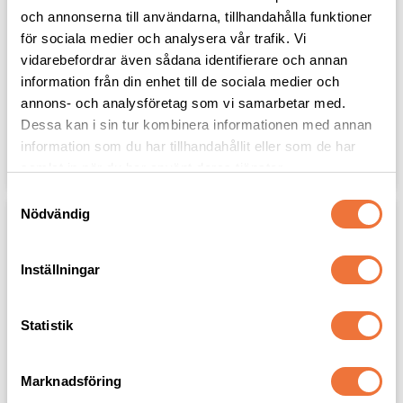
och annonserna till användarna, tillhandahålla funktioner
PSH Blandflaska - 1 liter
PSH Blandflaska - 500 
för sociala medier och analysera vår trafik. Vi
ml
För enkel och exakt spädning
vidarebefordrar även sådana identifierare och annan
av schampo, balsam mm.
För enkel och exakt spädning
information från din enhet till de sociala medier och
av schampo, balsam mm.
annons- och analysföretag som vi samarbetar med.
59
kr
49
kr
Dessa kan i sin tur kombinera informationen med annan
information som du har tillhandahållit eller som de har
Lägg till i favoriter
Lägg til
samlat in när du har använt deras tjänster.
S
Nödvändig
a
m
t
Inställningar
y
c
k
Statistik
e
s
Marknadsföring
v