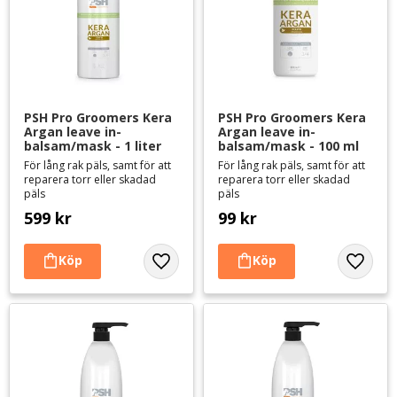
PSH Pro Groomers Kera 
PSH Pro Groomers Kera 
Argan leave in-
Argan leave in-
balsam/mask - 1 liter
balsam/mask - 100 ml
För lång rak päls, samt för att
För lång rak päls, samt för att
reparera torr eller skadad
reparera torr eller skadad
päls
päls
599
kr
99
kr
Lägg till i favoriter
Lägg til