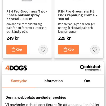
PSH Pro Groomers Two-
PSH Pro Groomers Fit 
Phase balsamspray 
Ends repairing creme - 
aerosol - 300 ml
100 ml
Användes i torr eller fuktig
Reparerar, skyddar och ger
päls för att förbättra uttorkad
näring åt skadad päls och
och känslig päls
kluvna toppar
249
kr
229
kr
Lägg till i favoriter
Lägg til
Samtycke
Information
Om
Denna webbplats använder cookies
Vi använder enhetsidentifierare för att anpassa innehållet