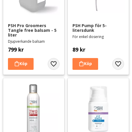
PSH Pro Groomers 
PSH Pump för 5-
Tangle free balsam - 5 
litersdunk
liter
För enkel dosering
Djupverkande balsam
799
kr
89
kr
Lägg till i favoriter
Lägg til