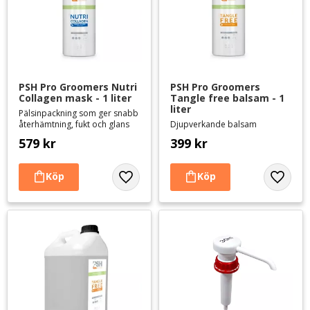
PSH Pro Groomers Nutri 
PSH Pro Groomers 
Collagen mask - 1 liter
Tangle free balsam - 1 
liter
Pälsinpackning som ger snabb
återhämtning, fukt och glans
Djupverkande balsam
579
kr
399
kr
Lägg till i favoriter
Lägg til