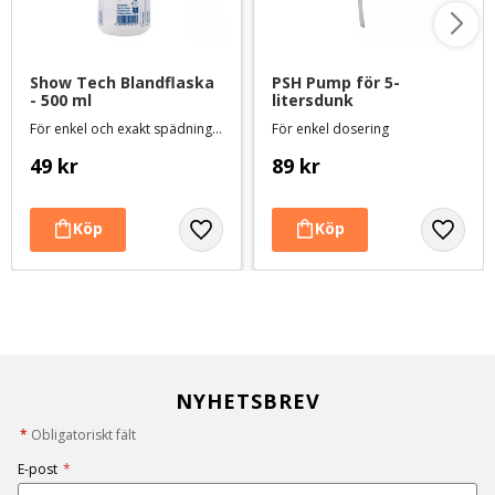
Show Tech Blandflaska 
PSH Pump för 5-
- 500 ml
litersdunk
För enkel och exakt spädning av schampo, balsam mm.
För enkel dosering
49
kr
89
kr
NYHETSBREV
*
Obligatoriskt fält
E-post
*