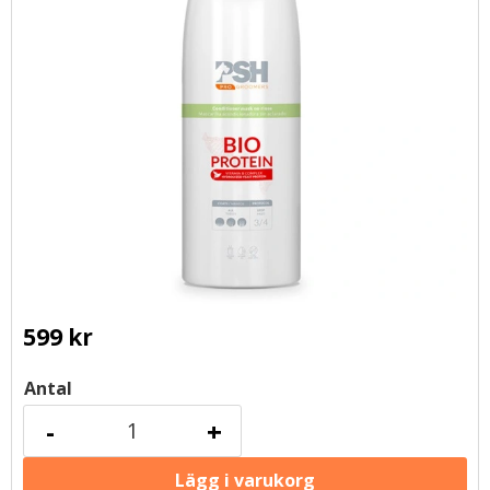
599
kr
Antal
-
+