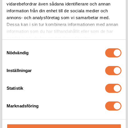
vidarebefordrar även sådana identifierare och annan
information från din enhet till de sociala medier och
annons- och analysföretag som vi samarbetar med.
Dessa kan i sin tur kombinera informationen med annan
information som du har tillhandahållit eller som de har
Andra köpte även
samlat in när du har använt deras tjänster.
S
Nödvändig
a
m
t
Inställningar
y
c
k
Statistik
e
s
Marknadsföring
PSH Pro Groomers Silk 
PSH Pro Groomers Aloe 
v
schampo med biotin - 1 
Lover schampo - 100 ml
a
liter
Milt och återfuktande för känslig päls och hud
Djupt återfuktande med ren aloe vera
l