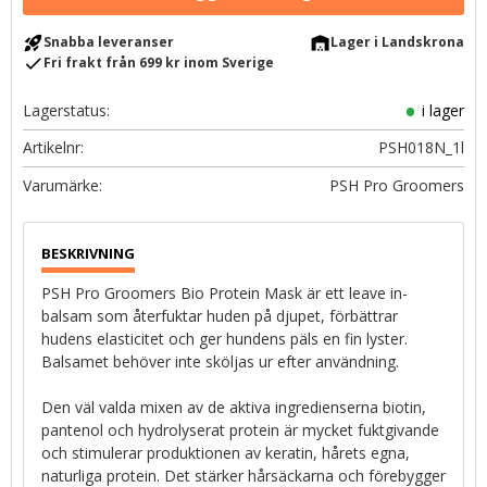
rocket_launch
warehouse
Snabba leveranser
Lager i Landskrona
check
Fri frakt från 699 kr inom Sverige
Lagerstatus
i lager
Artikelnr
PSH018N_1l
PSH Pro Groomers
PSH Pro Groomers Bio Protein Mask är ett leave in-
balsam som återfuktar huden på djupet, förbättrar
hudens elasticitet och ger hundens päls en fin lyster.
Balsamet behöver inte sköljas ur efter användning.
Den väl valda mixen av de aktiva ingredienserna biotin,
pantenol och hydrolyserat protein är mycket fuktgivande
och stimulerar produktionen av keratin, hårets egna,
naturliga protein. Det stärker hårsäckarna och förebygger