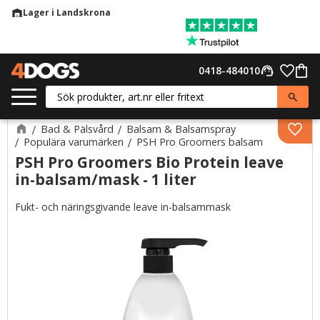
Lager i Landskrona
warehouse
Meny
Favor
0418-484010
support_agent
Kund
Bad & Pälsvård
Balsam & Balsamspray
Lägg 
Populära varumärken
PSH Pro Groomers balsam
PSH Pro Groomers Bio Protein leave
in-balsam/mask - 1 liter
Fukt- och näringsgivande leave in-balsammask