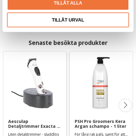
399
kr
69
kr
TILLÅT ALLA
TILLÅT URVAL
Senaste besökta produkter
Aesculap 
PSH Pro Groomers Kera 
Detaljtrimmer Exacta - 
Argan schampo - 1 liter
med litiumbatteri
Liten detaljtrimmer - sladdlös
För lång rak päls, samt för att reparera torr eller skadad päls