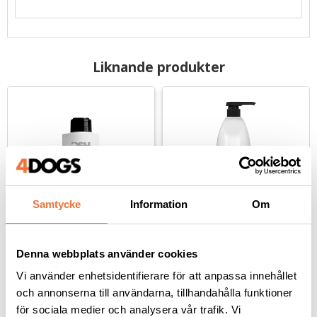
Liknande produkter
Samtycke
Information
Om
PSH Pro Groomers Bio 
PSH Pro Groomers Kera 
Denna webbplats använder cookies
Protein leave in-
Argan leave in-
balsam/mask - 100 ml
balsam/mask - 1 liter
Vi använder enhetsidentifierare för att anpassa innehållet
Fukt- och näringsgivande leave in-balsammask
För lång rak päls, samt för att reparera torr eller skadad päls
och annonserna till användarna, tillhandahålla funktioner
99
kr
599
kr
för sociala medier och analysera vår trafik. Vi