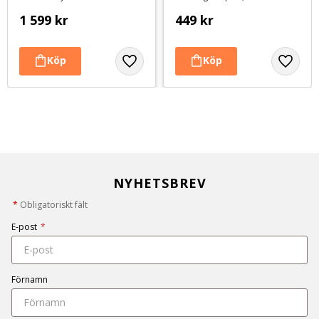
1 599
kr
449
kr
NYHETSBREV
*
Obligatoriskt fält
E-post
*
Förnamn