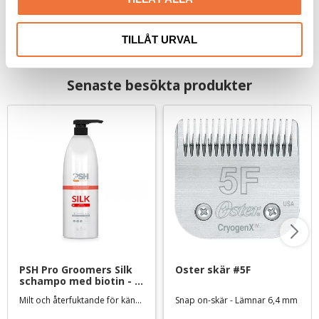
TILLÅT URVAL
Senaste besökta produkter
PSH Pro Groomers Silk 
Oster skär #5F
schampo med biotin - 1 
liter
Milt och återfuktande för känslig päls och hud
Snap on-skär - Lämnar 6,4 mm