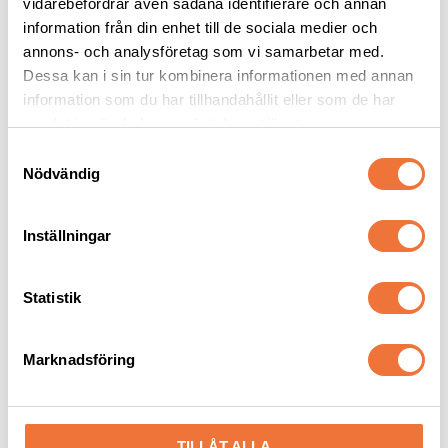
vidarebefordrar även sådana identifierare och annan
information från din enhet till de sociala medier och
annons- och analysföretag som vi samarbetar med.
Dessa kan i sin tur kombinera informationen med annan
Andra köpte även
information som du har tillhandahållit eller som de har
samlat in när du har använt deras tjänster.
S
Nödvändig
a
m
t
Inställningar
y
c
k
Statistik
e
s
Oster skär #15
PSH Pro Groomers Bio 
Marknadsföring
v
Protein leave in-
balsam/mask - 100 ml
a
Snap on-skär - Lämnar 1,2 mm
Fukt- och näringsgivande leave in-balsammask
l
399
kr
99
kr
TILLÅT ALLA