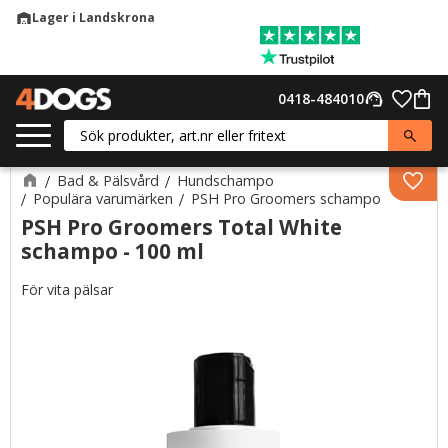
Lager i Landskrona
warehouse
Meny
Favor
0418-484010
support_agent
Kund
Bad & Pälsvård
Hundschampo
Lägg 
Populära varumärken
PSH Pro Groomers schampo
PSH Pro Groomers Total White
schampo - 100 ml
För vita pälsar