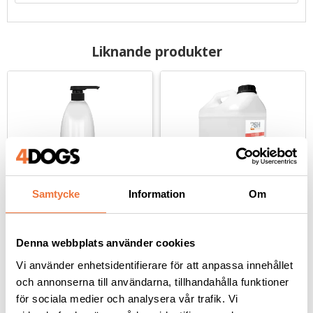
Liknande produkter
Samtycke
Information
Om
PSH Pro Groomers 
PSH Pro Groomers 
Total White schampo - 
Total White schampo - 
Denna webbplats använder cookies
1 liter
5 liter
För vita pälsar
För vita pälsar
Vi använder enhetsidentifierare för att anpassa innehållet
och annonserna till användarna, tillhandahålla funktioner
349
kr
999
kr
för sociala medier och analysera vår trafik. Vi