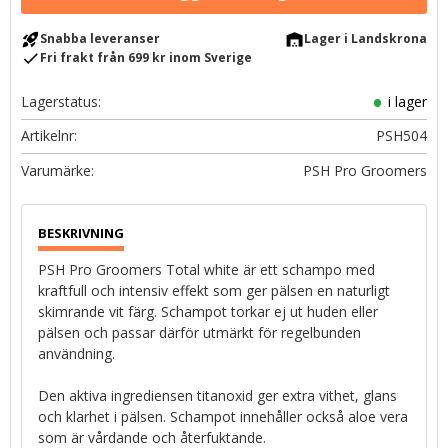
rocket_launch
warehouse
Snabba leveranser
Lager i Landskrona
check
Fri frakt från 699 kr inom Sverige
Lagerstatus
i lager
Artikelnr
PSH504
PSH Pro Groomers
PSH Pro Groomers Total white är ett schampo med
kraftfull och intensiv effekt som ger pälsen en naturligt
skimrande vit färg. Schampot torkar ej ut huden eller
pälsen och passar därför utmärkt för regelbunden
användning.
Den aktiva ingrediensen titanoxid ger extra vithet, glans
och klarhet i pälsen. Schampot innehåller också aloe vera
som är vårdande och återfuktande.