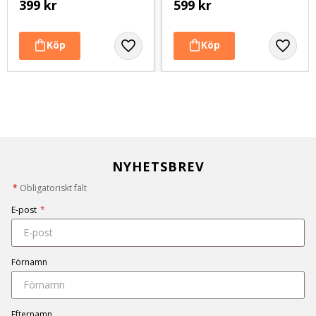
399
kr
599
kr
NYHETSBREV
*
Obligatoriskt fält
E-post
*
Förnamn
Efternamn