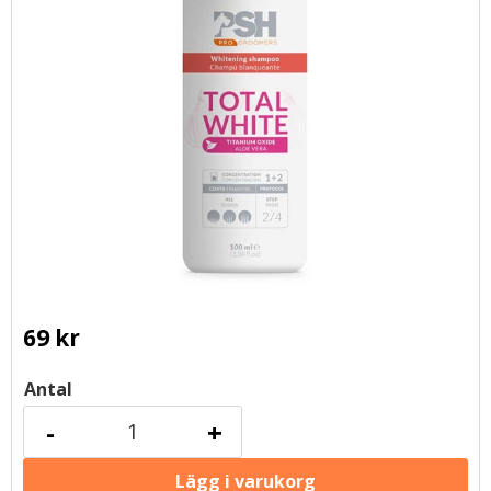
69
kr
Antal
-
+