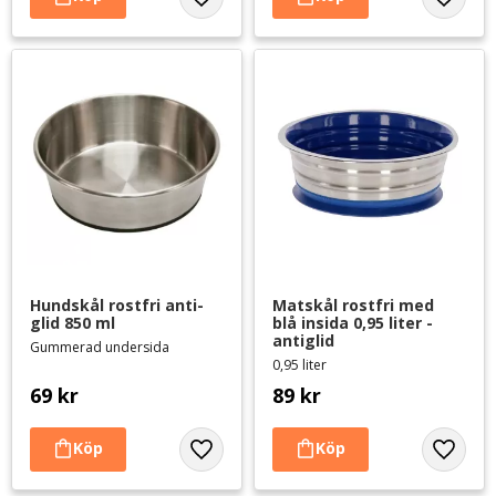
Lägg till i favoriter
Lägg til
Hundskål rostfri anti-
Matskål rostfri med 
glid 850 ml
blå insida 0,95 liter - 
antiglid
Gummerad undersida
0,95 liter
69
kr
89
kr
Lägg till i favoriter
Lägg til