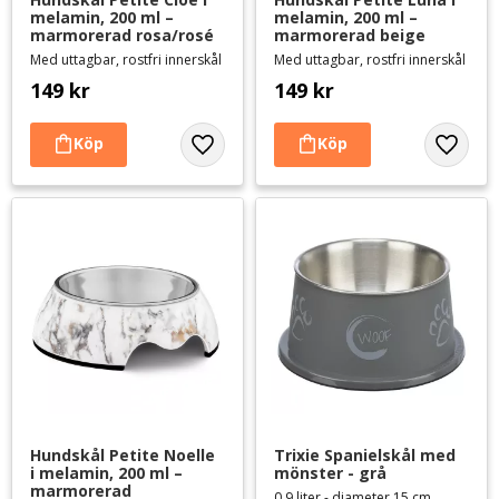
melamin, 200 ml – 
melamin, 200 ml – 
marmorerad rosa/rosé
marmorerad beige
Med uttagbar, rostfri innerskål
Med uttagbar, rostfri innerskål
149
kr
149
kr
Lägg till i favoriter
Lägg til
Hundskål Petite Noelle 
Trixie Spanielskål med 
i melamin, 200 ml – 
mönster - grå
marmorerad 
0,9 liter - diameter 15 cm