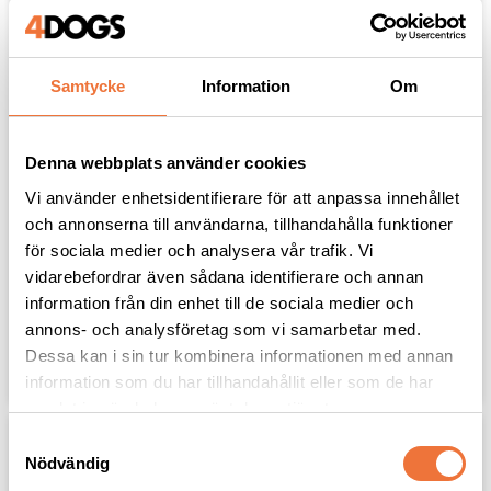
Samtycke
Information
Om
Denna webbplats använder cookies
Vi använder enhetsidentifierare för att anpassa innehållet
GLACIAL Termoskål 900 
GLACIAL Termoskål 900 
och annonserna till användarna, tillhandahålla funktioner
ml - leopard
ml - puderrosa
för sociala medier och analysera vår trafik. Vi
Mat- och vattenskål i hög
Mat- och vattenskål i hög
kvalitet
kvalitet
vidarebefordrar även sådana identifierare och annan
379
kr
379
kr
information från din enhet till de sociala medier och
annons- och analysföretag som vi samarbetar med.
Dessa kan i sin tur kombinera informationen med annan
Lägg till i favoriter
Lägg til
information som du har tillhandahållit eller som de har
samlat in när du har använt deras tjänster.
S
Nödvändig
a