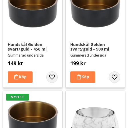
Hundskål Golden 
Hundskål Golden 
svart/guld - 450 ml
svart/guld - 900 ml
Gummerad undersida
Gummerad undersida
149
kr
199
kr
Lägg till i favoriter
Lägg til
NYHET