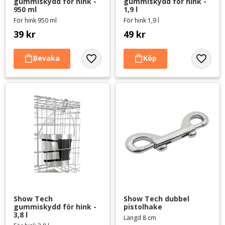
gummiskydd för hink - 
gummiskydd för hink - 
950 ml
1,9 l
För hink 950 ml
För hink 1,9 l
39
kr
49
kr
Lägg till i favoriter
Lägg til
Show Tech 
Show Tech dubbel 
gummiskydd för hink - 
pistolhake
3,8 l
Längd 8 cm