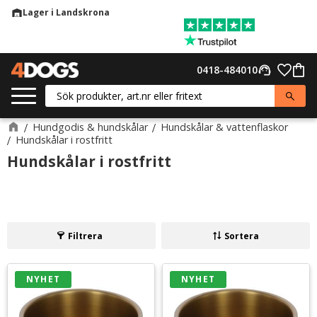
Lager i Landskrona
warehouse
Meny
Favor
0418-484010
support_agent
Kund
Hundgodis & hundskålar
Hundskålar & vattenflaskor
Hundskålar i rostfritt
Hundskålar i rostfritt
Filtrera
Sortera
NYHET
NYHET