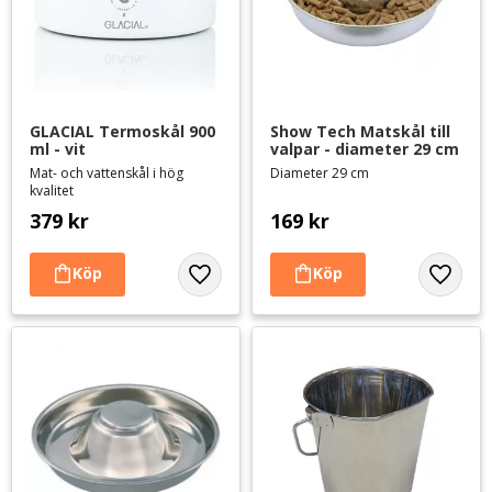
GLACIAL Termoskål 900 
Show Tech Matskål till 
ml - vit
valpar - diameter 29 cm
Mat- och vattenskål i hög
Diameter 29 cm
kvalitet
379
kr
169
kr
Lägg till i favoriter
Lägg til