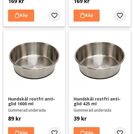
169
kr
169
kr
Lägg till i favoriter
Lägg til
Hundskål rostfri anti-
Hundskål rostfri anti-
glid 1600 ml
glid 425 ml
Gummerad undersida
Gummerad undersida
89
kr
39
kr