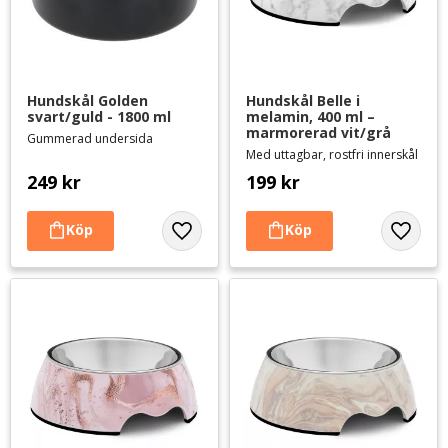
Hundskål Golden 
Hundskål Belle i 
svart/guld - 1800 ml
melamin, 400 ml – 
marmorerad vit/grå
Gummerad undersida
Med uttagbar, rostfri innerskål
249
kr
199
kr
Lägg till i favoriter
Lägg til