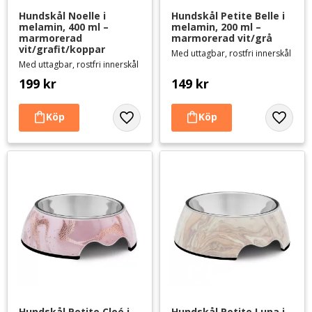
Hundskål Noelle i 
Hundskål Petite Belle i 
melamin, 400 ml – 
melamin, 200 ml – 
marmorerad 
marmorerad vit/grå
vit/grafit/koppar
Med uttagbar, rostfri innerskål
Med uttagbar, rostfri innerskål
199
kr
149
kr
Lägg till i favoriter
Lägg til
Hundskål Petite Cloé i 
Hundskål Petite Luna i 