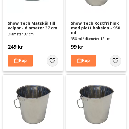
Show Tech Matskål till 
Show Tech Rostfri hink 
valpar - diameter 37 cm
med platt baksida - 950 
ml
Diameter 37 cm
950 ml / diameter 13 cm
249
kr
99
kr
Lägg till i favoriter
Lägg til