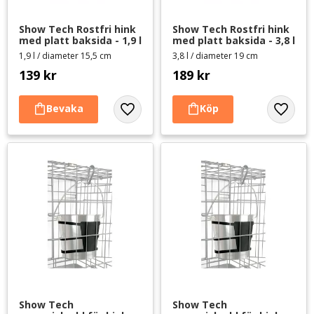
Show Tech Rostfri hink 
Show Tech Rostfri hink 
med platt baksida - 1,9 l
med platt baksida - 3,8 l
1,9 l / diameter 15,5 cm
3,8 l / diameter 19 cm
139
kr
189
kr
Lägg till i favoriter
Lägg til
Show Tech 
Show Tech 