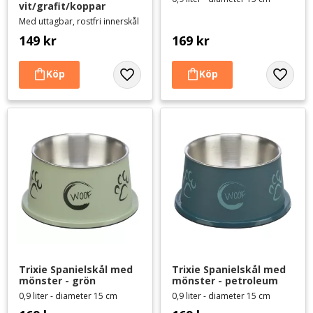
vit/grafit/koppar
Med uttagbar, rostfri innerskål
149
kr
169
kr
Lägg till i favoriter
Lägg til
Trixie Spanielskål med 
Trixie Spanielskål med 
mönster - grön
mönster - petroleum
0,9 liter - diameter 15 cm
0,9 liter - diameter 15 cm