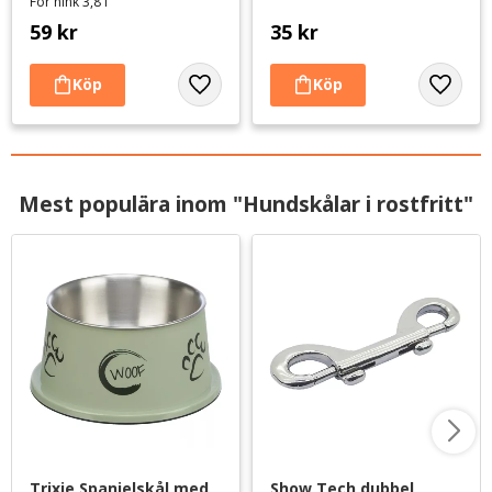
För hink 3,8 l
59
kr
35
kr
Lägg till i favoriter
Lägg til
Mest populära inom "Hundskålar i rostfritt"
Trixie Spanielskål med 
Show Tech dubbel 