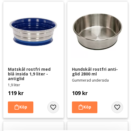
Matskål rostfri med 
Hundskål rostfri anti-
blå insida 1,9 liter - 
glid 2800 ml
antiglid
Gummerad undersida
1,9 liter
119
kr
109
kr
Lägg till i favoriter
Lägg til