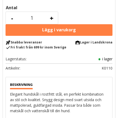
Antal
-
+
rocket_launch
warehouse
Snabba leveranser
Lager i Landskrona
check
Fri frakt från 699 kr inom Sverige
Lagerstatus
i lager
Artikelnr
K0110
Elegant hundskål i rostfritt stål, en perfekt kombination
av stil och kvalitet. Snygg design med svart utsida och
mattpolerad, guldfärgad insida. Passar bra både som
matskål och vattenskål till din hund.