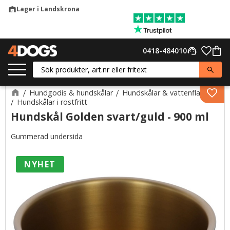
Lager i Landskrona
warehouse
Meny
Favor
0418-484010
support_agent
Kund
Hundgodis & hundskålar
Hundskålar & vattenflaskor
Lägg 
Hundskålar i rostfritt
Hundskål Golden svart/guld - 900 ml
Gummerad undersida
NYHET