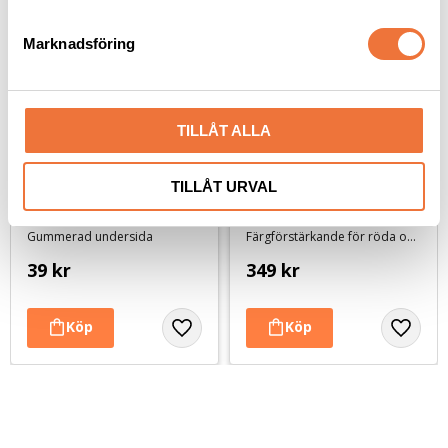
e
s
Marknadsföring
v
a
l
TILLÅT ALLA
TILLÅT URVAL
Hundskål rostfri anti-
Chris Christensen Red 
glid 425 ml
on Red schampo - 473 
ml
Gummerad undersida
Färgförstärkande för röda och mahognyfärgade pälsar
39
kr
349
kr