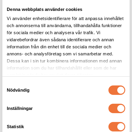
Denna webbplats använder cookies
Vi använder enhetsidentifierare för att anpassa innehållet
och annonserna till användarna, tillhandahålla funktioner
för sociala medier och analysera vår trafik. Vi
vidarebefordrar även sådana identifierare och annan
information från din enhet till de sociala medier och
Dogman bajspåsar 
Vetbed Retro - 
annons- och analysföretag som vi samarbetar med.
med knythandtag 50-
Grå/svart/vit
pack - Lila
Dessa kan i sin tur kombinera informationen med annan
22,5 x 28 cm
Tjocklek ca 28 mm. Finns i tre storlekar
information som du har tillhandahållit eller som de har
29
kr
119
kr
samlat in när du har använt deras tjänster.
S
Nödvändig
a
m
t
Inställningar
Senaste besökta produkter
y
c
k
Statistik