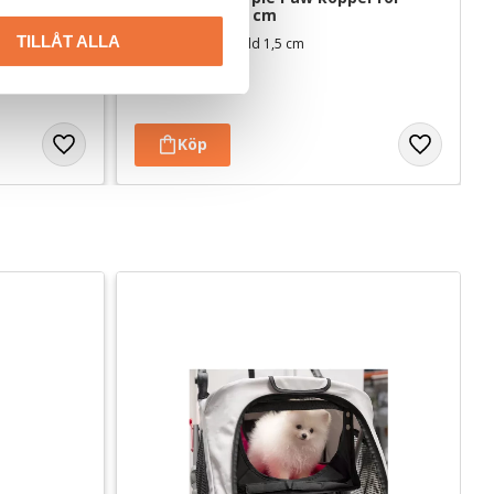
trimgalge - 55 cm
TILLÅT ALLA
rsprung EU
Längd 55 cm, bredd 1,5 cm
89
kr