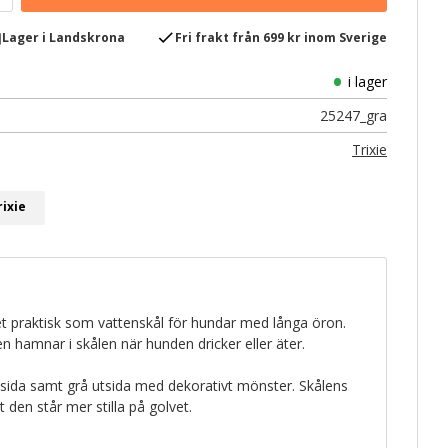
e
check
Lager i Landskrona
Fri frakt från 699 kr inom Sverige
i lager
25247_gra
Trixie
rixie
et praktisk som vattenskål för hundar med långa öron.
n hamnar i skålen när hunden dricker eller äter.
insida samt grå utsida med dekorativt mönster. Skålens
 den står mer stilla på golvet.