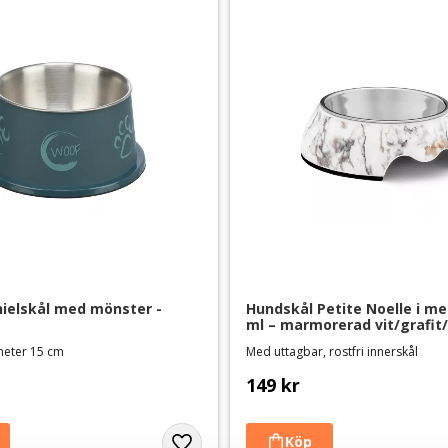
nielskål med mönster - 
Hundskål Petite Noelle i mel
ml – marmorerad vit/grafit
iameter 15 cm
Med uttagbar, rostfri innerskål
149
kr