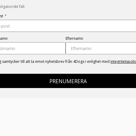
igatoriskt fält
st
*
namn
Efternamn
g samtycker till att ta emot nyhetsbrev från 4Dogs i enlighet med
integritetspoli
PRENUMERERA