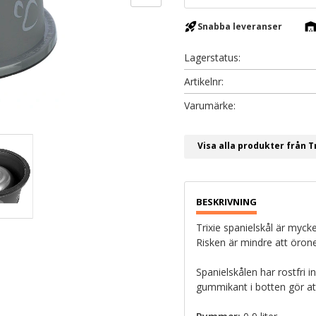
rocket_launch
warehous
Snabba leveranser
Lagerstatus
Artikelnr
Visa alla produkter från T
Trixie spanielskål är myck
Risken är mindre att örone
Spanielskålen har rostfri 
gummikant i botten gör att