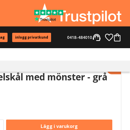
support_agent
Favorite
Kundvag
0418-484010
tag
inlogg privatkund
Lägg til
elskål med mönster - grå