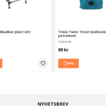
badkar plast vitt
Trixie Twist Treat Godisväsk
petroleum
11x14 cm
89
kr
NYHETSBREV