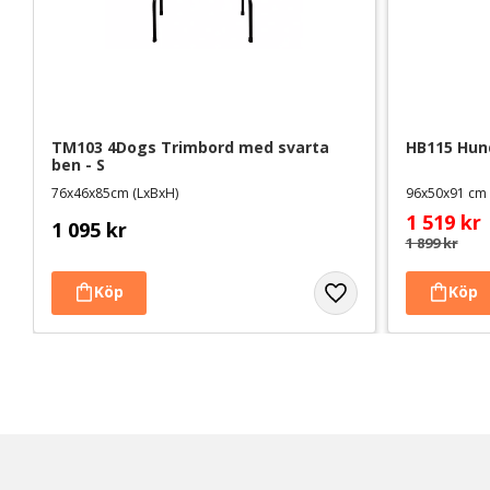
TM103 4Dogs Trimbord med svarta 
HB115 Hund
ben - S
76x46x85cm (LxBxH)
96x50x91 cm
1 519
kr
1 095
kr
1 899
kr