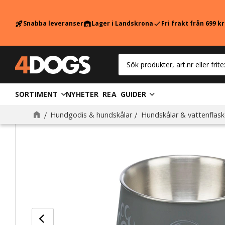
Snabba leveranser
Lager i Landskrona
Fri frakt från 699 k
rocket_launch
warehouse
check
SORTIMENT
NYHETER
REA
GUIDER
Hundgodis & hundskålar
Hundskålar & vattenflask