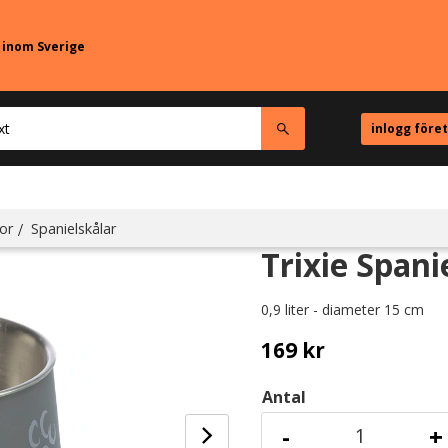
r inom Sverige
inlogg före
or
Spanielskålar
Trixie Spani
0,9 liter - diameter 15 cm
169
kr
Antal
-
+