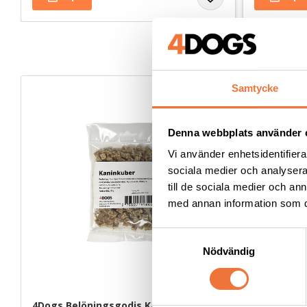
Samtycke
Denna webbplats använder 
Vi använder enhetsidentifierar
sociala medier och analysera 
till de sociala medier och a
med annan information som du 
S
Nödvändig
a
m
t
y
4Dogs Belöningsgodis Kanin ca 100 g
4Dogs Belö