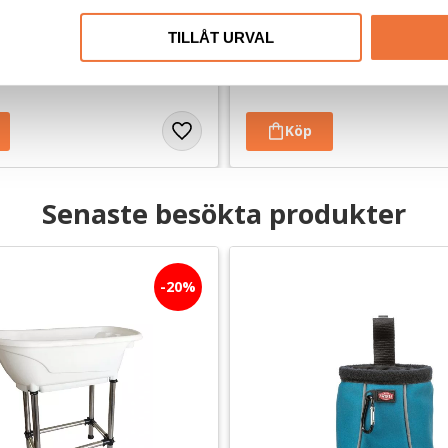
TILLÅT URVAL
dis utan tillsatser, ursprung EU
Torkat hundgodis utan tillsatser, u
49
kr
Senaste besökta produkter
20
%