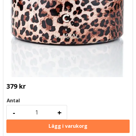
379
kr
Antal
-
+