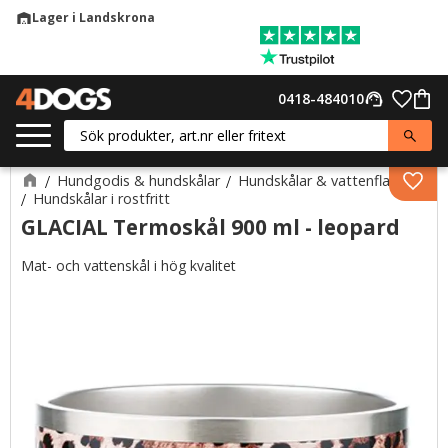
Lager i Landskrona
warehouse
Meny
Favor
0418-484010
support_agent
Kund
Hundgodis & hundskålar
Hundskålar & vattenflaskor
Lägg 
Hundskålar i rostfritt
GLACIAL Termoskål 900 ml - leopard
Mat- och vattenskål i hög kvalitet