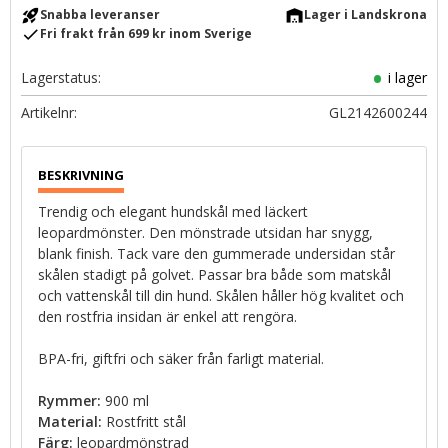
rocket_launch
warehouse
Snabba leveranser
Lager i Landskrona
check
Fri frakt från 699 kr inom Sverige
Lagerstatus
i lager
Artikelnr
GL2142600244
Trendig och elegant hundskål med läckert
leopardmönster. Den mönstrade utsidan har snygg,
blank finish. Tack vare den gummerade undersidan står
skålen stadigt på golvet. Passar bra både som matskål
och vattenskål till din hund. Skålen håller hög kvalitet och
den rostfria insidan är enkel att rengöra.
BPA-fri, giftfri och säker från farligt material.
Rymmer:
900 ml
Material:
Rostfritt stål
Färg:
leopardmönstrad