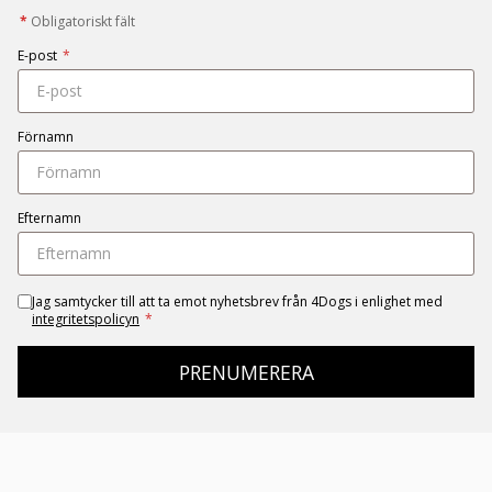
*
Obligatoriskt fält
E-post
*
Förnamn
Efternamn
Jag samtycker till att ta emot nyhetsbrev från 4Dogs i enlighet med
integritetspolicyn
*
PRENUMERERA