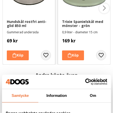
Hundskål rostfri anti-
Trixie Spanielskål med 
glid 850 ml
mönster - grön
Gummerad undersida
0,9 liter - diameter 15 cm
69
kr
169
kr
Andra köpte även
Samtycke
Information
Om