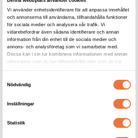
Denna webbplats använder cookies
Vi använder enhetsidentifierare för att anpassa innehållet
och annonserna till användarna, tillhandahålla funktioner
för sociala medier och analysera vår trafik. Vi
vidarebefordrar även sådana identifierare och annan
Flexikoppel Black 
Vetbed Kelly 
Design LARGE med 
Gråmelerad - Vita 
information från din enhet till de sociala medier och
band 5 meter - 
tassar
Maxvikt hund 50 kg
Tjocklek ca 28 mm. Finns i tre storlekar
annons- och analysföretag som vi samarbetar med.
svart/grå
Dessa kan i sin tur kombinera informationen med annan
269
kr
119
kr
information som du har tillhandahållit eller som de har
samlat in när du har använt deras tjänster.
S
Nödvändig
a
m
Senaste besökta produkter
t
Inställningar
y
NYHET
c
k
Statistik
e
s