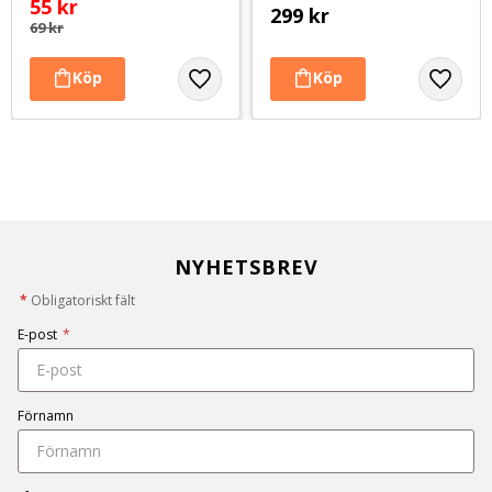
55
kr
299
kr
69
kr
NYHETSBREV
*
Obligatoriskt fält
E-post
*
Förnamn