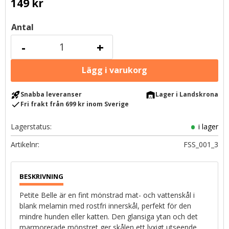
149
kr
Antal
-
+
rocket_launch
warehouse
Snabba leveranser
Lager i Landskrona
check
Fri frakt från 699 kr inom Sverige
Lagerstatus
i lager
Artikelnr
FSS_001_3
Petite Belle är en fint mönstrad mat- och vattenskål i
blank melamin med rostfri innerskål, perfekt för den
mindre hunden eller katten. Den glansiga ytan och det
marmorerade mönstret ger skålen ett lyxigt utseende.