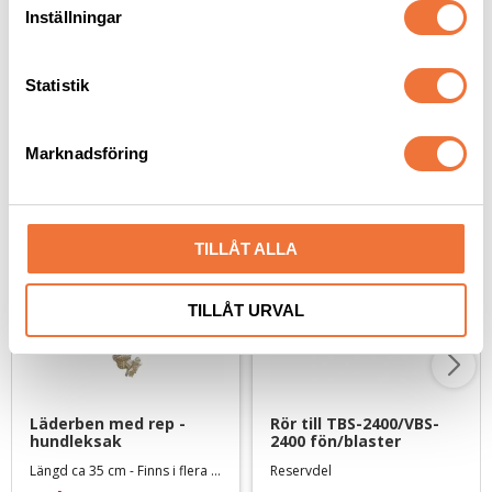
189
kr
t
Inställningar
y
c
k
Statistik
e
Senaste besökta produkter
s
Marknadsföring
v
a
20
%
l
TILLÅT ALLA
TILLÅT URVAL
Läderben med rep - 
Rör till TBS-2400/VBS-
hundleksak
2400 fön/blaster
Längd ca 35 cm - Finns i flera färger
Reservdel