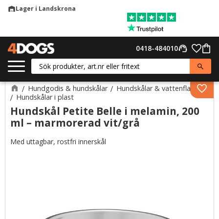
Lager i Landskrona
warehouse
Meny
Favor
0418-484010
support_agent
Kund
Hundgodis & hundskålar
Hundskålar & vattenflaskor
Lägg 
Hundskålar i plast
Hundskål Petite Belle i melamin, 200
ml – marmorerad vit/grå
Med uttagbar, rostfri innerskål