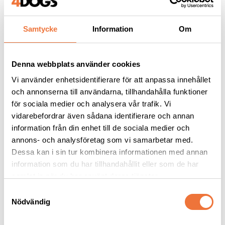
Samtycke
Information
Om
Andra köpte även
Denna webbplats använder cookies
Vi använder enhetsidentifierare för att anpassa innehållet
50
%
och annonserna till användarna, tillhandahålla funktioner
för sociala medier och analysera vår trafik. Vi
vidarebefordrar även sådana identifierare och annan
information från din enhet till de sociala medier och
annons- och analysföretag som vi samarbetar med.
Dessa kan i sin tur kombinera informationen med annan
information som du har tillhandahållit eller som de har
samlat in när du har använt deras tjänster.
Highwave Vattenflaska 
2pets belöningsgodis 
med låsbar drickskål 
Kyckling Mini - 100 g
S
Soft Pink
Nödvändig
Rymmer ca 6,5 dl
Av färska råvaror, låg fetthalt
a
95
kr
m
55
kr