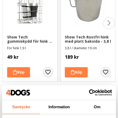
Show Tech 
Show Tech Rostfri hink 
gummiskydd för hink - 
med platt baksida - 3,8 l
1,9 l
För hink 1,9 l
3,8 l / diameter 19 cm
49
kr
189
kr
Andra köpte även
Samtycke
Information
Om