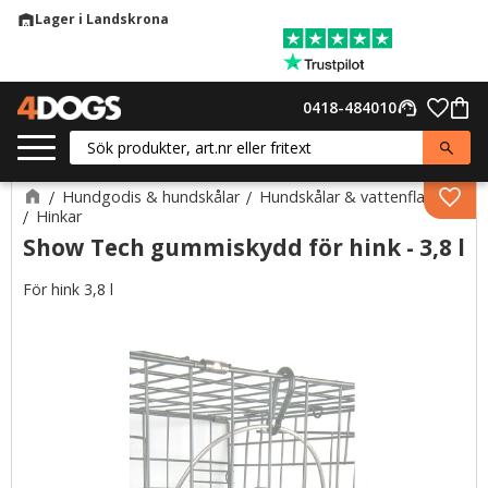
Lager i Landskrona
warehouse
Meny
Favor
0418-484010
support_agent
Kund
Hundgodis & hundskålar
Hundskålar & vattenflaskor
Lägg 
Hinkar
Show Tech gummiskydd för hink - 3,8 l
För hink 3,8 l