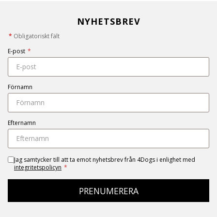
NYHETSBREV
*
Obligatoriskt fält
E-post
*
Förnamn
Efternamn
Jag samtycker till att ta emot nyhetsbrev från 4Dogs i enlighet med
integritetspolicyn
*
PRENUMERERA