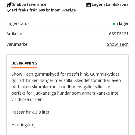
rocket_launch
warehouse
Snabba leveranser
Lager i Landskrona
check
Fri frakt från 699 kr inom Sverige
Lagerstatus
i lager
Artikelnr
68STE121
Show Tech
Show Tech gummiskydd för rostfri hink. Gummiskyddet
gör att hinken hänger mer stilla. Skyddet förhindrar även
att hinken skramlar mot hundburens galler vilket är
perfekt för ljudkänsliga hundar som annars kanske inte
vill dricka ur den.
Passar hink 3,8 liter
Hink ingår ej.