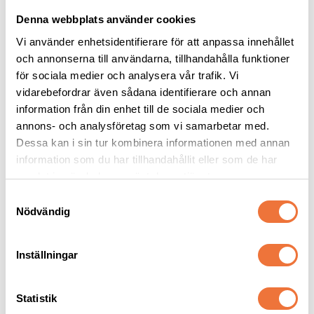
Denna webbplats använder cookies
Vi använder enhetsidentifierare för att anpassa innehållet
och annonserna till användarna, tillhandahålla funktioner
för sociala medier och analysera vår trafik. Vi
vidarebefordrar även sådana identifierare och annan
information från din enhet till de sociala medier och
Vetbed Retro - 
Vetbed Ljusgrå
Grå/svart/vit
annons- och analysföretag som vi samarbetar med.
Dessa kan i sin tur kombinera informationen med annan
Tjocklek ca 28 mm. Finns i tre storlekar
Tjocklek ca 28 mm. Finns i tre storlekar
information som du har tillhandahållit eller som de har
119
kr
119
kr
samlat in när du har använt deras tjänster.
S
Nödvändig
a
m
t
Inställningar
Senaste besökta produkter
y
c
k
Statistik