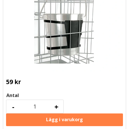
59
kr
Antal
-
+