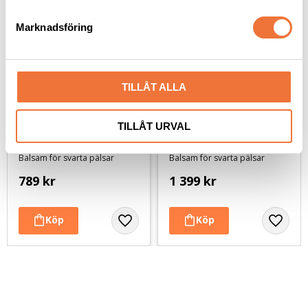
e
s
Marknadsföring
v
a
l
TILLÅT ALLA
TILLÅT URVAL
K9 Blackness balsam - 
K9 Blackness balsam - 
2,7 liter
5,7 liter
Balsam för svarta pälsar
Balsam för svarta pälsar
789
kr
1 399
kr