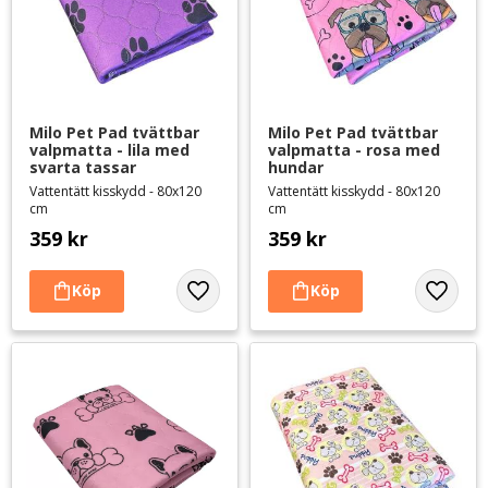
Milo Pet Pad tvättbar 
Milo Pet Pad tvättbar 
valpmatta - lila med 
valpmatta - rosa med 
svarta tassar
hundar
Vattentätt kisskydd - 80x120
Vattentätt kisskydd - 80x120
cm
cm
359
kr
359
kr
Lägg till i favoriter
Lägg til