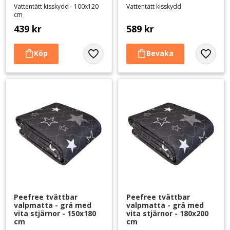
​Vattentätt kisskydd - 100x120
Vattentätt kisskydd
cm
439
kr
589
kr
Lägg till i favoriter
Lägg til
Peefree tvättbar 
Peefree tvättbar 
valpmatta - grå med 
valpmatta - grå med 
vita stjärnor - 150x180 
vita stjärnor - 180x200 
cm
cm