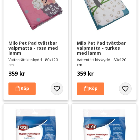
Milo Pet Pad tvättbar 
Milo Pet Pad tvättbar 
valpmatta - rosa med 
valpmatta - turkos 
lamm
med lamm
Vattentätt kisskydd - 80x120
Vattentätt kisskydd - 80x120
cm
cm
359
kr
359
kr
Lägg till i favoriter
Lägg til