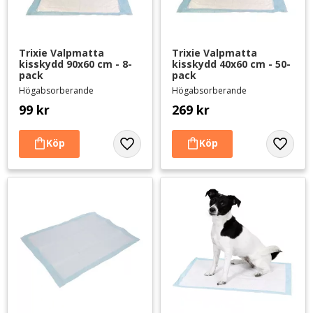
Trixie Valpmatta 
Trixie Valpmatta 
kisskydd 90x60 cm - 8-
kisskydd 40x60 cm - 50-
pack
pack
Högabsorberande
Högabsorberande
99
kr
269
kr
Lägg till i favoriter
Lägg til