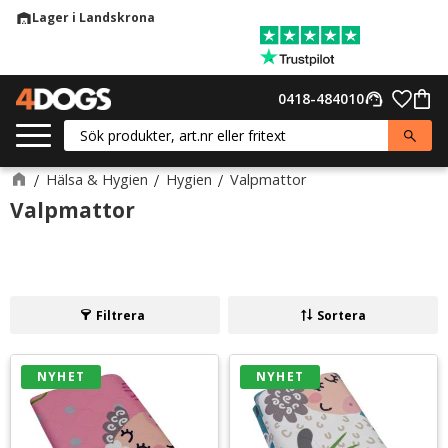
Lager i Landskrona
warehouse
Meny
Favor
0418-484010
support_agent
Kund
Hälsa & Hygien
Hygien
Valpmattor
Valpmattor
Filtrera
Sortera
NYHET
NYHET