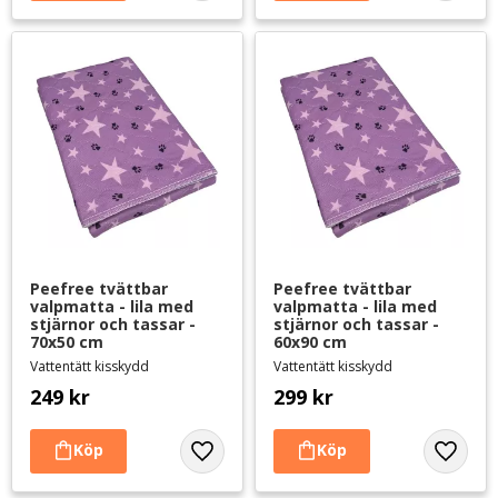
Peefree tvättbar 
Peefree tvättbar 
valpmatta - lila med 
valpmatta - lila med 
stjärnor och tassar - 
stjärnor och tassar - 
70x50 cm
60x90 cm
Vattentätt kisskydd
Vattentätt kisskydd
249
kr
299
kr
Lägg till i favoriter
Lägg til