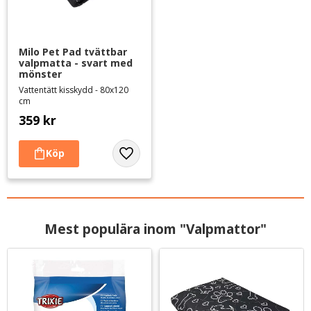
Milo Pet Pad tvättbar 
valpmatta - svart med 
mönster
Vattentätt kisskydd - 80x120
cm
359
kr
Lägg till i favoriter
Mest populära inom "Valpmattor"