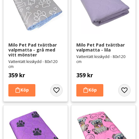
Milo Pet Pad tvättbar 
Milo Pet Pad tvättbar 
valpmatta - grå med 
valpmatta - lila
vitt mönster
Vattentätt kisskydd - 80x120
Vattentätt kisskydd - 80x120
cm
cm
359
kr
359
kr
Lägg till i favoriter
Lägg til