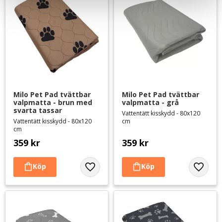
Milo Pet Pad tvättbar 
Milo Pet Pad tvättbar 
valpmatta - brun med 
valpmatta - grå
svarta tassar
Vattentätt kisskydd - 80x120
Vattentätt kisskydd - 80x120
cm
cm
359
kr
359
kr
Lägg till i favoriter
Lägg til