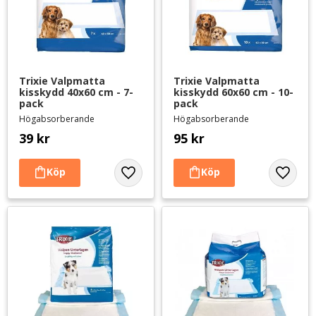
Trixie Valpmatta 
Trixie Valpmatta 
kisskydd 40x60 cm - 7-
kisskydd 60x60 cm - 10-
pack
pack
Högabsorberande
Högabsorberande
39
kr
95
kr
Lägg till i favoriter
Lägg til