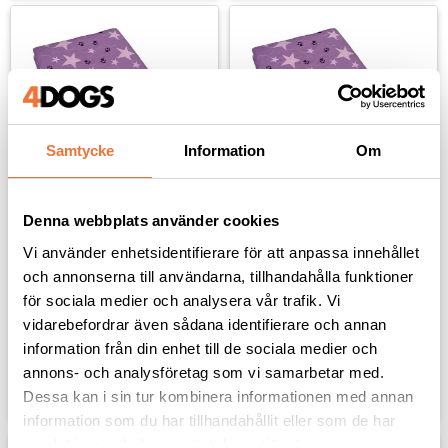
Samtycke
Information
Om
Denna webbplats använder cookies
Peefree tvättbar 
Peefree tvättbar 
valpmatta - lila med 
valpmatta - lila med 
Vi använder enhetsidentifierare för att anpassa innehållet
stjärnor och tassar - 
stjärnor och tassar - 
och annonserna till användarna, tillhandahålla funktioner
120x150 cm
150x180 cm
för sociala medier och analysera vår trafik. Vi
Vattentätt kisskydd
Vattentätt kisskydd
vidarebefordrar även sådana identifierare och annan
589
kr
799
kr
information från din enhet till de sociala medier och
annons- och analysföretag som vi samarbetar med.
Lägg till i favoriter
Lägg til
Dessa kan i sin tur kombinera informationen med annan
information som du har tillhandahållit eller som de har
samlat in när du har använt deras tjänster.