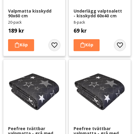
Valpmatta kisskydd 
Underlägg valptoalett 
90x60 cm
- kisskydd 60x40 cm
20-pack
8-pack
189
kr
69
kr
Lägg till i favoriter
Lägg til
Peefree tvättbar 
Peefree tvättbar 
valpmatta - grå med 
valpmatta - grå med 