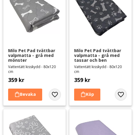
Milo Pet Pad tvättbar 
Milo Pet Pad tvättbar 
valpmatta - grå med 
valpmatta - grå med 
mönster
tassar och ben
Vattentätt kisskydd - 80x120
Vattentätt kisskydd - 80x120
cm
cm
359
kr
359
kr
Lägg till i favoriter
Lägg til