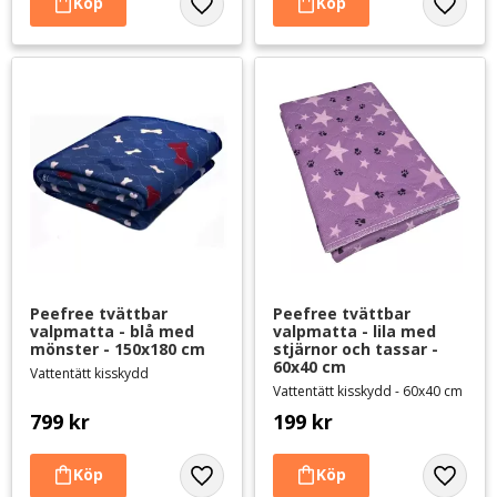
Lägg till i favoriter
Lägg til
Peefree tvättbar 
Peefree tvättbar 
valpmatta - blå med 
valpmatta - lila med 
mönster - 150x180 cm
stjärnor och tassar - 
60x40 cm
Vattentätt kisskydd
Vattentätt kisskydd - 60x40 cm
799
kr
199
kr
Lägg till i favoriter
Lägg til