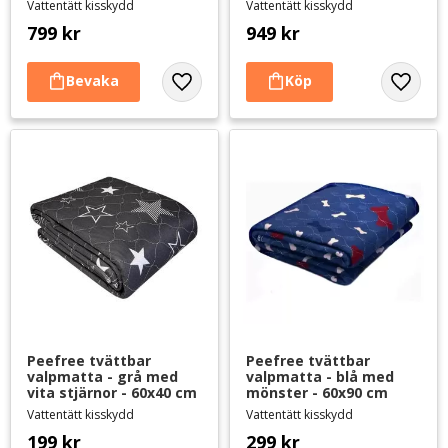
Vattentätt kisskydd
Vattentätt kisskydd
799
kr
949
kr
Lägg till i favoriter
Lägg til
Peefree tvättbar 
Peefree tvättbar 
valpmatta - grå med 
valpmatta - blå med 
vita stjärnor - 60x40 cm
mönster - 60x90 cm
Vattentätt kisskydd
Vattentätt kisskydd
199
kr
299
kr