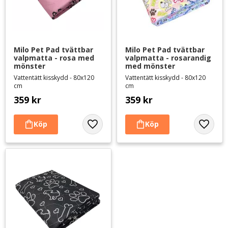
Milo Pet Pad tvättbar 
Milo Pet Pad tvättbar 
valpmatta - rosa med 
valpmatta - rosarandig 
mönster
med mönster
Vattentätt kisskydd - 80x120
Vattentätt kisskydd - 80x120
cm
cm
359
kr
359
kr
Lägg till i favoriter
Lägg til