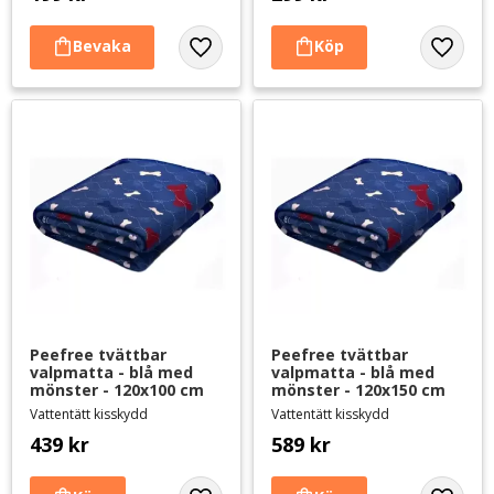
Lägg till i favoriter
Lägg til
Peefree tvättbar 
Peefree tvättbar 
valpmatta - blå med 
valpmatta - blå med 
mönster - 120x100 cm
mönster - 120x150 cm
Vattentätt kisskydd
Vattentätt kisskydd
439
kr
589
kr