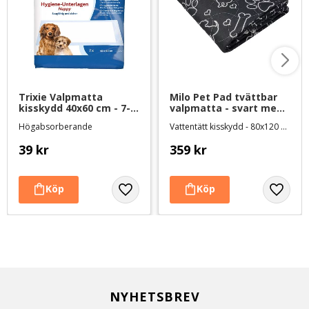
Trixie Valpmatta 
Milo Pet Pad tvättbar 
kisskydd 40x60 cm - 7-
valpmatta - svart med 
pack
mönster
Högabsorberande
Vattentätt kisskydd - 80x120 cm
39
kr
359
kr
NYHETSBREV