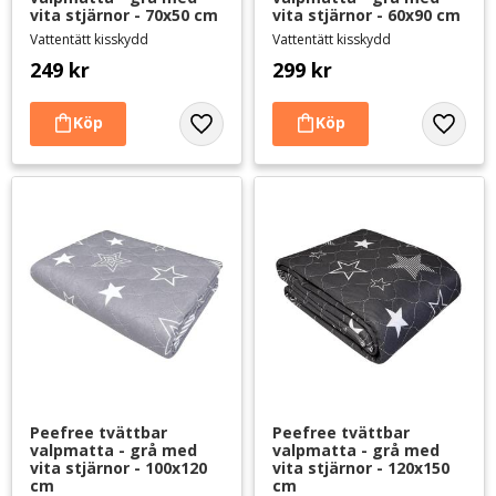
vita stjärnor - 70x50 cm
vita stjärnor - 60x90 cm
Vattentätt kisskydd
Vattentätt kisskydd
249
kr
299
kr
Lägg till i favoriter
Lägg til
Peefree tvättbar 
Peefree tvättbar 
valpmatta - grå med 
valpmatta - grå med 
vita stjärnor - 100x120 
vita stjärnor - 120x150 
cm
cm