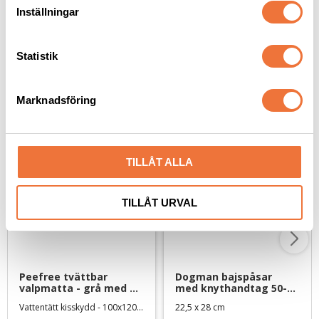
t
Inställningar
y
c
k
Statistik
e
Senaste besökta produkter
s
Marknadsföring
v
a
l
TILLÅT ALLA
TILLÅT URVAL
Peefree tvättbar 
Dogman bajspåsar 
valpmatta - grå med 
med knythandtag 50-
vita stjärnor - 100x120 
pack - Lime
​Vattentätt kisskydd - 100x120 cm
22,5 x 28 cm
cm