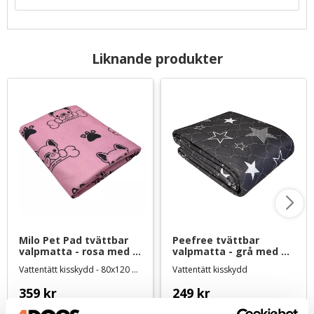
Liknande produkter
Milo Pet Pad tvättbar 
Peefree tvättbar 
valpmatta - rosa med 
valpmatta - grå med 
mönster
vita stjärnor - 70x50 cm
Vattentätt kisskydd - 80x120 cm
Vattentätt kisskydd
359
kr
249
kr