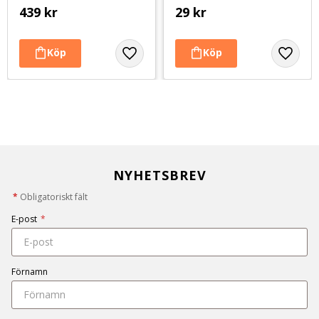
439
kr
29
kr
NYHETSBREV
*
Obligatoriskt fält
E-post
*
Förnamn