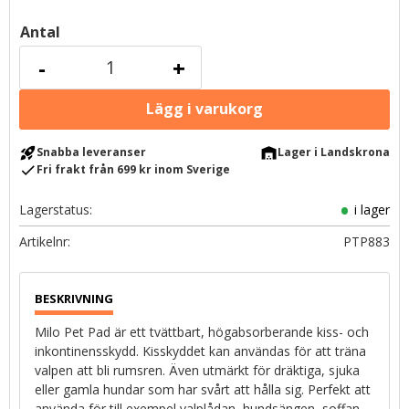
Antal
-
+
rocket_launch
warehouse
Snabba leveranser
Lager i Landskrona
check
Fri frakt från 699 kr inom Sverige
Lagerstatus
i lager
Artikelnr
PTP883
Milo Pet Pad är ett tvättbart, högabsorberande kiss- och
inkontinensskydd. Kisskyddet kan användas för att träna
valpen att bli rumsren. Även utmärkt för dräktiga, sjuka
eller gamla hundar som har svårt att hålla sig. Perfekt att
använda för till exempel valplådan, hundsängen, soffan