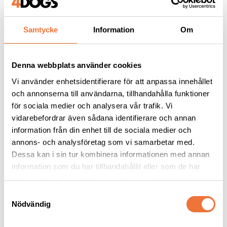
Samtycke
Information
Om
Andra köpte även
Denna webbplats använder cookies
Vi använder enhetsidentifierare för att anpassa innehållet
och annonserna till användarna, tillhandahålla funktioner
för sociala medier och analysera vår trafik. Vi
vidarebefordrar även sådana identifierare och annan
information från din enhet till de sociala medier och
annons- och analysföretag som vi samarbetar med.
Dessa kan i sin tur kombinera informationen med annan
information som du har tillhandahållit eller som de har
samlat in när du har använt deras tjänster.
Vetbed Retro - 
Vetbed Grön - 
Grå/svart/vit
Svarta/grå/vita tassar
S
Nödvändig
a
Tjocklek ca 28 mm. Finns i tre storlekar
Tjocklek ca 28 mm. Finns i tre storlekar
m
119
kr
119
kr