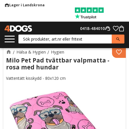
Lager i Landskrona
warehouse
Meny
Favor
0418-484010
support_agent
Kund
Hälsa & Hygien
Hygien
Lägg 
Milo Pet Pad tvättbar valpmatta -
rosa med hundar
Vattentätt kisskydd - 80x120 cm