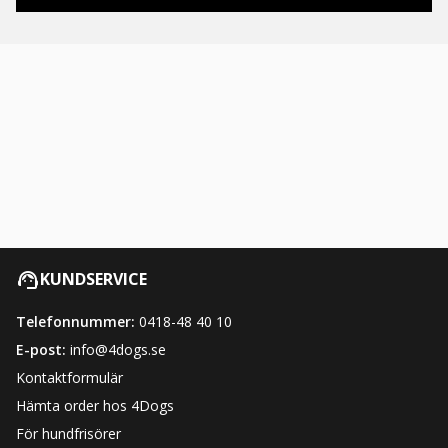
KUNDSERVICE
Telefonnummer:
0418-48 40 10
E-post:
info@4dogs.se
Kontaktformulär
Hämta order hos 4Dogs
För hundfrisörer