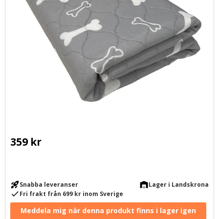
359
kr
rocket_launch
warehouse
Snabba leveranser
Lager i Landskrona
check
Fri frakt från 699 kr inom Sverige