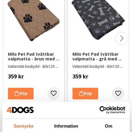
Milo Pet Pad tvättbar 
Milo Pet Pad tvättbar 
valpmatta - brun med 
valpmatta - grå med 
svarta tassar
tassar och ben
Vattentätt kisskydd - 80x120 cm
Vattentätt kisskydd - 80x120 cm
359
kr
359
kr
Andra köpte även
Samtycke
Information
Om