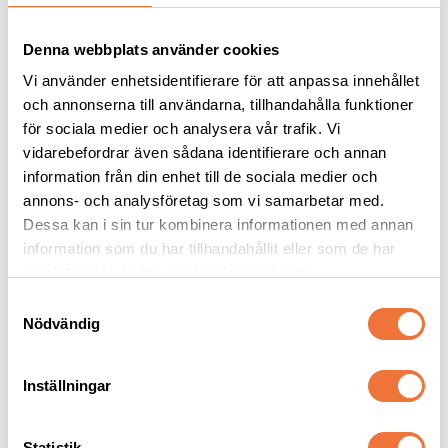
Denna webbplats använder cookies
Vi använder enhetsidentifierare för att anpassa innehållet
och annonserna till användarna, tillhandahålla funktioner
för sociala medier och analysera vår trafik. Vi
vidarebefordrar även sådana identifierare och annan
information från din enhet till de sociala medier och
annons- och analysföretag som vi samarbetar med.
Vetbed Ljusgrå
Vetbed Mörkgrå - Vita 
tassar
Dessa kan i sin tur kombinera informationen med annan
information som du har tillhandahållit eller som de har
Tjocklek ca 28 mm. Finns i tre storlekar
Tjocklek ca 28 mm. Finns i tre storlekar
samlat in när du har använt deras tjänster.
119
kr
119
kr
S
Nödvändig
a
m
t
Inställningar
y
Senaste besökta produkter
c
k
Statistik