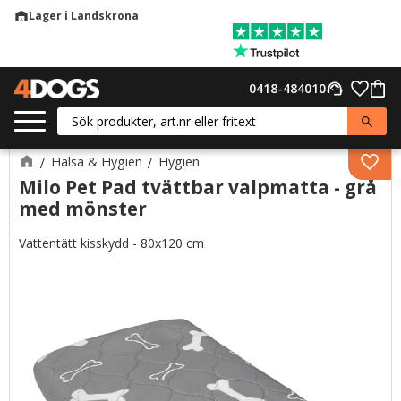
Lager i Landskrona
warehouse
Meny
Favor
0418-484010
support_agent
Kund
Hälsa & Hygien
Hygien
Lägg 
Milo Pet Pad tvättbar valpmatta - grå
med mönster
Vattentätt kisskydd - 80x120 cm