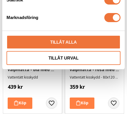
e
s
Marknadsföring
v
a
l
TILLÅT ALLA
TILLÅT URVAL
Peefree tvättbar 
Milo Pet Pad tvättbar 
valpmatta - blå med 
valpmatta - rosa med 
mönster - 120x100 cm
mönster
Vattentätt kisskydd
Vattentätt kisskydd - 80x120 cm
439
kr
359
kr