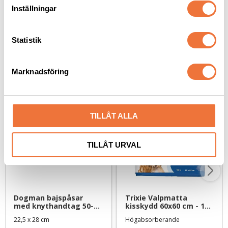
t
Inställningar
y
c
k
Statistik
e
Senaste besökta produkter
s
Marknadsföring
v
a
l
TILLÅT ALLA
TILLÅT URVAL
Dogman bajspåsar 
Trixie Valpmatta 
med knythandtag 50-
kisskydd 60x60 cm - 10-
pack - Lime
pack
22,5 x 28 cm
Högabsorberande