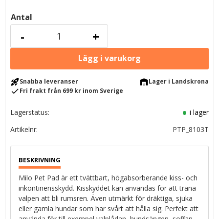
Antal
-
+
rocket_launch
warehouse
Snabba leveranser
Lager i Landskrona
check
Fri frakt från 699 kr inom Sverige
Lagerstatus
i lager
Artikelnr
PTP_8103T
Milo Pet Pad är ett tvättbart, högabsorberande kiss- och
inkontinensskydd. Kisskyddet kan användas för att träna
valpen att bli rumsren. Även utmärkt för dräktiga, sjuka
eller gamla hundar som har svårt att hålla sig. Perfekt att
använda för till exempel valplådan, hundsängen, soffan