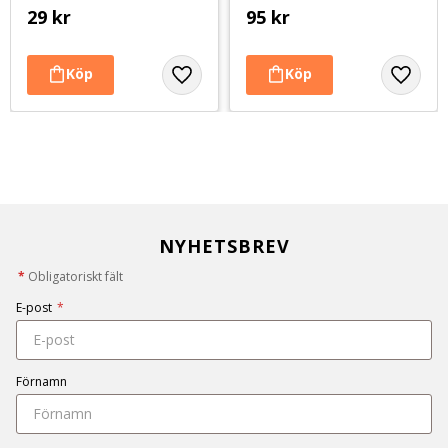
29
kr
95
kr
NYHETSBREV
*
Obligatoriskt fält
E-post
*
Förnamn