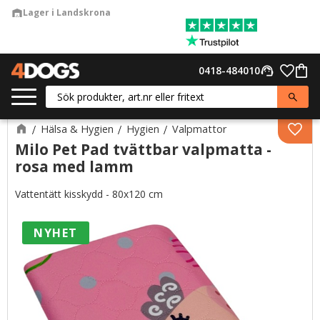
Lager i Landskrona
warehouse
Meny
Favor
0418-484010
support_agent
Kund
Hälsa & Hygien
Hygien
Valpmattor
Lägg 
Milo Pet Pad tvättbar valpmatta -
rosa med lamm
Vattentätt kisskydd - 80x120 cm
NYHET