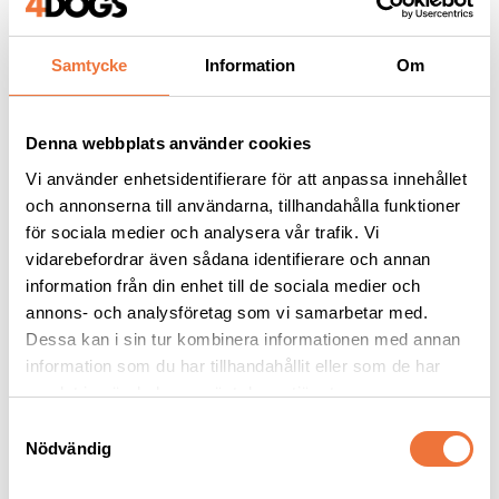
Samtycke
Information
Om
Andra köpte även
Denna webbplats använder cookies
Vi använder enhetsidentifierare för att anpassa innehållet
och annonserna till användarna, tillhandahålla funktioner
för sociala medier och analysera vår trafik. Vi
vidarebefordrar även sådana identifierare och annan
information från din enhet till de sociala medier och
annons- och analysföretag som vi samarbetar med.
Dessa kan i sin tur kombinera informationen med annan
information som du har tillhandahållit eller som de har
samlat in när du har använt deras tjänster.
Vetbed Ljusgrå
Vetbed Mörkgrå - Vita 
tassar
S
Nödvändig
a
Tjocklek ca 28 mm. Finns i tre storlekar
Tjocklek ca 28 mm. Finns i tre storlekar
m
119
kr
119
kr