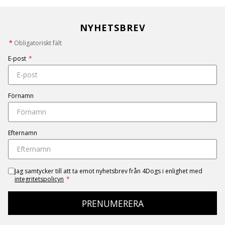
NYHETSBREV
*
Obligatoriskt fält
E-post
*
Förnamn
Efternamn
Jag samtycker till att ta emot nyhetsbrev från 4Dogs i enlighet med
integritetspolicyn
*
PRENUMERERA