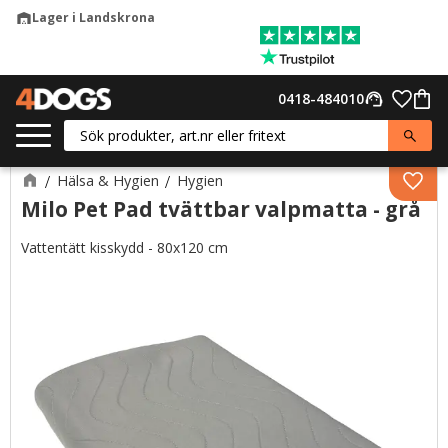
Lager i Landskrona
warehouse
Meny
Favor
0418-484010
support_agent
Kund
Hälsa & Hygien
Hygien
Lägg 
Milo Pet Pad tvättbar valpmatta - grå
Vattentätt kisskydd - 80x120 cm