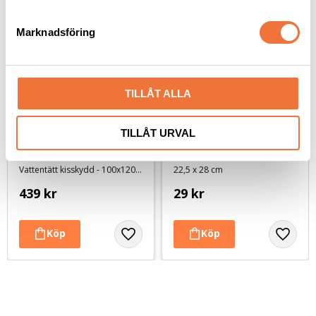
e
s
Marknadsföring
v
a
l
TILLÅT ALLA
TILLÅT URVAL
Peefree tvättbar 
Dogman bajspåsar 
valpmatta - grå med 
med knythandtag 50-
vita stjärnor - 100x120 
pack - Blå
​Vattentätt kisskydd - 100x120 cm
22,5 x 28 cm
cm
439
kr
29
kr