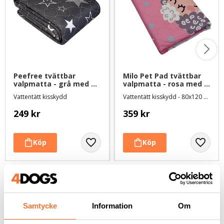
Peefree tvättbar 
Milo Pet Pad tvättbar 
valpmatta - grå med 
valpmatta - rosa med 
vita stjärnor - 70x50 cm
lamm
Vattentätt kisskydd
Vattentätt kisskydd - 80x120 cm
249
kr
359
kr
Andra köpte även
Samtycke
Information
Om