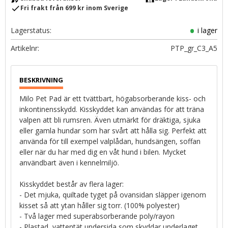
check
Fri frakt från 699 kr inom Sverige
Lagerstatus
i lager
Artikelnr
PTP_gr_C3_A5
Milo Pet Pad är ett tvättbart, högabsorberande kiss- och
inkontinensskydd. Kisskyddet kan användas för att träna
valpen att bli rumsren. Även utmärkt för dräktiga, sjuka
eller gamla hundar som har svårt att hålla sig. Perfekt att
använda för till exempel valplådan, hundsängen, soffan
eller när du har med dig en våt hund i bilen. Mycket
användbart även i kennelmiljö.
Kisskyddet består av flera lager:
- Det mjuka, quiltade tyget på ovansidan släpper igenom
kisset så att ytan håller sig torr. (100% polyester)
- Två lager med superabsorberande poly/rayon
- Plastad, vattentät undersida som skyddar underlaget