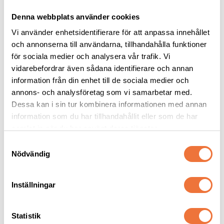
Denna webbplats använder cookies
Vi använder enhetsidentifierare för att anpassa innehållet
och annonserna till användarna, tillhandahålla funktioner
för sociala medier och analysera vår trafik. Vi
vidarebefordrar även sådana identifierare och annan
information från din enhet till de sociala medier och
Vetbed Retro - 
Vetbed Grön - 
annons- och analysföretag som vi samarbetar med.
Grå/svart/vit
Svarta/grå/vita tassar
Dessa kan i sin tur kombinera informationen med annan
Tjocklek ca 28 mm. Finns i tre storlekar
Tjocklek ca 28 mm. Finns i tre storlekar
information som du har tillhandahållit eller som de har
119
kr
119
kr
samlat in när du har använt deras tjänster.
S
Nödvändig
a
m
t
Inställningar
Senaste besökta produkter
y
c
k
Statistik