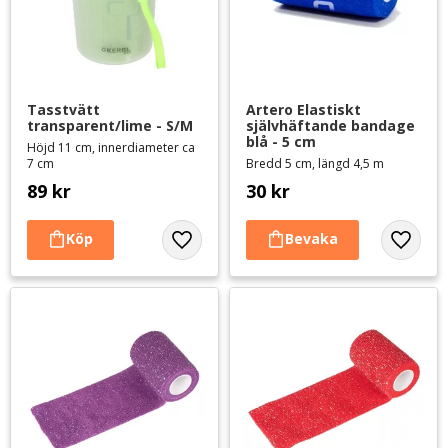
Tasstvätt 
Artero Elastiskt 
transparent/lime - S/M
självhäftande bandage 
blå - 5 cm
Höjd 11 cm, innerdiameter ca
7 cm
Bredd 5 cm, längd 4,5 m
89
kr
30
kr
Lägg till i favoriter
Lägg til