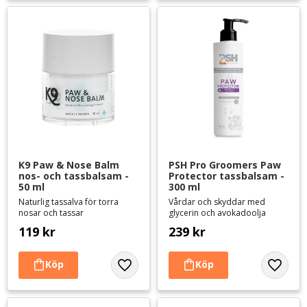
pälsen runt om tassarna och mellan trampdynorna.
Tassalvor
Sårsalvor
Hundskor & hundstrumpor
Tassbandage
K9 Paw & Nose Balm 
PSH Pro Groomers Paw 
nos- och tassbalsam - 
Protector tassbalsam - 
50 ml
300 ml
Naturlig tassalva för torra
Vårdar och skyddar med
nosar och tassar
glycerin och avokadoolja
119
kr
239
kr
Lägg till i favoriter
Lägg til