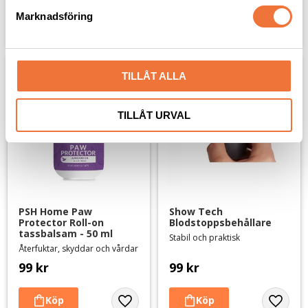
s
Marknadsföring
v
Lägg till i favoriter
Lägg til
a
l
TILLÅT ALLA
TILLÅT URVAL
PSH Home Paw 
Show Tech 
Protector Roll-on 
Blodstoppsbehållare
tassbalsam - 50 ml
Stabil och praktisk
Återfuktar, skyddar och vårdar
99
kr
99
kr
Lägg till i favoriter
Lägg til