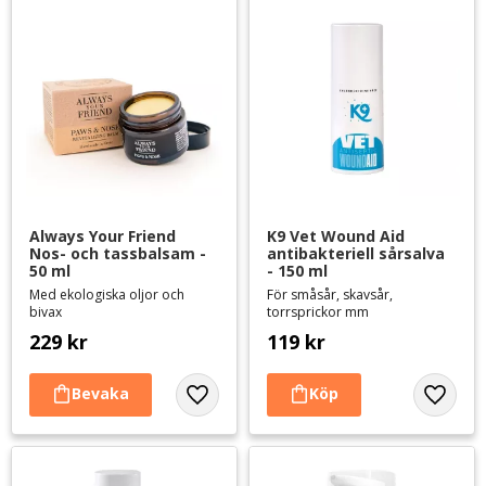
Always Your Friend 
K9 Vet Wound Aid 
Nos- och tassbalsam - 
antibakteriell sårsalva 
50 ml
- 150 ml
Med ekologiska oljor och
För småsår, skavsår,
bivax
torrsprickor mm
229
kr
119
kr
Lägg till i favoriter
Lägg til