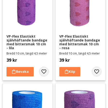
VP-Flex Elastiskt 
VP-Flex Elastiskt 
självhäftande bandage 
självhäftande bandage 
med bittersmak 10 cm 
med bittersmak 10 cm 
- lila
- rosa
Bredd 10 cm, längd 4,5 meter
Bredd 10 cm, längd 4,5 meter
39
kr
39
kr
Lägg till i favoriter
Lägg til