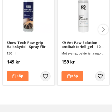
Show Tech Paw grip 
K9 Vet Paw Solution 
Halkskydd - Spray för 
antibakteriell gel - 100 
tassar
ml
150 ml
Mot svamp, bakterier, ringorm m.m.
149
kr
159
kr