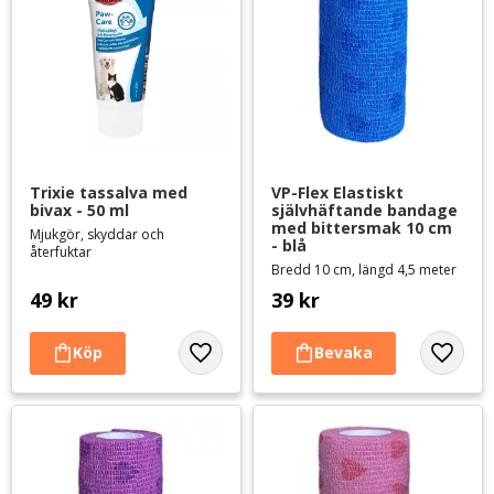
Trixie tassalva med 
VP-Flex Elastiskt 
bivax - 50 ml
självhäftande bandage 
med bittersmak 10 cm 
Mjukgör, skyddar och
- blå
återfuktar
Bredd 10 cm, längd 4,5 meter
49
kr
39
kr
Lägg till i favoriter
Lägg til