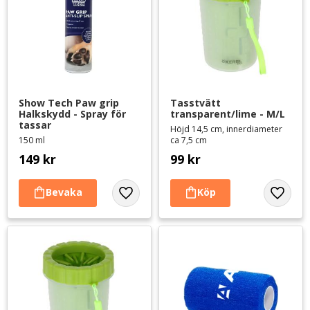
Show Tech Paw grip 
Tasstvätt 
Halkskydd - Spray för 
transparent/lime - M/L
tassar
Höjd 14,5 cm, innerdiameter
150 ml
ca 7,5 cm
149
kr
99
kr
Lägg till i favoriter
Lägg til