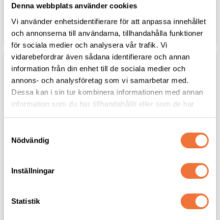
25
kr
25
kr
Denna webbplats använder cookies
Vi använder enhetsidentifierare för att anpassa innehållet
Lägg till i favoriter
Lägg til
och annonserna till användarna, tillhandahålla funktioner
för sociala medier och analysera vår trafik. Vi
vidarebefordrar även sådana identifierare och annan
information från din enhet till de sociala medier och
annons- och analysföretag som vi samarbetar med.
Dessa kan i sin tur kombinera informationen med annan
information som du har tillhandahållit eller som de har
samlat in när du har använt deras tjänster.
S
Nödvändig
a
m
Artero XTOP Stop 
Groom Professional 
t
bleeding - 15 g
Quick Fix 
Inställningar
Blodstoppande pulver - 
y
Blodstoppande pulver
30 g
c
Färgar inte av sig
k
Statistik
199
kr
179
kr
e