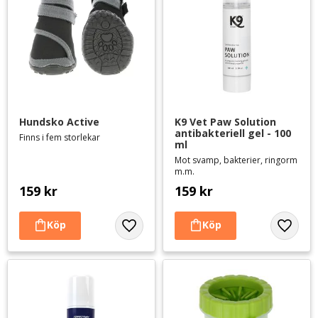
Hundsko Active
K9 Vet Paw Solution 
antibakteriell gel - 100 
Finns i fem storlekar
ml
Mot svamp, bakterier, ringorm
m.m.
159
kr
159
kr
Lägg till i favoriter
Lägg til