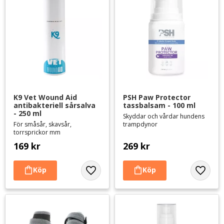
K9 Vet Wound Aid 
PSH Paw Protector 
antibakteriell sårsalva 
tassbalsam - 100 ml
- 250 ml
Skyddar och vårdar hundens
För småsår, skavsår,
trampdynor
torrsprickor mm
169
kr
269
kr
Lägg till i favoriter
Lägg til