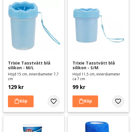
Trixie Tasstvätt blå 
Trixie Tasstvätt blå 
silikon - M/L
silikon - S/M
Höjd 15 cm, innerdiameter 7,7
Höjd 11,5 cm, innerdiameter
cm
ca 7 cm
129
kr
99
kr
Lägg till i favoriter
Lägg til