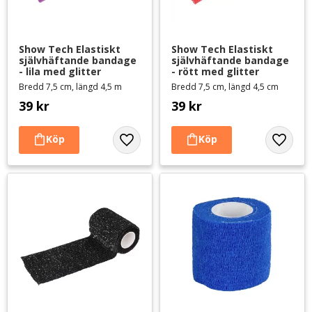
Show Tech Elastiskt 
Show Tech Elastiskt 
självhäftande bandage 
självhäftande bandage 
- lila med glitter
- rött med glitter
Bredd 7,5 cm, längd 4,5 m
Bredd 7,5 cm, längd 4,5 cm
39
kr
39
kr
Lägg till i favoriter
Lägg til