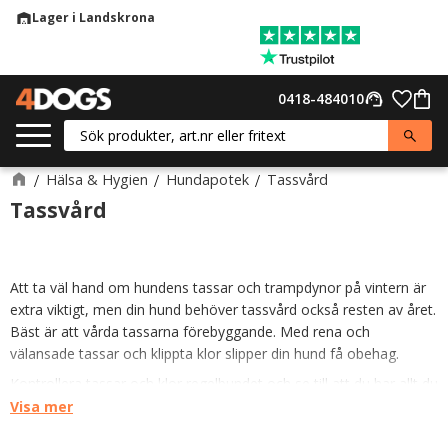
Lager i Landskrona
warehouse
Meny
Favor
0418-484010
support_agent
Kund
Hälsa & Hygien
Hundapotek
Tassvård
Tassvård
Att ta väl hand om hundens tassar och trampdynor på vintern är
extra viktigt, men din hund behöver tassvård också resten av året.
Bäst är att vårda tassarna förebyggande. Med rena och
välansade tassar och klippta klor slipper din hund få obehag.
Kontrollera tassar och klor regelbundet och se till att du har allt du
behöver för både tass- och
klovård
hemma.
Visa mer
Tassalvan mjukgör och skyddar