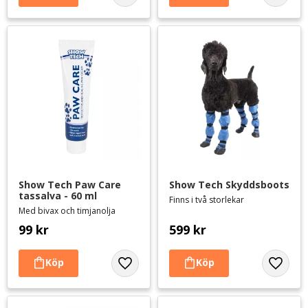
Show Tech Paw Care 
Show Tech Skyddsboots
tassalva - 60 ml
Finns i två storlekar
Med bivax och timjanolja
99
kr
599
kr
Lägg till i favoriter
Lägg til