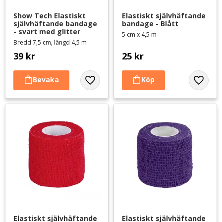
Show Tech Elastiskt 
Elastiskt självhäftande 
självhäftande bandage 
bandage - Blått
- svart med glitter
5 cm x 4,5 m
Bredd 7,5 cm, längd 4,5 m
39
kr
25
kr
Lägg till i favoriter
Lägg til
Elastiskt självhäftande 
Elastiskt självhäftande 