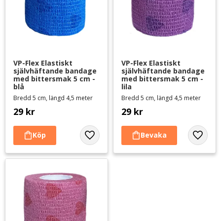
VP-Flex Elastiskt 
VP-Flex Elastiskt 
självhäftande bandage 
självhäftande bandage 
med bittersmak 5 cm - 
med bittersmak 5 cm - 
blå
lila
Bredd 5 cm, längd 4,5 meter
Bredd 5 cm, längd 4,5 meter
29
kr
29
kr
Lägg till i favoriter
Lägg til