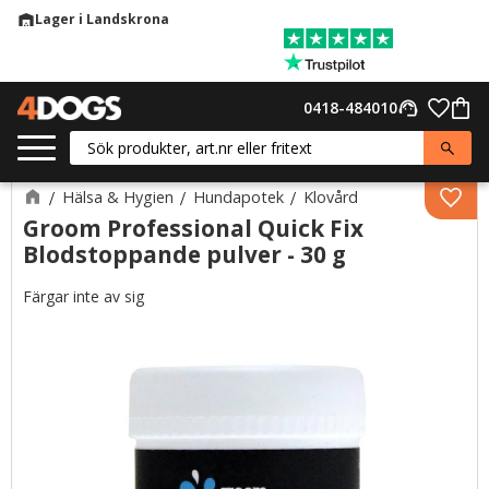
Lager i Landskrona
warehouse
Meny
Favor
0418-484010
support_agent
Kund
Hälsa & Hygien
Hundapotek
Klovård
Lägg 
Groom Professional Quick Fix
Blodstoppande pulver - 30 g
Färgar inte av sig