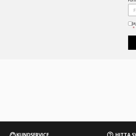
För
Ja
*
KUNDSERVICE
HITTA S