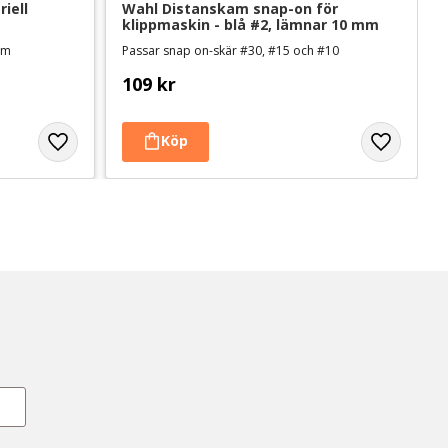
ell 
Wahl Distanskam snap-on för 
klippmaskin - blå #2, lämnar 10 mm
 mm
Passar snap on-skär #30, #15 och #10
109
kr