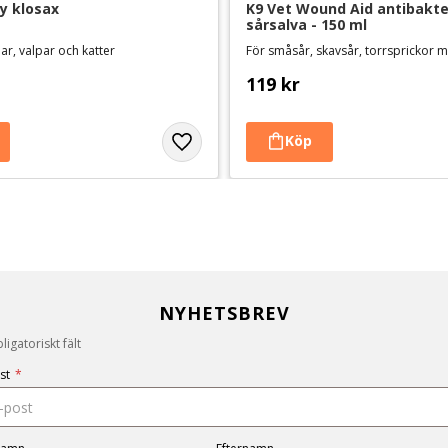
y klosax
K9 Vet Wound Aid antibakteri
sårsalva - 150 ml
r, valpar och katter
För småsår, skavsår, torrsprickor
119
kr
NYHETSBREV
igatoriskt fält
st
*