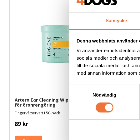
Samtycke
Denna webbplats använder 
Vi använder enhetsidentifierar
sociala medier och analysera 
till de sociala medier och a
med annan information som du 
S
Nödvändig
a
Artero Ear Cleaning Wipes fingerpads 
Show Tech
m
för öronrengöring
100-pack
t
Fingervåtservett i 50-pack
Trimfingersk
y
89
kr
59
kr
c
k