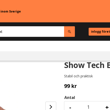
r inom Sverige
inlogg före
Show Tech B
Stabil och praktisk
99
kr
Antal
-
+