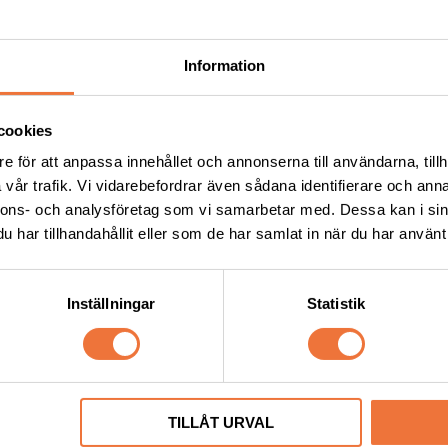
Information
cookies
e för att anpassa innehållet och annonserna till användarna, tillh
vår trafik. Vi vidarebefordrar även sådana identifierare och anna
nnons- och analysföretag som vi samarbetar med. Dessa kan i sin
har tillhandahållit eller som de har samlat in när du har använt 
Inställningar
Statistik
 Fingerkondomer medium 
Artero Focus Öronskydd i fr
pack
ydd
Dämpar höga ljud. Set med tre stor
269
kr
TILLÅT URVAL