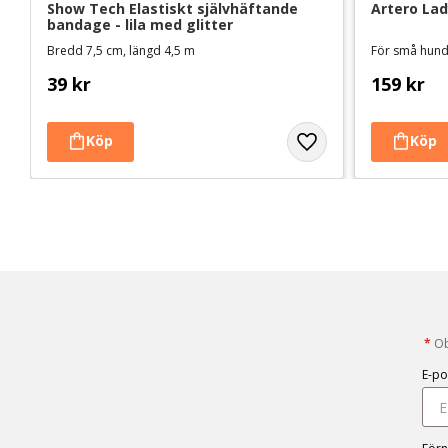
Show Tech Elastiskt självhäftande 
Artero Lad
bandage - lila med glitter
Bredd 7,5 cm, längd 4,5 m
För små hunda
39
kr
159
kr
*
Obl
E-po