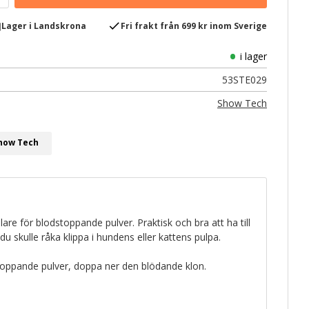
e
check
Lager i Landskrona
Fri frakt från 699 kr inom Sverige
i lager
53STE029
Show Tech
Show Tech
are för blodstoppande pulver. Praktisk och bra att ha till
u skulle råka klippa i hundens eller kattens pulpa.
toppande pulver, doppa ner den blödande klon.