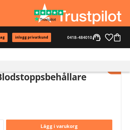
support_agent
Favorite
Kundvag
0418-484010
tag
inlogg privatkund
Lägg til
lodstoppsbehållare