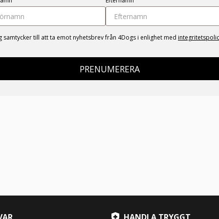
namn
Efternamn
g samtycker till att ta emot nyhetsbrev från 4Dogs i enlighet med
integritetspoli
PRENUMERERA
VAR
HANDLA TRYGGT