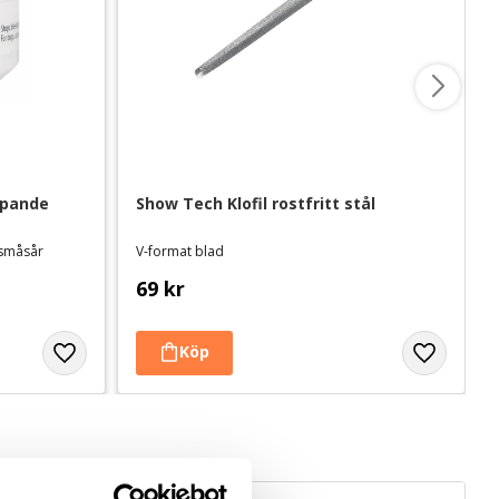
pande 
Show Tech Klofil rostfritt stål
r småsår
V-format blad
69
kr