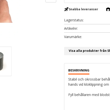
rocket_launch
warehous
Snabba leveranser
Lagerstatus
Artikelnr
Visa alla produkter från 
Stabil och okrossbar behåll
hands vid kloklippning om d
Fyll behållaren med blods