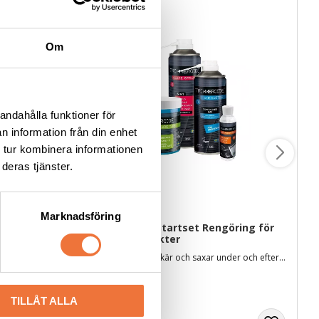
Om
andahålla funktioner för
n information från din enhet
 tur kombinera informationen
deras tjänster.
Marknadsföring
otté 3-
Trimmercide Startset Rengöring för 
skär - 4 produkter
lekar
För rengöring av skär och saxar under och efter klippning. Svensktillverkade
409
kr
TILLÅT ALLA