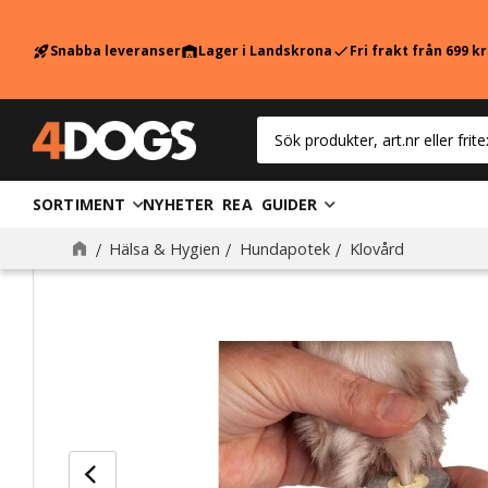
Snabba leveranser
Lager i Landskrona
Fri frakt från 699 k
rocket_launch
warehouse
check
SORTIMENT
NYHETER
REA
GUIDER
Hälsa & Hygien
Hundapotek
Klovård