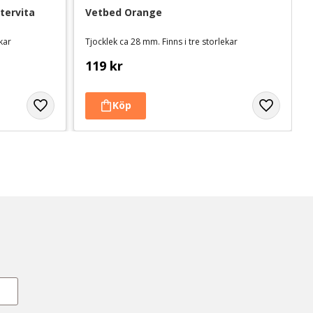
ervita 
Vetbed Orange
ekar
Tjocklek ca 28 mm. Finns i tre storlekar
119
kr