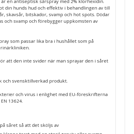
c är en antiseptisk sårspray med 2% klorhexidin.
 din hunds hud och effektiv i behandlingen av till
r, skavsår, bitskador, svamp och hot spots. Dödar
irus och svamp och förebygger uppkomsten av
pray som passar lika bra i hushållet som på
inärkliniken.
 gör att den inte svider när man sprayar den i såret
 och svensktillverkad produkt.
kterier och virus i enlighet med EU-föreskrifterna
 EN 13624.
på såret så att det sköljs av
h klappa torrt med en steril gasväv eller svamp