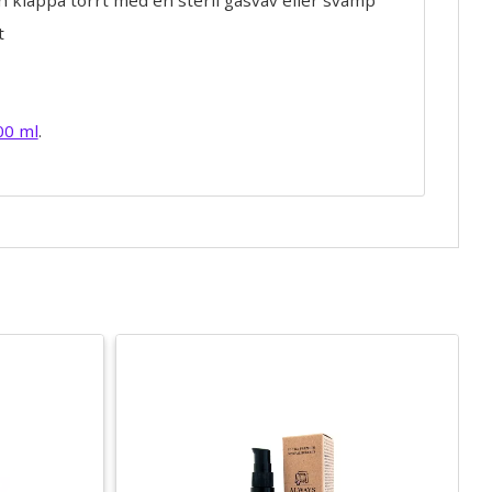
t
00 ml
.