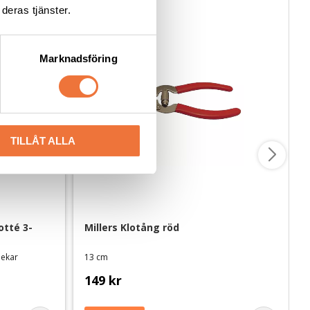
deras tjänster.
Marknadsföring
TILLÅT ALLA
otté 3-
Millers Klotång röd
lekar
13 cm
149
kr