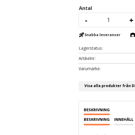
Antal
-
+
rocket_launch
warehous
Snabba leveranser
Lagerstatus
Artikelnr
Visa alla produkter från D
BESKRIVNING
INNEHÅLL