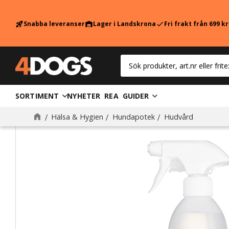
Snabba leveranser
Lager i Landskrona
Fri frakt från 699 k
rocket_launch
warehouse
check
SORTIMENT
NYHETER
REA
GUIDER
Hälsa & Hygien
Hundapotek
Hudvård