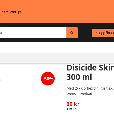
r inom Sverige
inlogg före
Disicide Ski
300 ml
50
%
Med 2% klorhexidin, för t.ex
svensktillverkad
Nedsatt pris:
60
kr
Ordinarie pris:
119
kr