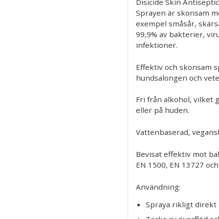
Disicide Skin Antisepti
Sprayen är skonsam mot
exempel småsår, skärså
99,9% av bakterier, v
infektioner.
Effektiv och skonsam s
hundsalongen och veter
Fri från alkohol, vilket
eller på huden.
Vattenbaserad, vegansk
Bevisat effektiv mot ba
EN 1500, EN 13727 och
Användning:
Spraya rikligt direkt 
Torka av överflöd oc