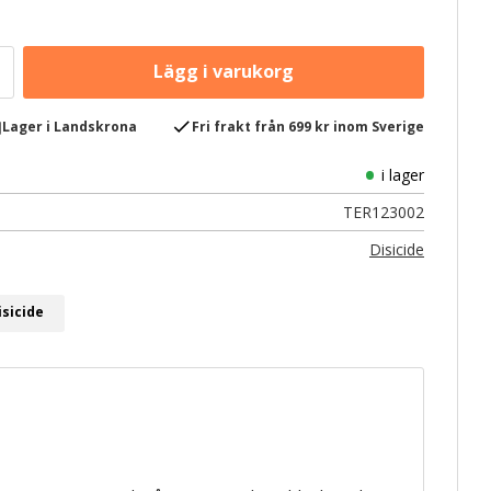
e
check
Lager i Landskrona
Fri frakt från 699 kr inom Sverige
i lager
TER123002
Disicide
isicide