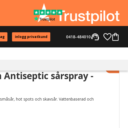
support_agent
Favorite
Kundvag
0418-484010
tag
inlogg privatkund
Lägg til
n Antiseptic sårspray -
. småsår, hot spots och skavsår. Vattenbaserad och