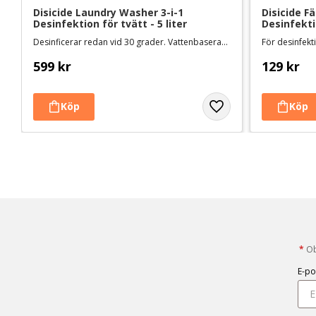
Disicide Laundry Washer 3-i-1 
Disicide F
Desinfektion för tvätt - 5 liter
Desinfekti
Desinficerar redan vid 30 grader. Vattenbaserad och svensktillverkad
599
kr
129
kr
*
Obl
E-po