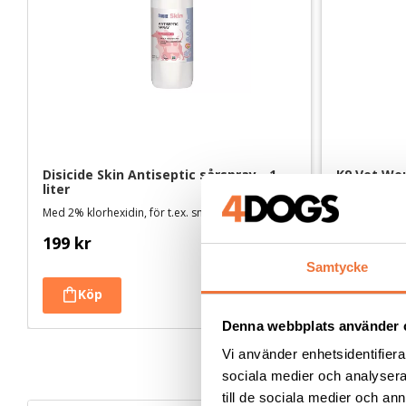
Disicide Skin Antiseptic sårspray - 1 
K9 Vet Wou
liter
sårsalva -
Med 2% klorhexidin, för t.ex. småsår, hot spots och skavsår. Vattenbaserad och svensktillverkad
För småsår, 
199
kr
119
kr
Samtycke
Denna webbplats använder 
Vi använder enhetsidentifierar
sociala medier och analysera 
till de sociala medier och a