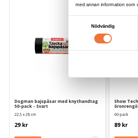
med annan information som du 
S
Nödvändig
a
m
t
y
c
k
e
s
v
a
l
Dogman bajspåsar med knythandtag 
Show Tech 
50-pack - Svart
öronrengö
22,5 x 28 cm
60-pack
29
kr
89
kr