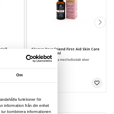
ell 
Always Your Friend First Aid Skin Care 
hudsalva - 50 ml
 mm
Hudvårdande salva med kolloidalt silver
229
kr
Om
andahålla funktioner för
n information från din enhet
 tur kombinera informationen