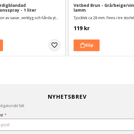
ärdigblandad 
Vetbed Brun - Grå/beige/vint
onsspray - 1 liter
lamm
För desinfektion av saxar, verktyg och hårda ytor. Vattenbaserad och svensktillverkad
Tjocklek ca 28 mm. Finns i tre storl
119
kr
NYHETSBREV
igatoriskt fält
st
*