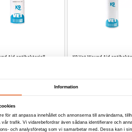
nd Aid antibakteriell 
K9 Vet Wound Aid antibakteri
 150 ml
sårsalva - 250 ml
skavsår, torrsprickor mm
För småsår, skavsår, torrsprickor
169
kr
Information
cookies
e för att anpassa innehållet och annonserna till användarna, tillh
Andra köpte även
vår trafik. Vi vidarebefordrar även sådana identifierare och anna
nnons- och analysföretag som vi samarbetar med. Dessa kan i sin