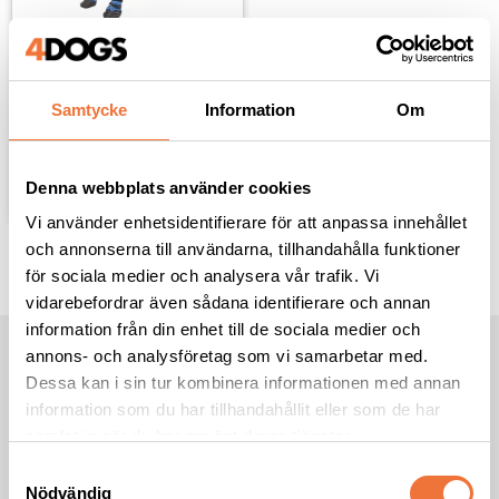
Show Tech Skyddsboots
Finns i två storlekar
Samtycke
Information
Om
599
kr
Lägg till i favoriter
Denna webbplats använder cookies
Vi använder enhetsidentifierare för att anpassa innehållet
och annonserna till användarna, tillhandahålla funktioner
för sociala medier och analysera vår trafik. Vi
vidarebefordrar även sådana identifierare och annan
information från din enhet till de sociala medier och
annons- och analysföretag som vi samarbetar med.
NYHETSBREV
Dessa kan i sin tur kombinera informationen med annan
*
Obligatoriskt fält
information som du har tillhandahållit eller som de har
E-post
*
samlat in när du har använt deras tjänster.
S
Nödvändig
a