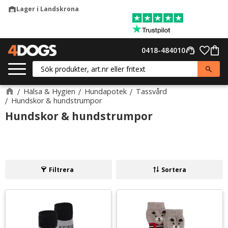
Lager i Landskrona
warehouse
Meny
Favor
0418-484010
support_agent
Kund
Hälsa & Hygien
Hundapotek
Tassvård
Hundskor & hundstrumpor
Hundskor & hundstrumpor
Filtrera
Sortera