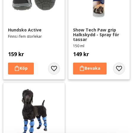
Hundsko Active
Show Tech Paw grip 
Halkskydd - Spray för 
Finns i fem storlekar
tassar
150 ml
159
kr
149
kr
Lägg till i favoriter
Lägg til