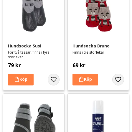
Hundsocka Susi
Hundsocka Bruno
För två tassar, finns i fyra
Finns i tre storlekar
storlekar
79
kr
69
kr
Lägg till i favoriter
Lägg til