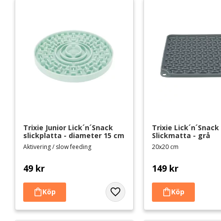
Trixie Junior Lick´n´Snack 
Trixie Lick´n´Snack 
slickplatta - diameter 15 cm
Slickmatta - grå
Aktivering / slow feeding
20x20 cm
49
kr
149
kr
Lägg till i favoriter