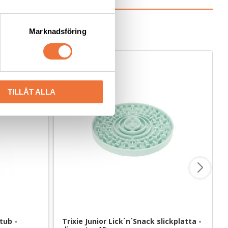
"
Marknadsföring
TILLÅT ALLA
ub - 
Trixie Junior Lick´n´Snack slickplatta - 