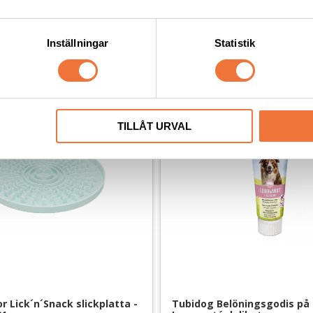
Mest populära inom "Slickmattor
Inställningar
Statistik
TILLÅT URVAL
or Lick´n´Snack slickplatta - 
Tubidog Belöningsgodis på t