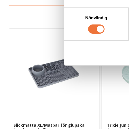
S
Nödvändig
a
m
t
NYHET
y
c
k
e
s
v
a
l
Slickmatta XL/Matbar för glupska 
Trixie Juni