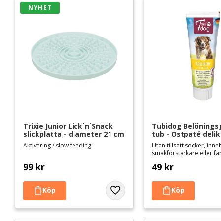
NYHET
Trixie Junior Lick´n´Snack 
Tubidog Belöningsg
slickplatta - diameter 21 cm
tub - Ostpaté deli
Aktivering / slow feeding
Utan tillsatt socker, inne
smakförstärkare eller f
99
kr
49
kr
Lägg till i favoriter