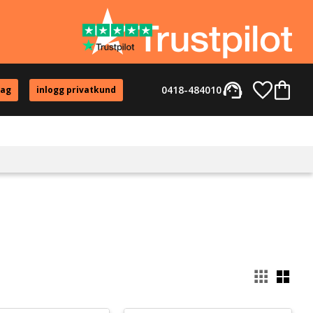
support_agent
Favorite
Kundvag
0418-484010
tag
inlogg privatkund
Välj