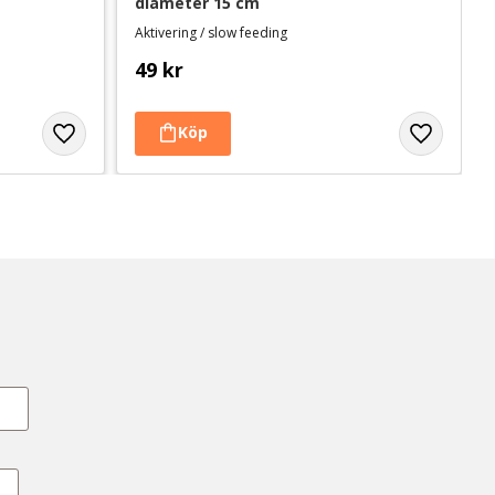
diameter 15 cm
Aktivering / slow feeding
49
kr