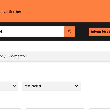
r inom Sverige
inlogg före
or
Slickmattor
Visa endast
Finns i lager
14