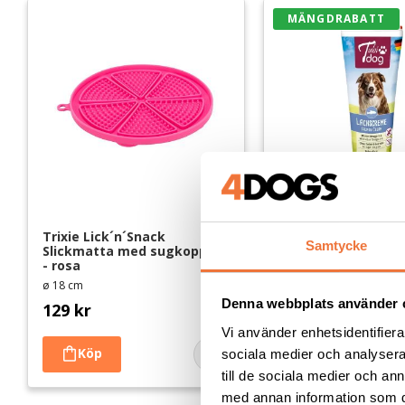
MÄNGDRABATT
Trixie Lick´n´Snack 
Tubidog Belöningsg
Samtycke
Slickmatta med sugkoppar 
tub - Laxcreme del
- rosa
Utan tillsatt socker
ø 18 cm
Denna webbplats använder 
129
kr
49
kr
Vi använder enhetsidentifierar
sociala medier och analysera 
Lägg till i favoriter
till de sociala medier och a
med annan information som du 