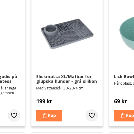
odis på 
Slickmatta XL/Matbar för 
Lick Bowl
katess
glupska hundar - grå silikon
Hårdplast, 
håller inga
Med vattenskål. 30x20x4 cm
ärgämnen
199
kr
69
kr
Lägg till i favoriter
Lägg till i favoriter