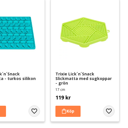
ck´n´Snack 
Trixie Lick´n´Snack 
a - turkos silikon
Slickmatta med sugkoppar 
- grön
17 cm
119
kr
Lägg till i favoriter
Lägg till i 