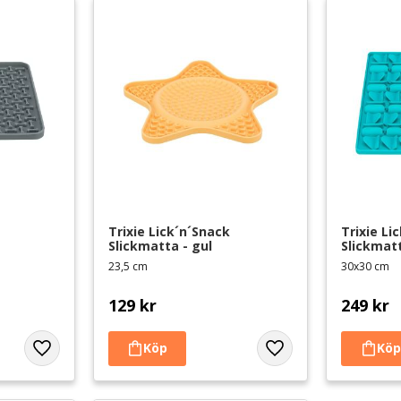
Trixie Lick´n´Snack 
Trixie Li
Slickmatta - gul
Slickmatt
23,5 cm
30x30 cm
129
kr
249
kr
Lägg till i favoriter
Lägg till i favoriter