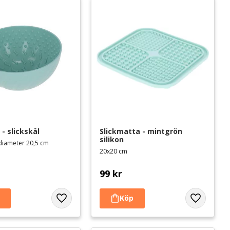
 - slickskål
Slickmatta - mintgrön 
silikon
diameter 20,5 cm
20x20 cm
99
kr
Lägg till i favoriter
Lägg till i 