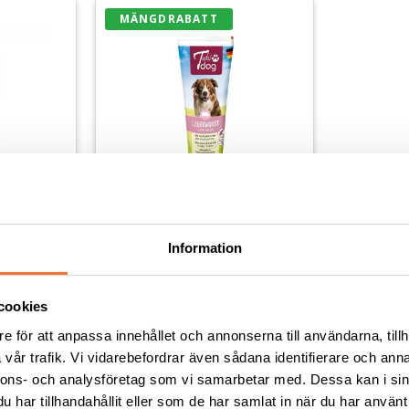
MÄNGDRABATT
odis på 
Tubidog Belöningsgodis på 
Information
ikatess
tub - Leverpaté delikatess
Utan tillsatt socker
cookies
49
kr
e för att anpassa innehållet och annonserna till användarna, tillh
vår trafik. Vi vidarebefordrar även sådana identifierare och anna
Lägg till i favoriter
Lägg till i favoriter
nnons- och analysföretag som vi samarbetar med. Dessa kan i sin
har tillhandahållit eller som de har samlat in när du har använt 