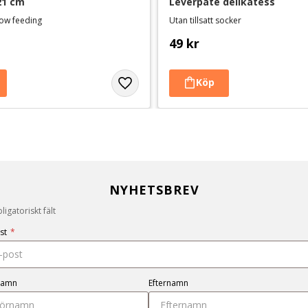
21 cm
Leverpaté delikatess
slow feeding
Utan tillsatt socker
49
kr
NYHETSBREV
igatoriskt fält
st
*
namn
Efternamn