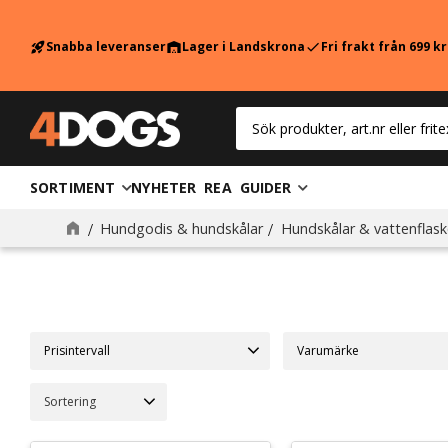
Snabba leveranser
Lager i Landskrona
Fri frakt från 699 k
rocket_launch
warehouse
check
SORTIMENT
NYHETER
REA
GUIDER
Slickmattor
Hundgodis & hundskålar
Hundskålar & vattenflask
Prisintervall
Trixie
8
Välj sortering
49
249