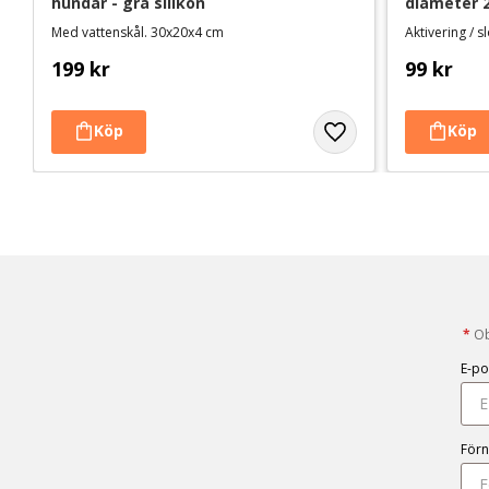
hundar - grå silikon
diameter 
Med vattenskål. 30x20x4 cm
Aktivering / 
199
kr
99
kr
*
Obl
E-po
För