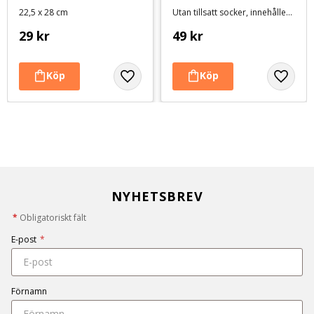
pack - Orange
- Ostpaté delikatess
22,5 x 28 cm
Utan tillsatt socker, innehåller inga smakförstärkare eller färgämnen
29
kr
49
kr
NYHETSBREV
*
Obligatoriskt fält
E-post
*
Förnamn