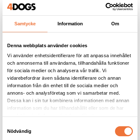
49
kr
129
kr
Samtycke
Information
Om
Andra köpte även
Denna webbplats använder cookies
Vi använder enhetsidentifierare för att anpassa innehållet
och annonserna till användarna, tillhandahålla funktioner
för sociala medier och analysera vår trafik. Vi
vidarebefordrar även sådana identifierare och annan
information från din enhet till de sociala medier och
annons- och analysföretag som vi samarbetar med.
Dessa kan i sin tur kombinera informationen med annan
information som du har tillhandahållit eller som de har
samlat in när du har använt deras tjänster.
Dogman bajspåsar 
Vetbed Kelly 
S
med knythandtag 50-
Gråmelerad - Vita 
Nödvändig
a
pack - Lila
tassar
22,5 x 28 cm
Tjocklek ca 28 mm. Finns i tre storlekar
m