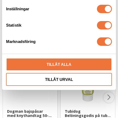
t
29
kr
119
kr
Inställningar
y
c
k
Statistik
e
s
Marknadsföring
Senaste besökta produkter
v
a
l
TILLÅT ALLA
TILLÅT URVAL
Dogman bajspåsar 
Tubidog 
med knythandtag 50-
Belöningsgodis på tub 