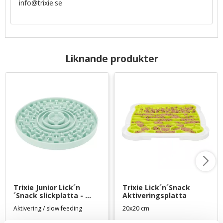
info@trixie.se
Liknande produkter
Trixie Junior Lick´n
Trixie Lick´n´Snack 
´Snack slickplatta - 
Aktiveringsplatta
diameter 15 cm
Aktivering / slow feeding
20x20 cm