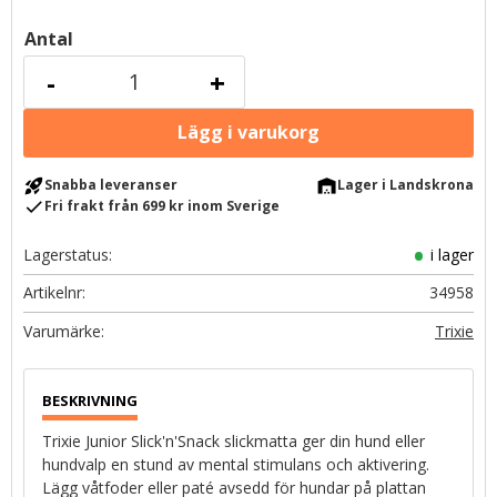
Antal
-
+
rocket_launch
warehouse
Snabba leveranser
Lager i Landskrona
check
Fri frakt från 699 kr inom Sverige
Lagerstatus
i lager
Artikelnr
34958
Trixie
Trixie Junior Slick'n'Snack slickmatta ger din hund eller
hundvalp en stund av mental stimulans och aktivering.
Lägg våtfoder eller paté avsedd för hundar på plattan