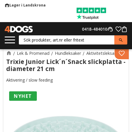
Lager i Landskrona
warehouse
Meny
Favor
0418-484010
support_agent
Kund
Lek & Promenad
Hundleksaker
Aktivitetsleksaker
Lägg 
Trixie Junior Lick´n´Snack slickplatta -
diameter 21 cm
Aktivering / slow feeding
NYHET