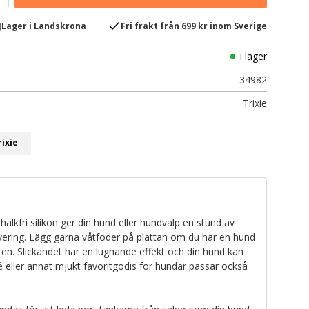
e
check
Lager i Landskrona
Fri frakt från 699 kr inom Sverige
i lager
34982
Trixie
rixie
 halkfri silikon ger din hund eller hundvalp en stund av
vering. Lägg gärna våtfoder på plattan om du har en hund
en. Slickandet har en lugnande effekt och din hund kan
 eller annat mjukt favoritgodis för hundar passar också