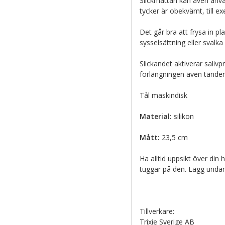
Slickmattan kan även anvä
tycker är obekvämt, till ex
Det går bra att frysa in p
sysselsättning eller svalk
Slickandet aktiverar salivp
förlängningen även tänder
Tål maskindisk
Material:
silikon
Mått:
23,5 cm
Ha alltid uppsikt över din 
tuggar på den. Lägg undan 
Tillverkare:
Trixie Sverige AB