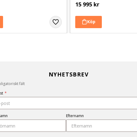
15 995
kr
NYHETSBREV
igatoriskt fält
st
*
namn
Efternamn