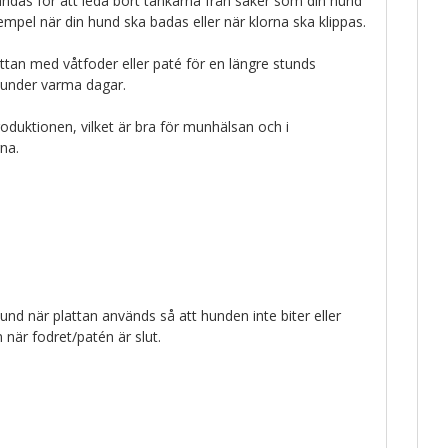
ndas för att leda bort tankarna från saker som din hund
empel när din hund ska badas eller när klorna ska klippas.
lattan med våtfoder eller paté för en längre stunds
a under varma dagar.
roduktionen, vilket är bra för munhälsan och i
na.
hund när plattan används så att hunden inte biter eller
när fodret/patén är slut.