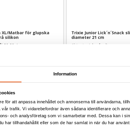
 XL/Matbar för glupska 
Trixie Junior Lick´n´Snack sli
rå silikon
diameter 21 cm
ål. 30x20x4 cm
Aktivering / slow feeding
99
kr
Information
Andra köpte även
cookies
e för att anpassa innehållet och annonserna till användarna, tillh
vår trafik. Vi vidarebefordrar även sådana identifierare och anna
nnons- och analysföretag som vi samarbetar med. Dessa kan i sin
har tillhandahållit eller som de har samlat in när du har använt 