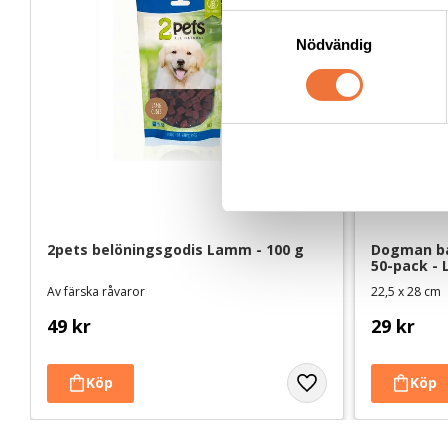
S
Nödvändig
a
m
t
y
c
k
e
s
v
2pets belöningsgodis Lamm - 100 g
Dogman ba
a
50-pack - L
l
Av färska råvaror
22,5 x 28 cm
49
kr
29
kr