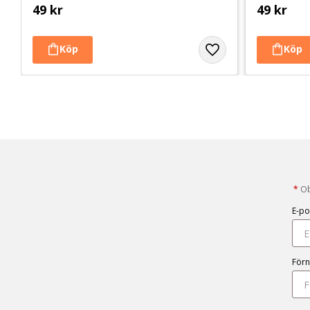
49
kr
49
kr
*
Obl
E-po
För