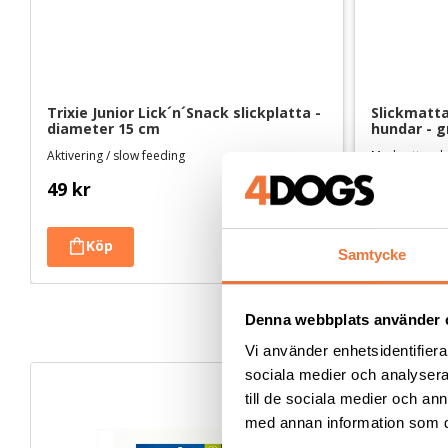
Trixie Junior Lick´n´Snack slickplatta - 
Slickmatta
diameter 15 cm
hundar - g
Aktivering / slow feeding
Med vattensk
49
kr
199
kr
Samtycke
Denna webbplats använder 
Vi använder enhetsidentifierar
sociala medier och analysera 
till de sociala medier och a
med annan information som du 