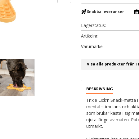
rocket_launch
warehous
Snabba leveranser
Lagerstatus
Artikelnr
Visa alla produkter från T
Trixie Lick'n'Snack-matta i
mental stimulans och akti
som brukar kasta i sig mat
njuta länge av maten. Paté
utmärkt.