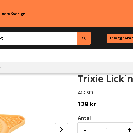
r inom Sverige
inlogg före
r
Trixie Lick´
23,5 cm
129
kr
Antal
-
+