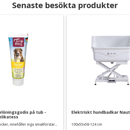
Senaste besökta produkter
löningsgodis på tub - 
Elektriskt hundbadkar Nauti
elikatess
Utan tillsatt socker, innehåller inga smakförstärkare eller färgämnen
100x55x58-124 cm