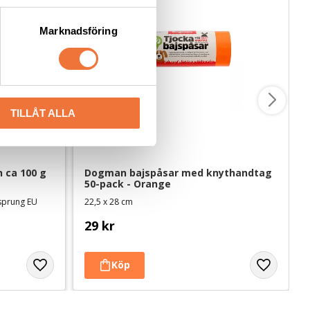
Marknadsföring
TILLÅT ALLA
 ca 100 g
Dogman bajspåsar med knythandtag 
50-pack - Orange
rsprung EU
22,5 x 28 cm
29
kr