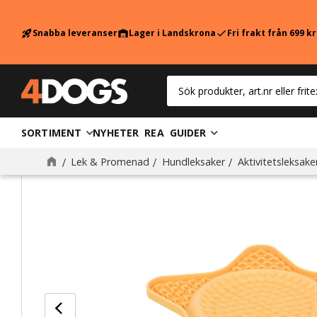
Snabba leveranser
Lager i Landskrona
Fri frakt från 699 k
rocket_launch
warehouse
check
SORTIMENT
NYHETER
REA
GUIDER
Lek & Promenad
Hundleksaker
Aktivitetsleksake