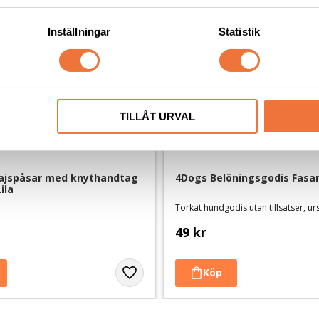
Inställningar
Statistik
TILLÅT URVAL
jspåsar med knythandtag 
4Dogs Belöningsgodis Fasan
ila
Torkat hundgodis utan tillsatser, u
49
kr