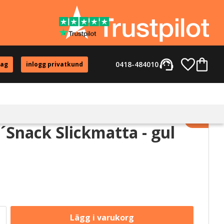
support_agent
Favorite
Kundvag
0418-484010
tag
inlogg privatkund
Lägg til
n´Snack Slickmatta - gul