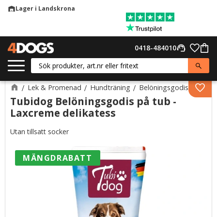
Lager i Landskrona
warehouse
Meny
Favor
0418-484010
support_agent
Kund
Lek & Promenad
Hundträning
Belöningsgodis
Lägg 
Tubidog Belöningsgodis på tub -
Laxcreme delikatess
Utan tillsatt socker
MÄNGDRABATT