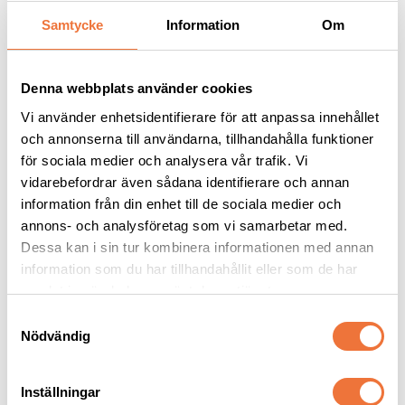
Samtycke
Information
Om
Andra köpte även
Denna webbplats använder cookies
Vi använder enhetsidentifierare för att anpassa innehållet
och annonserna till användarna, tillhandahålla funktioner
för sociala medier och analysera vår trafik. Vi
vidarebefordrar även sådana identifierare och annan
information från din enhet till de sociala medier och
annons- och analysföretag som vi samarbetar med.
Dessa kan i sin tur kombinera informationen med annan
information som du har tillhandahållit eller som de har
Fingertuta M Blå
Show Tech+ Dubbel 
flexkarda Groom 
samlat in när du har använt deras tjänster.
Professional rosa - 
17 mm
Tvådelad, dubbelsidig hundkarda
mjuk
S
Nödvändig
a
13
kr
199
kr
m
t
Inställningar
y