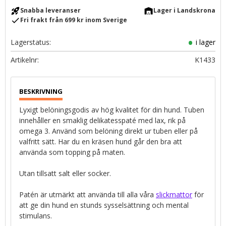
rocket_launch
warehouse
Snabba leveranser
Lager i Landskrona
check
Fri frakt från 699 kr inom Sverige
Lagerstatus
i lager
Artikelnr
K1433
Lyxigt belöningsgodis av hög kvalitet för din hund. Tuben
innehåller en smaklig delikatesspaté med lax, rik på
omega 3. Använd som belöning direkt ur tuben eller på
valfritt sätt. Har du en kräsen hund går den bra att
använda som topping på maten.
Utan tillsatt salt eller socker.
Patén är utmärkt att använda till alla våra
slickmattor
för
att ge din hund en stunds sysselsättning och mental
stimulans.