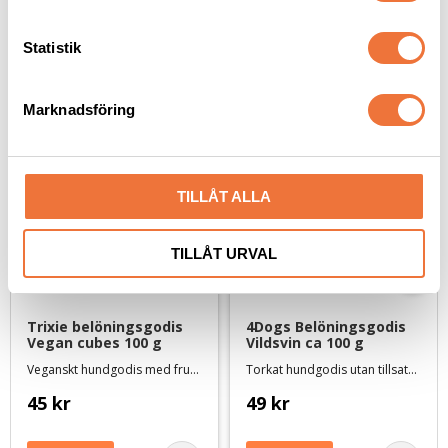
c
k
Statistik
Senaste besökta produkter
e
s
Marknadsföring
v
a
l
TILLÅT ALLA
TILLÅT URVAL
Trixie belöningsgodis 
4Dogs Belöningsgodis 
Vegan cubes 100 g
Vildsvin ca 100 g
Veganskt hundgodis med frukt och vegetabilier
Torkat hundgodis utan tillsatser, ursprung EU
45
kr
49
kr