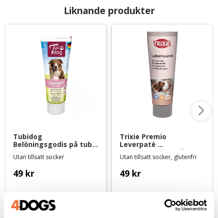
Liknande produkter
Tubidog 
Trixie Premio 
Belöningsgodis på tub 
Leverpaté 
- Leverpaté delikatess
belöningsgodis på tub 
Utan tillsatt socker
Utan tillsatt socker, glutenfri
110 g
49
kr
49
kr