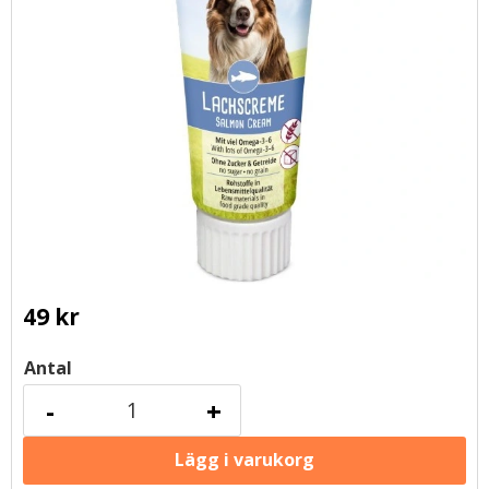
49
kr
Antal
-
+