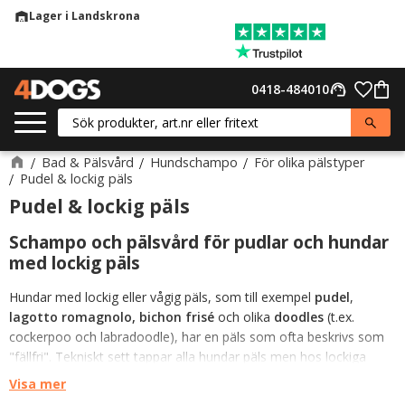
Lager i Landskrona
warehouse
Meny
Favor
0418-484010
support_agent
Kund
Bad & Pälsvård
Hundschampo
För olika pälstyper
Pudel & lockig päls
Pudel & lockig päls
Schampo och pälsvård för pudlar och hundar
med lockig päls
Hundar med lockig eller vågig päls, som till exempel
pudel
,
lagotto romagnolo,
bichon frisé
och olika
doodles
(t.ex.
cockerpoo och labradoodle), har en päls som ofta beskrivs som
"fällfri". Tekniskt sett tappar alla hundar päls men hos lockiga
raser fastnar de lösa pälsstråna i den befintliga pälsen istället för
Visa mer
att falla till marken. Detta gör att pälsen kräver betydligt mer aktiv