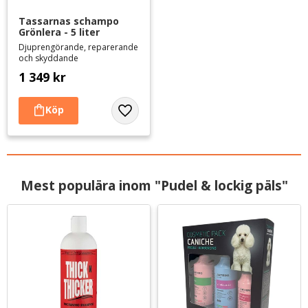
Tassarnas schampo 
Grönlera - 5 liter
Djuprengörande, reparerande
och skyddande
1 349
kr
Lägg till i favoriter
Mest populära inom "Pudel & lockig päls"