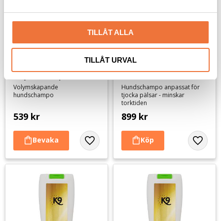
a
l
TILLÅT ALLA
Groom Professional Big 
Groom Professional 
TILLÅT URVAL
& Beautiful 
Super Dri Schampo - 4 
Volymschampo - 4 liter
liter
Volymskapande
Hundschampo anpassat för
hundschampo
tjocka pälsar - minskar
torktiden
539
kr
899
kr
Lägg till i favoriter
Lägg til