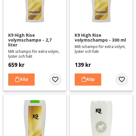
K9 High Rise 
K9 High Rise 
volymschampo - 2,7 
volymschampo - 300 ml
liter
Milt schampo för extra volym,
Milt schampo för extra volym,
lyster och fukt
lyster och fukt
659
kr
139
kr
Lägg till i favoriter
Lägg til