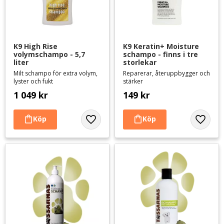
K9 High Rise 
K9 Keratin+ Moisture 
volymschampo - 5,7 
schampo - finns i tre 
liter
storlekar
Milt schampo för extra volym,
Reparerar, återuppbygger och
lyster och fukt
stärker
1 049
kr
149
kr
Lägg till i favoriter
Lägg til