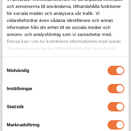
och annonserna till användarna, tillhandahålla funktioner
för sociala medier och analysera vår trafik. Vi
vidarebefordrar även sådana identifierare och annan
information från din enhet till de sociala medier och
annons- och analysföretag som vi samarbetar med.
Dessa kan i sin tur kombinera informationen med annan
Always Your Friend 
Groom Professional Big 
Miracle Volume 
& Beautiful 
information som du har tillhandahållit eller som de har
Schampo - 250 ml
Volymschampo - 350 ml
samlat in när du har använt deras tjänster.
Hundschampo som ger pälsen
Schampo för att skapa volym
volym och fyllighet
S
299
kr
179
kr
Nödvändig
a
m
t
Lägg till i favoriter
Lägg til
Inställningar
y
c
k
Statistik
e
s
Marknadsföring
v