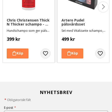
Chris Christensen Thick 
Artero Pudel 
N Thicker schampo - 
pälsvårdsset
473 ml
Hundschampo som ger pälsen volym och fyllighet
Set med Vitalizante schampo, Protein balsam och Mix balsamspray
399
kr
499
kr
NYHETSBREV
*
Obligatoriskt fält
E-post
*