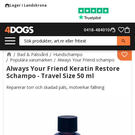
Lager i Landskrona
warehouse
Meny
Favor
0418-484010
support_agent
Kund
Bad & Pälsvård
Hundschampo
Lägg 
Populära varumärken
Always Your Friend schampo
Always Your Friend Keratin Restore
Schampo - Travel Size 50 ml
Reparerar torr och skadad päls, motverkar fällning