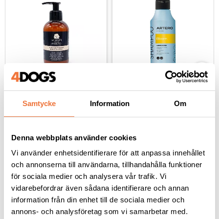
Always Your Friend 
Artero Bloom schampo 
Samtycke
Information
Om
Miracle Volume 
- 100 ml
Schampo - 250 ml
Hundschampo som ger pälsen volym och fyllighet
Veganskt schampo för långa pälsar eller torra och skadade pälsar, med arganolja
299
kr
89
kr
Denna webbplats använder cookies
Vi använder enhetsidentifierare för att anpassa innehållet
och annonserna till användarna, tillhandahålla funktioner
för sociala medier och analysera vår trafik. Vi
vidarebefordrar även sådana identifierare och annan
Andra köpte även
information från din enhet till de sociala medier och
annons- och analysföretag som vi samarbetar med.