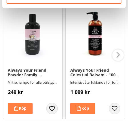
Always Your Friend 
Always Your Friend 
Powder Family 
Celestial Balsam - 1000 
Schampo - 250 ml
ml
Milt schampo för alla pälstyper
Intensivt återfuktande för torr och skadad päls
249
kr
1 099
kr