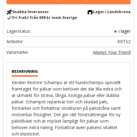
rocket_launch
warehouse
Snabba leveranser
Lager i Landskrona
check
Fri frakt från 699 kr inom Sverige
Lagerstatus
i lager
Artikelnr
KRTS2
Always Your Friend
Keratin Restore Schampo är ett hundschampo speciellt
framtaget för pälsar som behöver det där lilla extra och
är utmärkt för sträva, långa, lockiga pälsar eller dubbla
pälsar. Schampot reparerar torr och skadad päls,
förstärker och förbättrar strukturen på pälsstråna samt
motverkar frissighet. Det ger rätt förutsättningar för ny
pälstillväxt och är mycket lämpligt för pälsar som
behöver extra näring. Förbättrar även pälsens vitalitet
och elasticitet.