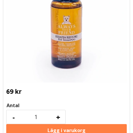
69
kr
Antal
-
+