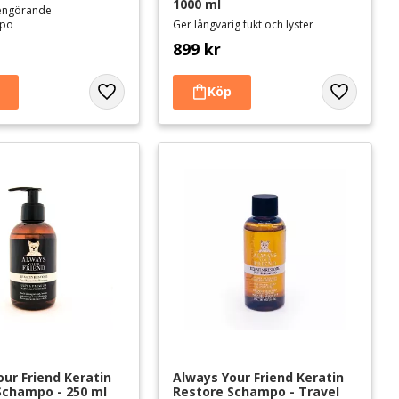
1000 ml
rengörande
mpo
Ger långvarig fukt och lyster
899
kr
Lägg till i favoriter
Lägg till i 
ur Friend Keratin 
Always Your Friend Keratin 
Schampo - 250 ml
Restore Schampo - Travel 