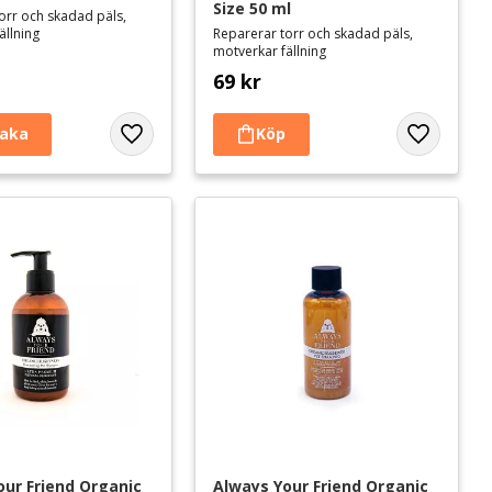
Size 50 ml
orr och skadad päls,
ällning
Reparerar torr och skadad päls,
motverkar fällning
69
kr
Lägg till i favoriter
Lägg till i 
our Friend Organic 
Always Your Friend Organic 