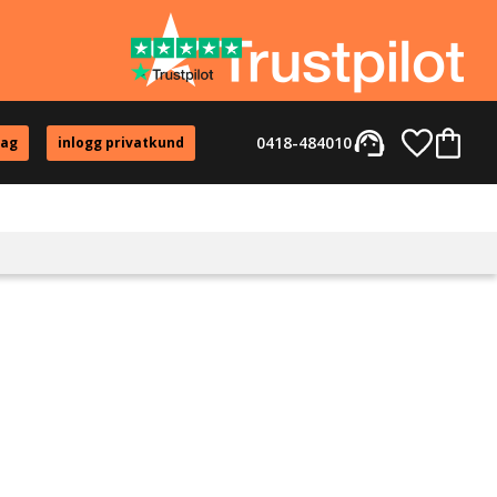
support_agent
Favorite
Kundvag
0418-484010
tag
inlogg privatkund