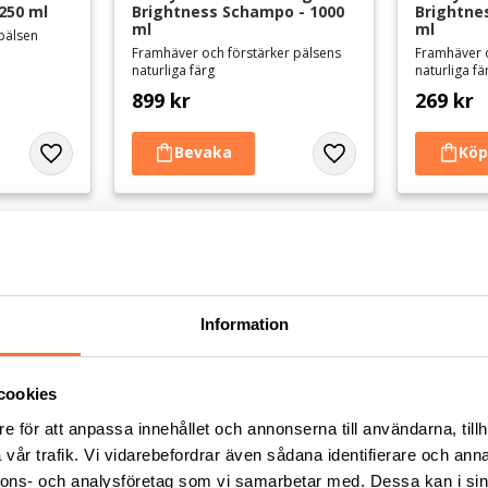
250 ml
Brightness Schampo - 1000 
Brightne
ml
ml
pälsen
Framhäver och förstärker pälsens
Framhäver o
naturliga färg
naturliga fä
899
kr
269
kr
Lägg till i favoriter
Lägg till i favoriter
Information
cookies
e för att anpassa innehållet och annonserna till användarna, tillh
vår trafik. Vi vidarebefordrar även sådana identifierare och anna
nnons- och analysföretag som vi samarbetar med. Dessa kan i sin