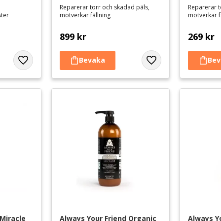
Reparerar torr och skadad päls,
Reparerar t
ster
motverkar fällning
motverkar f
hamponerar pälsen med extra
899
kr
269
kr
m mycket effektivt gör pälsen ren från
pälsar mår bra av ett balsam efter tvätten.
ed ett matchande balsam, som gör
Lägg till i favoriter
Lägg till i favoriter
regnerar den mot fukt och smuts mellan
 ut.
 som en gran. Då är det mycket viktigt att
ra ljuset och få tillbaka sin glans. Det gör
d, där de bästa naturliga ingredienserna
ndschampo av högsta kvalitet som är både
ukter som hjälper dig att ge din hund den
er kan göra skillnad för din hunds
Miracle 
Always Your Friend Organic 
Always Y