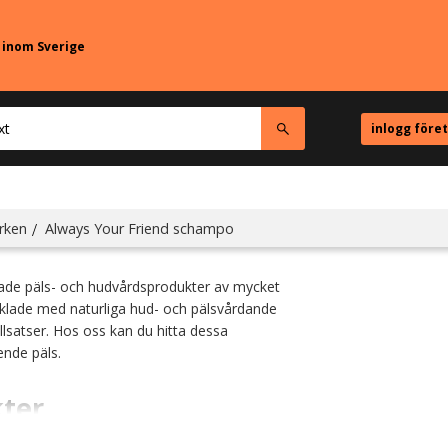
r inom Sverige
inlogg före
po
rken
Always Your Friend schampo
tade päls- och hudvårdsprodukter av mycket
cklade med naturliga hud- och pälsvårdande
illsatser. Hos oss kan du hitta dessa
nde päls.
kter