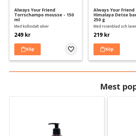
Always Your Friend 
Always Your Friend 
Torrschampo mousse - 150 
Himalaya Detox bad
ml
250 g
Med kolloidalt silver
Med rosenblad och lave
249
kr
219
kr
Lägg till i favoriter
Mest pop