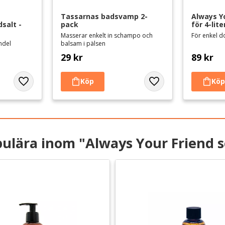
Tassarnas badsvamp 2-
Always Y
salt - 
pack
för 4-lit
Masserar enkelt in schampo och
För enkel d
ndel
balsam i pälsen
29
kr
89
kr
Lägg till i favoriter
Lägg till i favoriter
ulära inom "Always Your Friend