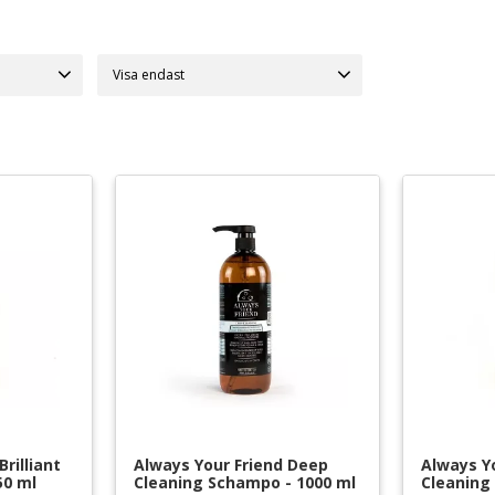
at är:
Visa endast
end
Finns i lager
19
und och miljön.
nvänder därför naturliga, ekologiska
ra klåda, de tillför näring och fukt, ger
päls.
iska och eteriska oljor, vitaminer som B5
rilliant 
Always Your Friend Deep 
Always Y
50 ml
Cleaning Schampo - 1000 ml
Cleaning