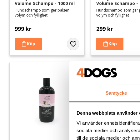
välbefinnande och päls.
Volume Schampo - 1000 ml
Volume Schampo - 
Hundschampo som ger pälsen
Hundschampo som ger 
volym och fyllighet
volym och fyllighet
999
kr
299
kr
Lägg till i favoriter
Samtycke
Denna webbplats använder 
Vi använder enhetsidentifierar
sociala medier och analysera 
till de sociala medier och a