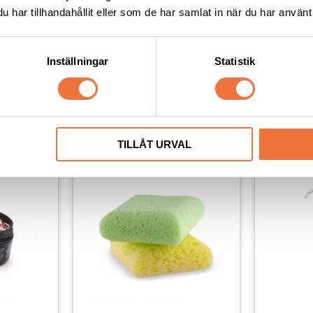
 Puppy 
Always Your Friend Puppy 
Always Y
har tillhandahållit eller som de har samlat in när du har använt 
n 1 - 
Powder Schampo 2 in 1 - 
Powder S
250 ml
Travel Si
ed känslig
För valpar och hundar med känslig
För valpar 
hud
hud
Inställningar
Statistik
269
kr
69
kr
Lägg till i favoriter
Lägg till i favoriter
TILLÅT URVAL