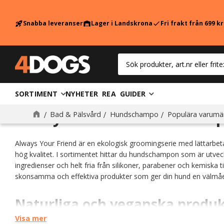
Snabba leveranser
Lager i Landskrona
Fri frakt från 699 k
rocket_launch
warehouse
check
SORTIMENT
NYHETER
REA
GUIDER
Always Your Friend scham
Bad & Pälsvård
Hundschampo
Populära varumä
Always Your Friend är en ekologisk groomingserie med lättarbe
hög kvalitet. I sortimentet hittar du hundschampon som är utve
ingredienser och helt fria från silikoner, parabener och kemiska t
skonsamma och effektiva produkter som ger din hund en välmåe
Naturliga och veganska produ
Visa mer