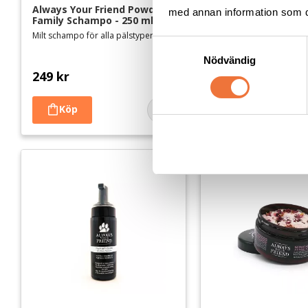
Always Your Friend Powder 
Always Your Friend
med annan information som du 
Family Schampo - 250 ml
Powder Schampo 2 i
1000 ml
Milt schampo för alla pälstyper
S
För valpar och hundar m
hud
Nödvändig
a
249
kr
899
kr
m
t
y
Lägg till i favoriter
c
k
e
s
v
a
l