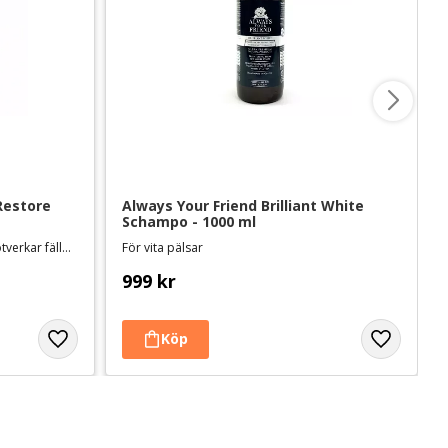
Restore 
Always Your Friend Brilliant White 
Schampo - 1000 ml
Reparerar torr och skadad päls, motverkar fällning
För vita pälsar
999
kr