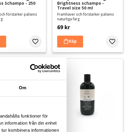
ss Schampo - 250 
Brightness schampo - 
Travel size 50 ml
ch förstärker pälsens
Framhäver och förstärker pälsens
rg
naturliga färg
69
kr
Lägg till i favoriter
Lägg till i 
Om
andahålla funktioner för
n information från din enhet
 tur kombinera informationen