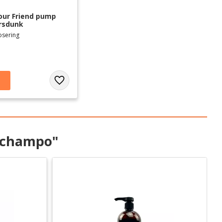
our Friend pump 
ersdunk
osering
Lägg till i favoriter
 schampo"