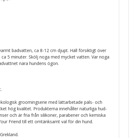
rmt badvatten, ca 8-12 cm djupt. Häll försiktigt över
 ca 5 minuter. Skölj noga med mycket vatten. Var noga
advattnet nära hundens ögon.
.
ekologisk groomingserie med lättarbetade päls- och
t hög kvalitet. Produkterna innehåller naturliga hud-
ser och är fria från silikoner, parabener och kemiska
Your Friend till ett omtänksamt val för din hund.
 Grekland.