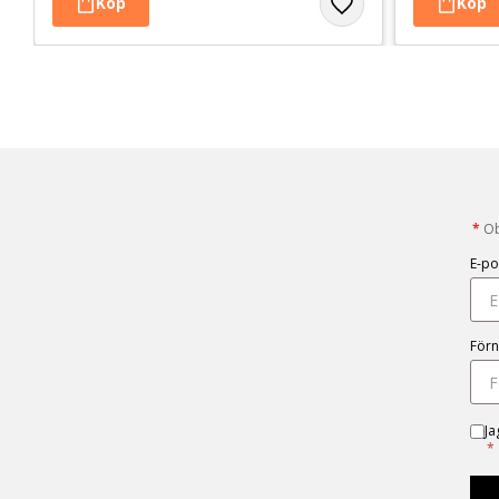
*
Obl
E-po
För
Ja
*