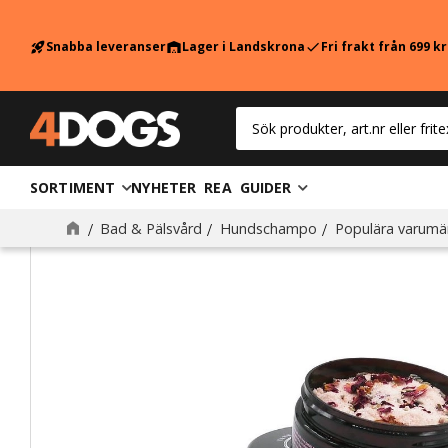
Snabba leveranser
Lager i Landskrona
Fri frakt från 699 k
rocket_launch
warehouse
check
SORTIMENT
NYHETER
REA
GUIDER
Bad & Pälsvård
Hundschampo
Populära varumä