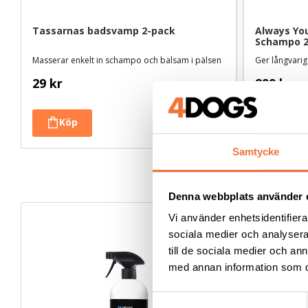
Tassarnas badsvamp 2-pack
Always Your
Schampo 2 
Masserar enkelt in schampo och balsam i pälsen
Ger långvarig
29
kr
899
kr
Samtycke
Denna webbplats använder 
Vi använder enhetsidentifierar
sociala medier och analysera 
till de sociala medier och a
med annan information som du 
S