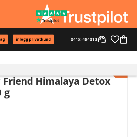
support_agent
Favorite
Kundvag
0418-484010
tag
inlogg privatkund
Lägg til
 Friend Himalaya Detox
0 g