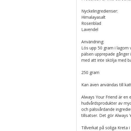
Nyckelingredienser:
Himalayasalt
Rosenblad
Lavendel
Användning:
Lös upp 50 gram i lagom va
pälsen upprepade gånger i
med att inte skölja med b
250 gram
Kan även användas till katt
Always Your Friend är en 
hudvårdsprodukter av mycke
och pälsvårdande ingredien
tillsatser. Det gör Always 
Tillverkat på soliga Kreta i