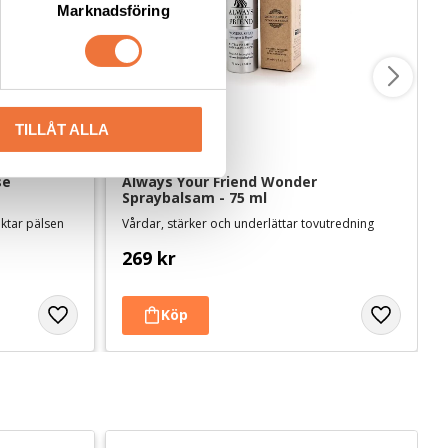
Marknadsföring
TILLÅT ALLA
e 
Always Your Friend Wonder 
Spraybalsam - 75 ml
uktar pälsen
Vårdar, stärker och underlättar tovutredning
269
kr