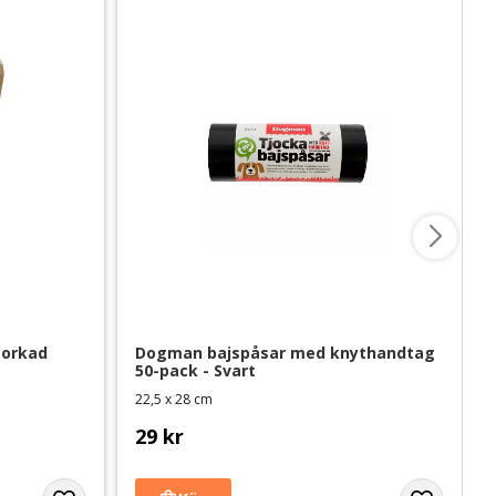
orkad 
Dogman bajspåsar med knythandtag 
50-pack - Svart
22,5 x 28 cm
29
kr