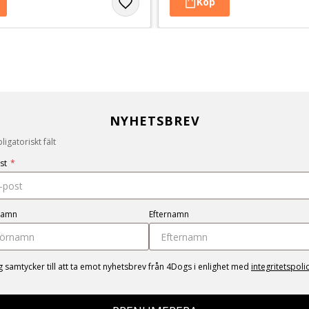
NYHETSBREV
igatoriskt fält
st
*
namn
Efternamn
g samtycker till att ta emot nyhetsbrev från 4Dogs i enlighet med
integritetspoli