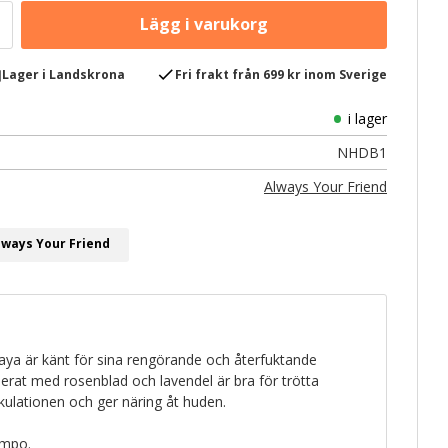
e
check
Lager i Landskrona
Fri frakt från 699 kr inom Sverige
i lager
NHDB1
Always Your Friend
lways Your Friend
laya är känt för sina rengörande och återfuktande
erat med rosenblad och lavendel är bra för trötta
rkulationen och ger näring åt huden.
ampo.