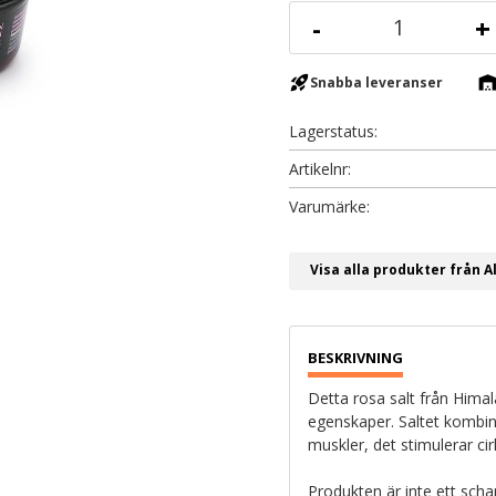
-
+
rocket_launch
warehous
Snabba leveranser
Lagerstatus
Artikelnr
Visa alla produkter från A
Detta rosa salt från Hima
egenskaper. Saltet kombin
muskler, det stimulerar ci
Produkten är inte ett sch