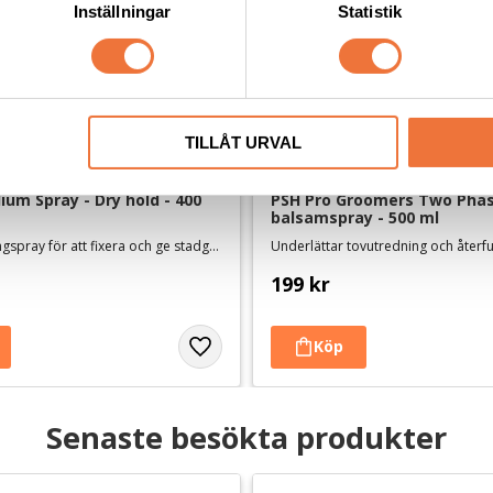
Inställningar
Statistik
TILLÅT URVAL
um Spray - Dry hold - 400 
PSH Pro Groomers Two Phas
balsamspray - 500 ml
Vegansk stylingspray för att fixera och ge stadga - torr
Underlättar tovutredning och återf
199
kr
Senaste besökta produkter