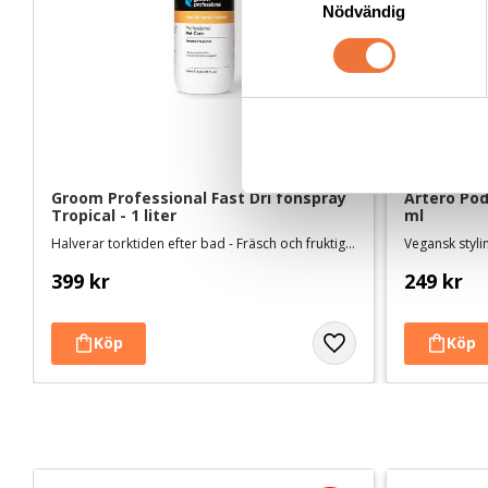
Nödvändig
a
m
t
y
c
k
e
s
Groom Professional Fast Dri fönspray 
Artero Podi
Tropical - 1 liter
ml
v
Halverar torktiden efter bad - Fräsch och fruktig doft
a
l
399
kr
249
kr