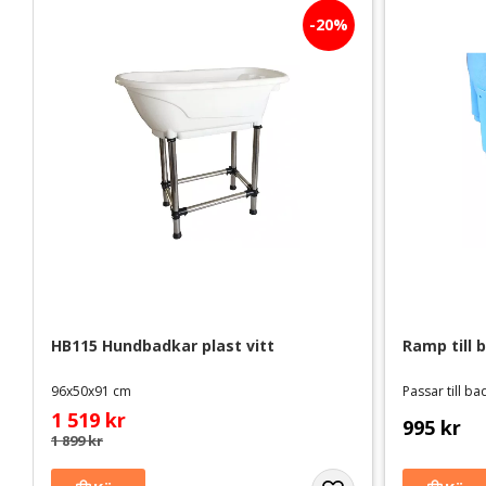
20
%
HB115 Hundbadkar plast vitt
Ramp till 
96x50x91 cm
Passar till 
1 519
kr
995
kr
1 899
kr