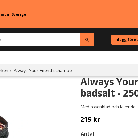
r inom Sverige
inlogg före
rken
Always Your Friend schampo
Always Your
badsalt - 25
Med rosenblad och lavendel
219
kr
Antal