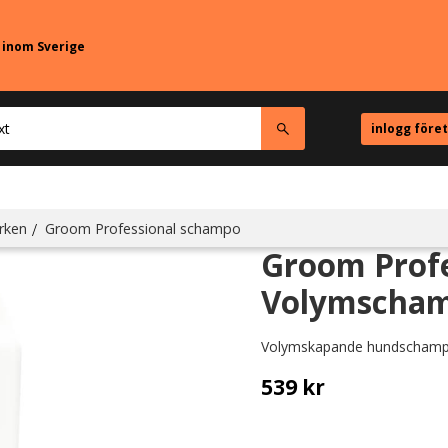
r inom Sverige
inlogg före
rken
Groom Professional schampo
Groom Profe
Volymschamp
Volymskapande hundscham
539
kr