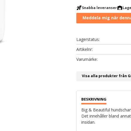
rocket_launch
warehouse
Snabba leveranser
Lage
Lagerstatus
Artikelnr
Visa alla produkter från 
Big & Beautiful hundscham
Det innehåller bland annat 
insidan.