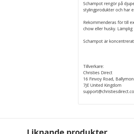
Schampot rengör på djupet
stylingprodukter och har en
Rekommenderas för till e
chow eller husky. Lämplig f
Schampot är koncentrerat
Tillverkare:
Christies Direct
16 Finvoy Road, Ballymon
7JE United Kingdom
support@christiesdirect.
Liknande produkter