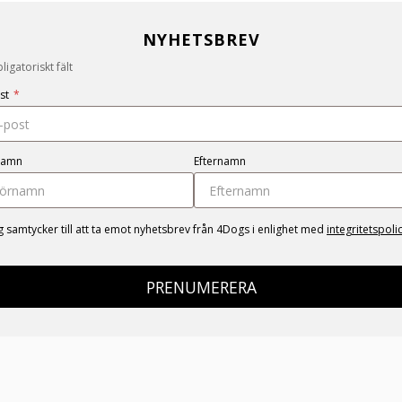
NYHETSBREV
igatoriskt fält
st
*
namn
Efternamn
g samtycker till att ta emot nyhetsbrev från 4Dogs i enlighet med
integritetspoli
PRENUMERERA