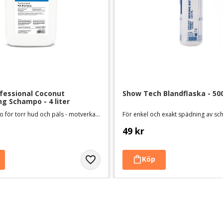
essional Coconut 
Show Tech Blandflaska - 50
ng Schampo - 4 liter
Hundschampo för torr hud och päls - motverkar mjäll
49
kr