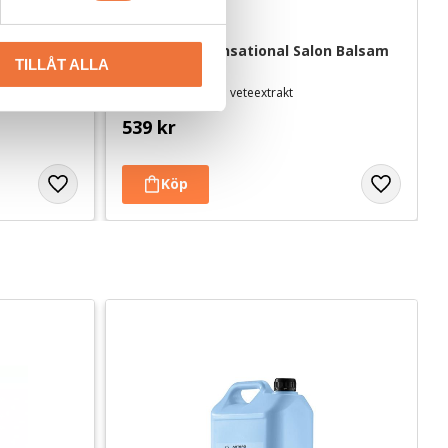
Show Tech Sensational Salon Balsam 
TILLÅT ALLA
- 5 liter
ekar
Med aloe vera och veteextrakt
539
kr