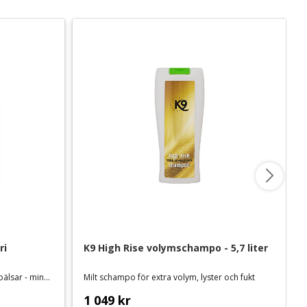
i 
K9 High Rise volymschampo - 5,7 liter
Hundschampo anpassat för tjocka pälsar - minskar torktiden
Milt schampo för extra volym, lyster och fukt
1 049
kr