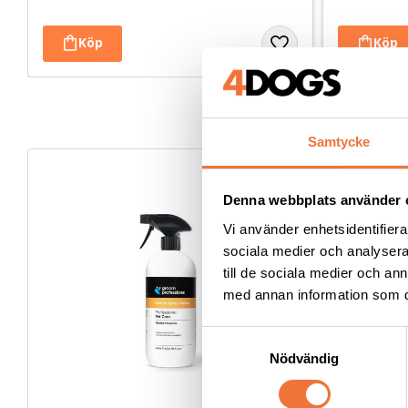
Samtycke
Denna webbplats använder 
Vi använder enhetsidentifierar
sociala medier och analysera 
till de sociala medier och a
med annan information som du 
S
Nödvändig
a
m
t