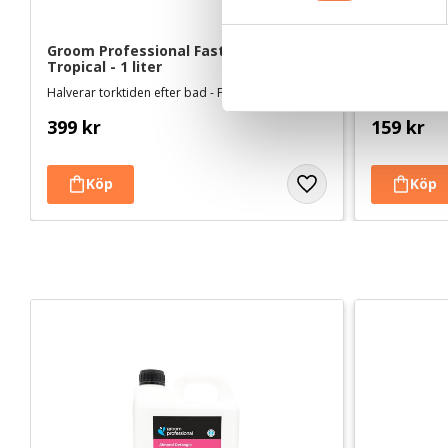
y
c
Groom Professional Fast Dri fönspray 
Groom Prof
Tropical - 1 liter
Balsam - 3
k
e
Halverar torktiden efter bad - Fräsch och fruktig doft
s
399
kr
159
kr
v
a
l