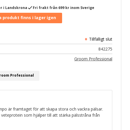
check
r i Landskrona
Fri frakt från 699 kr inom Sverige
842275
Groom Professional
Groom Professional
po är framtaget för att skapa stora och vackra pälsar.
veteprotein som hjälper till att stärka pälsstråna från