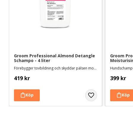
Groom Professional Almond Detangle 
Groom Prof
Schampo - 4 liter
Moisturisi
Förebygger tovbildning och skyddar pälsen mot slitage
419
kr
399
kr