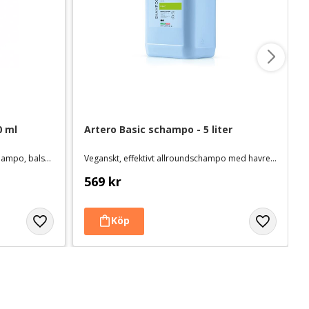
0 ml
Artero Basic schampo - 5 liter
För enkel och exakt spädning av schampo, balsam mm.
Veganskt, effektivt allroundschampo med havreextrakt
569
kr