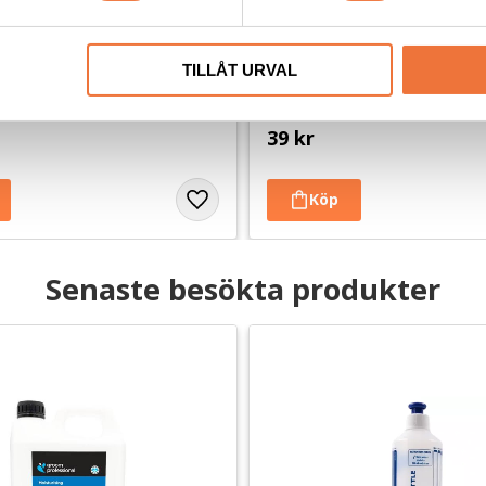
essional Coat Repair 
Vetbed stuvbitar
TILLÅT URVAL
50 ml
Balsam med mild och behaglig doft. Ger glans, liv och volym åt livlös päls
Tjocklek ca 28 mm. Finns i tre storl
39
kr
Senaste besökta produkter