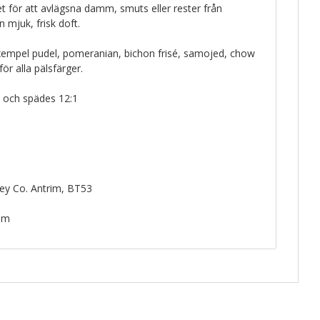
 för att avlägsna damm, smuts eller rester från
 mjuk, frisk doft.
xempel pudel, pomeranian, bichon frisé, samojed, chow
ör alla pälsfärger.
 och spädes 12:1
ey Co. Antrim, BT53
com