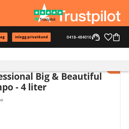
support_agent
Favorite
Kundvag
0418-484010
tag
inlogg privatkund
Lägg til
ssional Big & Beautiful
o - 4 liter
po