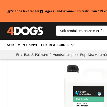
Snabba leveranser
Lager i Landskrona
Fri frakt från 699 k
rocket_launch
warehouse
check
SORTIMENT
NYHETER
REA
GUIDER
Bad & Pälsvård
Hundschampo
Populära varumä