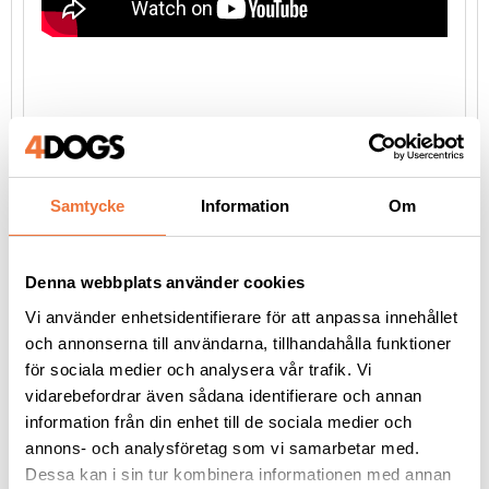
Tillverkare:
Andis
Samtycke
Information
Om
1800 Renaissance Blvd.
Sturtevant WI 53177
USA
info@andisco.com
Denna webbplats använder cookies
Vi använder enhetsidentifierare för att anpassa innehållet
och annonserna till användarna, tillhandahålla funktioner
för sociala medier och analysera vår trafik. Vi
Liknande produkter
vidarebefordrar även sådana identifierare och annan
information från din enhet till de sociala medier och
annons- och analysföretag som vi samarbetar med.
Dessa kan i sin tur kombinera informationen med annan