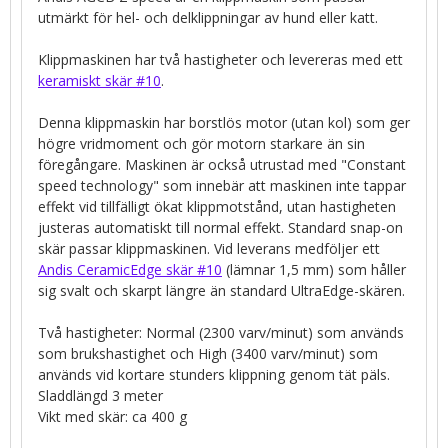
utmärkt för hel- och delklippningar av hund eller katt.
Klippmaskinen har två hastigheter och levereras med ett
keramiskt skär #10
.
Denna klippmaskin har borstlös motor (utan kol) som ger
högre vridmoment och gör motorn starkare än sin
föregångare. Maskinen är också utrustad med "Constant
speed technology" som innebär att maskinen inte tappar
effekt vid tillfälligt ökat klippmotstånd, utan hastigheten
justeras automatiskt till normal effekt. Standard snap-on
skär passar klippmaskinen. Vid leverans medföljer ett
Andis CeramicEdge skär #10
(lämnar 1,5 mm) som håller
sig svalt och skarpt längre än standard UltraEdge-skären.
Två hastigheter: Normal (2300 varv/minut) som används
som brukshastighet och High (3400 varv/minut) som
används vid kortare stunders klippning genom tät päls.
Sladdlängd 3 meter
Vikt med skär: ca 400 g