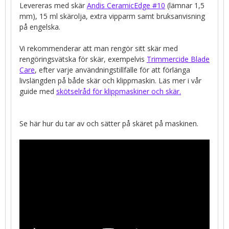
Levereras med skär
Andis CeramicEdge #10
(lämnar 1,5
mm), 15 ml skärolja, extra vipparm samt bruksanvisning
på engelska.
Vi rekommenderar att man rengör sitt skär med
rengöringsvätska för skär, exempelvis
Trimmercide Blade
Care
, efter varje användningstillfälle för att förlänga
livslängden på både skär och klippmaskin. Läs mer i vår
guide med
skötselråd för klippmaskiner och skär.
Se här hur du tar av och sätter på skäret på maskinen.