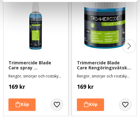
Trimmercide Blade 
Trimmercide Blade 
Care spray 
Care Rengöringsvätska 
Rengöringsvätska - 500 
- burk 500 ml
Rengör, smörjer och rostskyddar skären. Mild lukt och svensktillverkad
Rengör, smörjer och rostskyddar skären. Mild lukt och svensktillverkad
ml
169
kr
169
kr