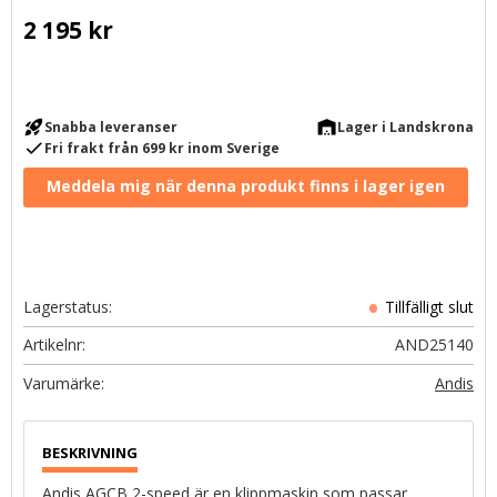
2 195
kr
rocket_launch
warehouse
Snabba leveranser
Lager i Landskrona
check
Fri frakt från 699 kr inom Sverige
Lagerstatus
Artikelnr
AND25140
Andis
Andis AGCB 2-speed är en klippmaskin som passar