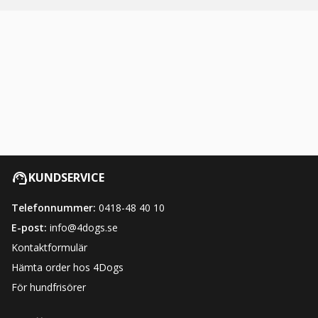
KUNDSERVICE
Telefonnummer:
0418-48 40 10
E-post:
info@4dogs.se
Kontaktformulär
Hämta order hos 4Dogs
För hundfrisörer