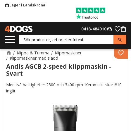
Lager i Landskrona
warehouse
Meny
Favor
0418-484010
support_agent
Kund
Klippa & Trimma
Klippmaskiner
Lägg 
Klippmaskiner med sladd
Andis AGCB 2-speed klippmaskin -
Svart
Med två hastigheter: 2300 och 3400 rpm. Keramiskt skär #10
ingår