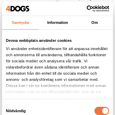
449
kr
199
kr
Samtycke
Information
Om
Denna webbplats använder cookies
Andra köpte även
Vi använder enhetsidentifierare för att anpassa innehållet
och annonserna till användarna, tillhandahålla funktioner
NYHET
för sociala medier och analysera vår trafik. Vi
vidarebefordrar även sådana identifierare och annan
information från din enhet till de sociala medier och
annons- och analysföretag som vi samarbetar med.
Dessa kan i sin tur kombinera informationen med annan
information som du har tillhandahållit eller som de har
samlat in när du har använt deras tjänster.
S
Show Tech 
Trimmercide Blade 
Nödvändig
a
Fingerkondomer large 
spray 5in1 Cucumber 