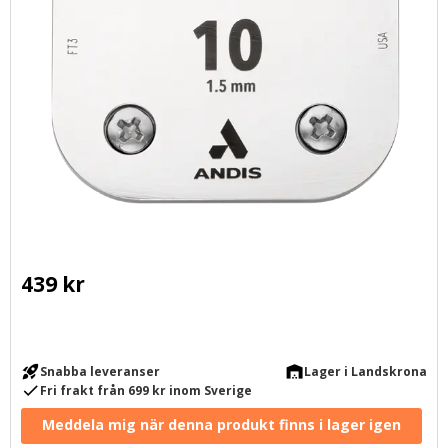
439
kr
rocket_launch
warehouse
Snabba leveranser
Lager i Landskrona
check
Fri frakt från 699 kr inom Sverige