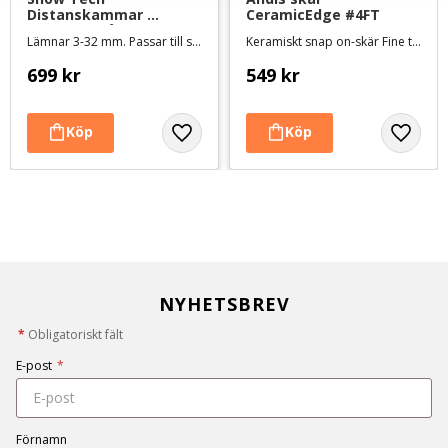
Distanskammar 
CeramicEdge #4FT
rostfritt stål 9-pack - 
Lämnar 3-32 mm. Passar till standard snap on-skär #30, #15 och #10
Keramiskt snap on-skär Fine tooth - Lämnar 9,5 mm
snap-on
699
kr
549
kr
NYHETSBREV
*
Obligatoriskt fält
E-post
*
Förnamn