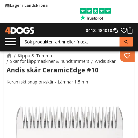
Lager i Landskrona
warehouse
Meny
Favor
0418-484010
support_agent
Kund
Klippa & Trimma
Lägg 
Skär för klippmaskiner & hundtrimmers
Andis skär
Andis skär CeramicEdge #10
Keramiskt snap on-skär - Lämnar 1,5 mm