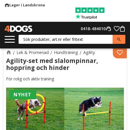
Lager i Landskrona
warehouse
Meny
Favor
0418-484010
support_agent
Kund
Lek & Promenad
Hundträning
Agility
Lägg 
Agility-set med slalompinnar,
hoppring och hinder
För rolig och aktiv träning
NYHET