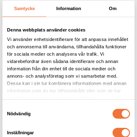
Samtycke
Information
Om
Andra köpte även
Denna webbplats använder cookies
Vi använder enhetsidentifierare för att anpassa innehållet
och annonserna till användarna, tillhandahålla funktioner
för sociala medier och analysera vår trafik. Vi
vidarebefordrar även sådana identifierare och annan
information från din enhet till de sociala medier och
annons- och analysföretag som vi samarbetar med.
Dessa kan i sin tur kombinera informationen med annan
information som du har tillhandahållit eller som de har
Trixie Tandkräm för 
Andis Karda, roterande 
hund, köttsmak
och fjädrande piggar
samlat in när du har använt deras tjänster.
100 g
Karda med 13 roterande, fjädrande piggar
S
Nödvändig
a
39
kr
149
kr
m
t
Inställningar
y