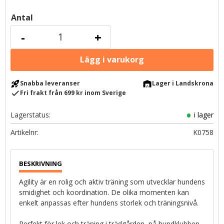
Antal
-
+
rocket_launch
warehouse
Snabba leveranser
Lager i Landskrona
check
Fri frakt från 699 kr inom Sverige
Lagerstatus
i lager
Artikelnr
K0758
Agility är en rolig och aktiv träning som utvecklar hundens
smidighet och koordination. De olika momenten kan
enkelt anpassas efter hundens storlek och träningsnivå.
Perfekt för lek och träning i trädgården, på hundklubben