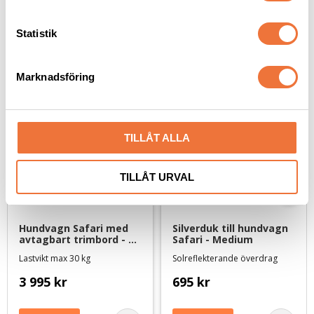
c
k
Statistik
Senaste besökta produkter
e
s
Marknadsföring
NYHET
NYHET
v
a
l
TILLÅT ALLA
TILLÅT URVAL
Hundvagn Safari med 
Silverduk till hundvagn 
avtagbart trimbord - 
Safari - Medium
olivgrön/svart - Medium
Lastvikt max 30 kg
Solreflekterande överdrag
3 995
kr
695
kr