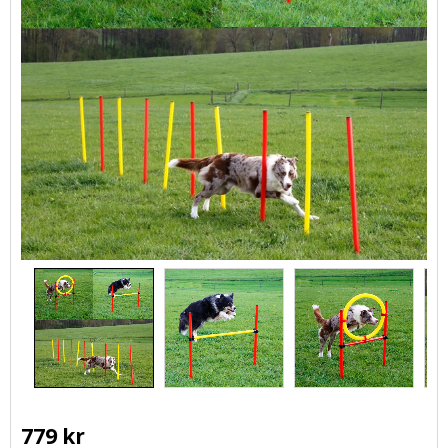
779
kr