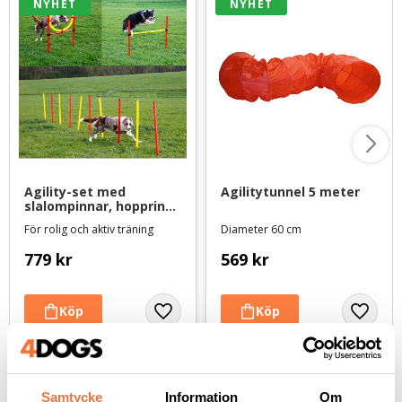
NYHET
NYHET
Agility-set med 
Agilitytunnel 5 meter
slalompinnar, hoppring 
och hinder
För rolig och aktiv träning
Diameter 60 cm
779
kr
569
kr
Andra köpte även
Samtycke
Information
Om