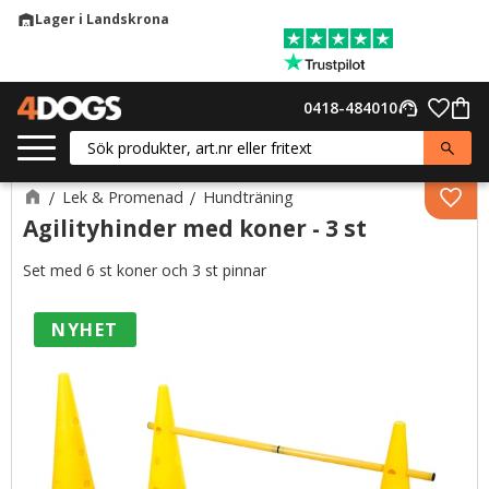
Lager i Landskrona
warehouse
Meny
Favor
0418-484010
support_agent
Kund
Lek & Promenad
Hundträning
Lägg 
Agilityhinder med koner - 3 st
Set med 6 st koner och 3 st pinnar
NYHET