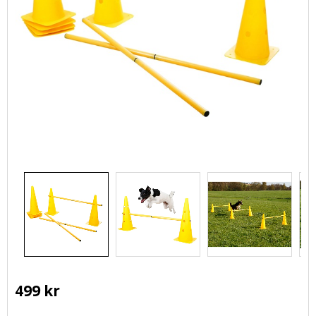
499
kr