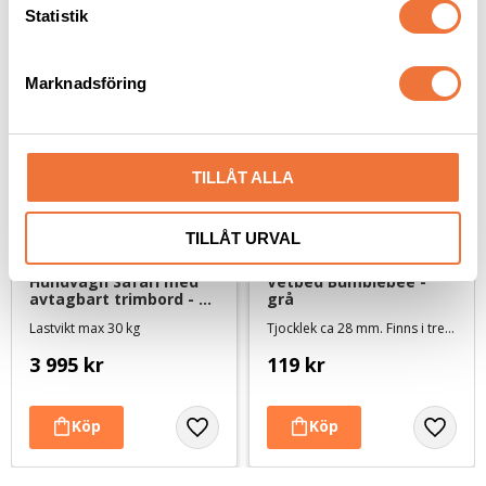
Senaste besökta produkter
k
Statistik
e
NYHET
s
Marknadsföring
v
a
l
TILLÅT ALLA
TILLÅT URVAL
Hundvagn Safari med 
Vetbed Bumblebee - 
avtagbart trimbord - 
grå
olivgrön/svart - Medium
Lastvikt max 30 kg
Tjocklek ca 28 mm. Finns i tre storlekar
3 995
kr
119
kr