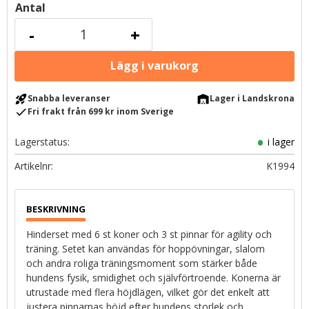
Antal
-
+
rocket_launch
warehouse
Snabba leveranser
Lager i Landskrona
check
Fri frakt från 699 kr inom Sverige
Lagerstatus
i lager
Artikelnr
K1994
Hinderset med 6 st koner och 3 st pinnar för agility och
träning. Setet kan användas för hoppövningar, slalom
och andra roliga träningsmoment som stärker både
hundens fysik, smidighet och självförtroende. Konerna är
utrustade med flera höjdlägen, vilket gör det enkelt att
justera pinnarnas höjd efter hundens storlek och