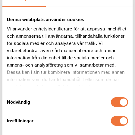
NYHET
NYHET
Denna webbplats använder cookies
Vi använder enhetsidentifierare för att anpassa innehållet
och annonserna till användarna, tillhandahålla funktioner
för sociala medier och analysera vår trafik. Vi
vidarebefordrar även sådana identifierare och annan
information från din enhet till de sociala medier och
annons- och analysföretag som vi samarbetar med.
Nose Work Pairing Pod 
Nose Work 
Dessa kan i sin tur kombinera informationen med annan
- 3-pack
Plastbehållare S, 3-pack
information som du har tillhandahållit eller som de har
3-pack doftbehållare med avsats för belöningsgodis
Diameter 3 cm
samlat in när du har använt deras tjänster.
399
kr
59
kr
S
Nödvändig
a
m
t
Inställningar
y
c