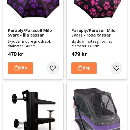
Paraply/Parasoll Milo 
Paraply/Parasoll Milo 
Svart - lila tassar
Svart - rosa tassar
Skyddar mot regn och sol,
Skyddar mot regn och sol,
diameter 140 cm
diameter 140 cm
479
kr
479
kr
Lägg till i favoriter
Lägg til