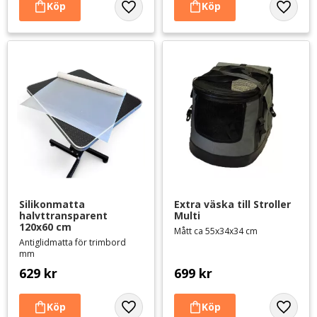
Lägg till i favoriter
Lägg til
Silikonmatta 
Extra väska till Stroller 
halvttransparent 
Multi
120x60 cm
Mått ca 55x34x34 cm
Antiglidmatta för trimbord
mm
629
kr
699
kr
Lägg till i favoriter
Lägg til