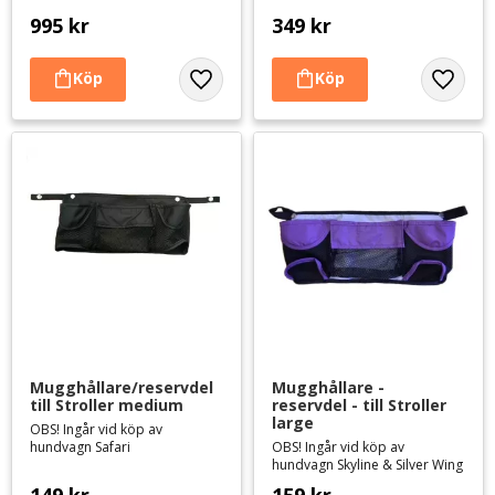
995
kr
349
kr
Lägg till i favoriter
Lägg til
Mugghållare/reservdel 
Mugghållare - 
till Stroller medium
reservdel - till Stroller 
large
OBS! Ingår vid köp av
hundvagn Safari
OBS! Ingår vid köp av
hundvagn Skyline & Silver Wing
149
kr
159
kr