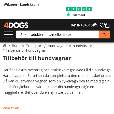
Lager i Landskrona
warehouse
Meny
Favor
0418-484010
support_agent
Kund
Burar & Transport
Hundvagnar & hundväskor
Tillbehör till hundvagnar
Tillbehör till hundvagnar
Här finns extra överdrag och praktiska regnskydd till din hundvagn.
Har du vagnen Safari kan du komplettera den med en cykelhållare.
Då kan du använda vagnen som en cykelvagn och ta med dig din
hund på cykelturen. När du köper din hundvagn ingår en
mugghållare. Behöver du en ny hittar du den här.
Visa mer