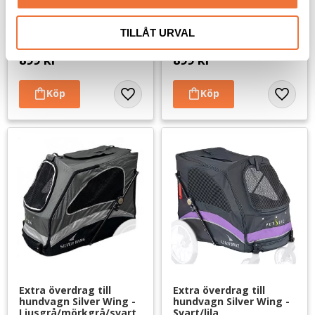
Extra överdrag till 
Extra överdrag till 
hundvagn Safari 
hundvagn Safari 
medium - Orange/svart
medium - Rosa/svart
TILLÅT URVAL
Reservdel
Reservdel
899
kr
899
kr
Lägg till i favoriter
Lägg til
Extra överdrag till 
Extra överdrag till 
hundvagn Silver Wing - 
hundvagn Silver Wing - 
Ljusgrå/mörkgrå/svart
Svart/lila