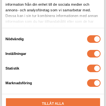
information från din enhet till de sociala medier och
Extra överdrag till 
Extra överdrag till 
hundvagn Safari 
hundvagn Safari 
annons- och analysföretag som vi samarbetar med.
medium - 
medium - 
Dessa kan i sin tur kombinera informationen med annan
Ljusgrå/mörkgrå/svart
Olivgrön/svart
information som du har tillhandahållit eller som de har
Reservdel
Reservdel
samlat in när du har använt deras tjänster.
899
kr
899
kr
S
Nödvändig
a
Lägg till i favoriter
Lägg til
m
t
Inställningar
y
c
k
Statistik
e
s
Marknadsföring
v
a
l
TILLÅT ALLA