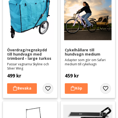
Överdrag/regnskydd 
Cykelhållare till 
till hundvagn med 
hundvagn medium
trimbord - large turkos
Adapter som gör om Safari
Passar vagnarna Skyline och
medium till cykelvagn
Silver Wing
499
kr
459
kr
Lägg till i favoriter
Lägg til