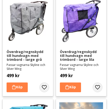
Överdrag/regnskydd 
Överdrag/regnskydd 
till hundvagn med 
till hundvagn med 
trimbord - large grå
trimbord - large lila
Passar vagnarna Skyline och
Passar vagnarna Skyline och
Silver Wing
Silver Wing
499
kr
499
kr
Lägg till i favoriter
Lägg til