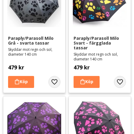
Paraply/Parasoll Milo 
Paraply/Parasoll Milo 
Grå - svarta tassar
Svart - färgglada 
tassar
Skyddar mot regn och sol,
diameter 140 cm
Skyddar mot regn och sol,
diameter 140 cm
479
kr
479
kr
Lägg till i favoriter
Lägg til