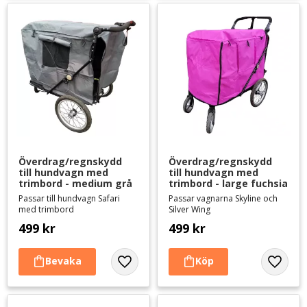
Överdrag/regnskydd 
Överdrag/regnskydd 
till hundvagn med 
till hundvagn med 
trimbord - medium grå
trimbord - large fuchsia
Passar till hundvagn Safari
Passar vagnarna Skyline och
med trimbord
Silver Wing
499
kr
499
kr
Lägg till i favoriter
Lägg til