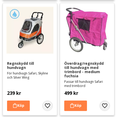
Regnskydd till 
Överdrag/regnskydd 
hundvagn
till hundvagn med 
trimbord - medium 
För hundvagn Safari, Skyline
fuchsia
och Silver Wing
Passar till hundvagn Safari
med trimbord
239
kr
499
kr
Lägg till i favoriter
Lägg til