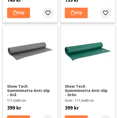
Lägg till i favoriter
Lägg til
Show Tech 
Show Tech 
Gummimatta Anti-slip 
Gummimatta Anti-slip 
- Grå
- Grön
111,5x60 cm
Grön - 111,5x60 cm
399
kr
399
kr