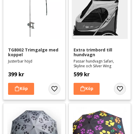
TG8002 Trimgalge med 
Extra trimbord till 
koppel
hundvagn
Justerbar höjd
Passar hundvagn Safari,
Skyline och Silver Wing
399
kr
599
kr
Lägg till i favoriter
Lägg til