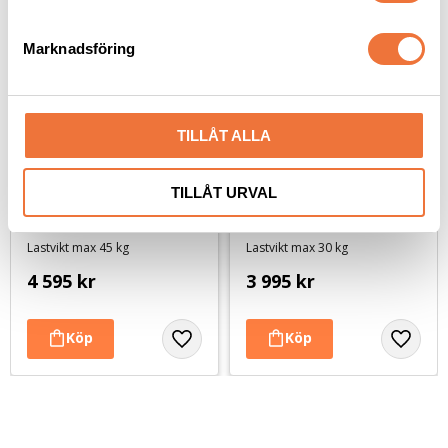
e
s
Marknadsföring
v
a
l
TILLÅT ALLA
TILLÅT URVAL
Hundvagn Skyline med 
Hundvagn Safari med 
trimbord - svart/turkos 
avtagbart trimbord - 
- Large
svart/lila - Medium
Lastvikt max 45 kg
Lastvikt max 30 kg
4 595
kr
3 995
kr