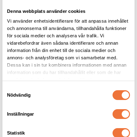
Denna webbplats använder cookies
Vi använder enhetsidentifierare för att anpassa innehållet
och annonserna till användarna, tillhandahålla funktioner
för sociala medier och analysera vår trafik. Vi
vidarebefordrar även sådana identifierare och annan
information från din enhet till de sociala medier och
Dogman bajspåsar 
4Dogs Groomingväska 
annons- och analysföretag som vi samarbetar med.
med knythandtag 50-
- Orange
Dessa kan i sin tur kombinera informationen med annan
pack - Lila
22,5 x 28 cm
ca 25x19x23 cm
information som du har tillhandahållit eller som de har
29
kr
239
kr
samlat in när du har använt deras tjänster.
S
Nödvändig
a
m
t
Inställningar
y
Senaste besökta produkter
c
k
Statistik