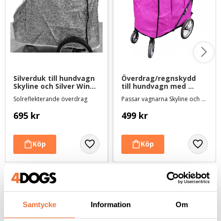
Silverduk till hundvagn 
Överdrag/regnskydd 
Skyline och Silver Wing 
till hundvagn med 
- Large
trimbord - large fuchsia
Solreflekterande överdrag
Passar vagnarna Skyline och Silver Wing
695
kr
499
kr
Andra köpte även
Samtycke
Information
Om