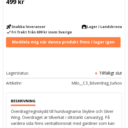
499
kr
rocket_launch
warehouse
Snabba leveranser
Lager i Landskrona
check
Fri frakt från 699 kr inom Sverige
Lagerstatus
Artikelnr
Milo__C3_B6verdrag_turkos
Överdrag/regnskydd till hundvagnarna Skyline och Silver
Wing. Överdraget är tillverkat i slitstarkt canvastyg. På
vardera sida finns ventialtionsnät med gardiner som kan