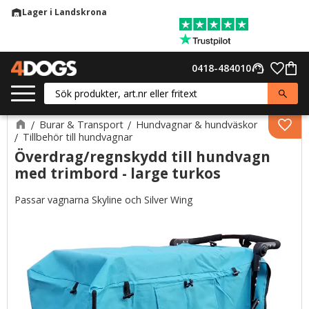
Lager i Landskrona
warehouse
Meny
Favor
0418-484010
support_agent
Kund
Burar & Transport
Hundvagnar & hundväskor
Lägg 
Tillbehör till hundvagnar
Överdrag/regnskydd till hundvagn
med trimbord - large turkos
Passar vagnarna Skyline och Silver Wing