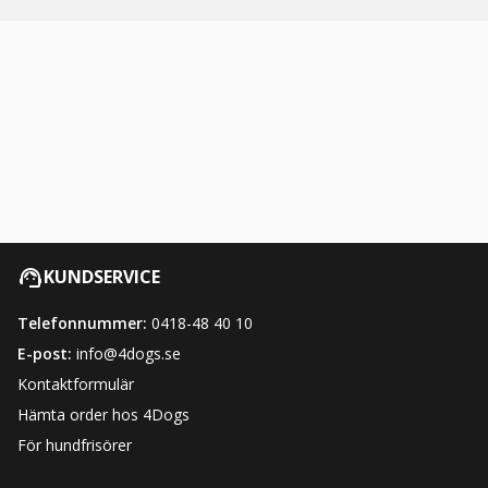
KUNDSERVICE
Telefonnummer:
0418-48 40 10
E-post:
info@4dogs.se
Kontaktformulär
Hämta order hos 4Dogs
För hundfrisörer