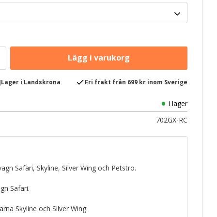
e
check
Lager i Landskrona
Fri frakt från 699 kr inom Sverige
i lager
702GX-RC
dvagn Safari, Skyline, Silver Wing och Petstro.
gn Safari.
arna Skyline och Silver Wing.