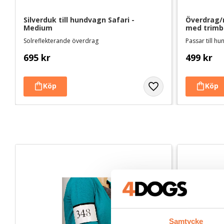
Silverduk till hundvagn Safari - 
Överdrag/r
Medium
med trimb
Solreflekterande överdrag
Passar till h
695
kr
499
kr
Samtycke