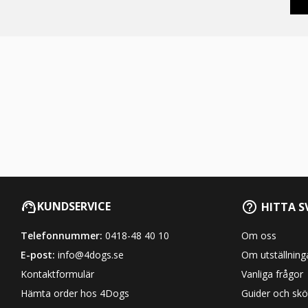
KUNDSERVICE
HITTA S
Telefonnummer:
0418-48 40 10
Om oss
E-post:
info@4dogs.se
Om utställning
Kontaktformulär
Vanliga frågor
Hämta order hos 4Dogs
Guider och skö