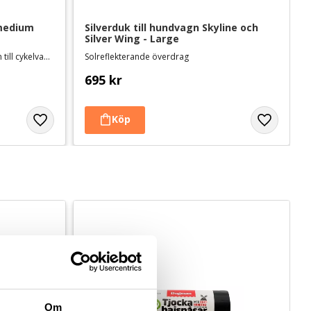
 medium
Silverduk till hundvagn Skyline och 
Silver Wing - Large
Adapter som gör om Safari medium till cykelvagn
Solreflekterande överdrag
695
kr
Om