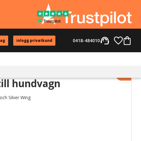
support_agent
Favorite
Kundvag
0418-484010
tag
inlogg privatkund
Lägg til
ill hundvagn
och Silver Wing