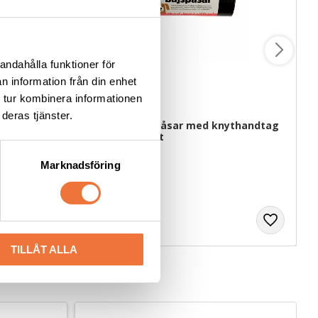
andahålla funktioner för
n information från din enhet
 tur kombinera informationen
deras tjänster.
ngerpads 
Dogman bajspåsar med knythandtag 
50-pack - Svart
22,5 x 28 cm
Marknadsföring
29
kr
TILLÅT ALLA