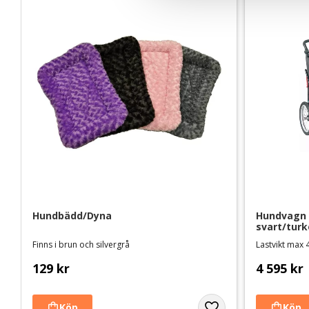
a
l
Hundbädd/Dyna
Hundvagn S
svart/turk
Finns i brun och silvergrå
Lastvikt max 
129
kr
4 595
kr