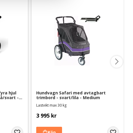
ra hjul 
Hundvagn Safari med avtagbart 
/svart - 
trimbord - svart/lila - Medium
Lastvikt max 30 kg
3 995
kr