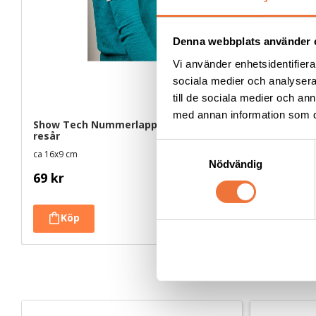
Denna webbplats använder 
Vi använder enhetsidentifierar
sociala medier och analysera 
till de sociala medier och a
med annan information som du 
Show Tech Nummerlappshållare med 
Vetbed stu
resår
S
ca 16x9 cm
Tjocklek ca 28
Nödvändig
a
69
kr
39
kr
m
t
y
c
k
e
s
v