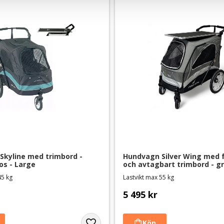
kyline med trimbord - 
Hundvagn Silver Wing med fy
os - Large
och avtagbart trimbord - grå
Large
45 kg
Lastvikt max 55 kg
5 495
kr