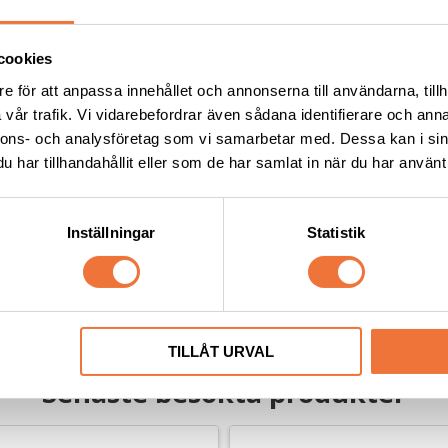
cookies
e för att anpassa innehållet och annonserna till användarna, tillh
vår trafik. Vi vidarebefordrar även sådana identifierare och anna
nnons- och analysföretag som vi samarbetar med. Dessa kan i sin
har tillhandahållit eller som de har samlat in när du har använt 
vbitar
Artero Dips Dental wipes fi
för tandrengöring
 mm. Finns i tre storlekar
Fingervåtservett i 50-pack
Inställningar
Statistik
89
kr
TILLÅT URVAL
Senaste besökta produkter