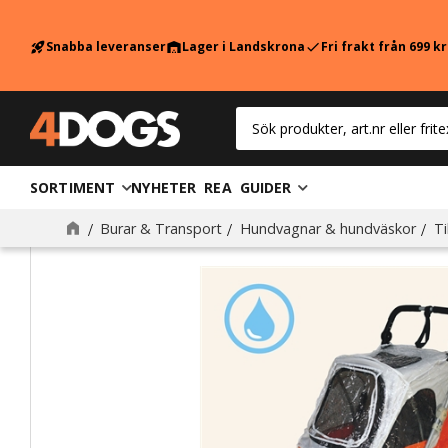
Snabba leveranser
Lager i Landskrona
Fri frakt från 699 k
rocket_launch
warehouse
check
SORTIMENT
NYHETER
REA
GUIDER
Burar & Transport
Hundvagnar & hundväskor
Ti