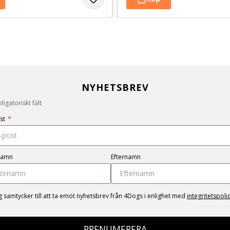
NYHETSBREV
igatoriskt fält
st
*
namn
Efternamn
g samtycker till att ta emot nyhetsbrev från 4Dogs i enlighet med
integritetspoli
PRENUMERERA