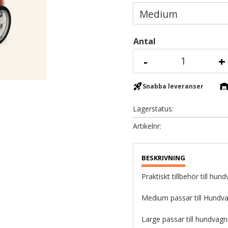
Antal
-
+
rocket_launch
warehous
Snabba leveranser
Lagerstatus
Artikelnr
Praktiskt tillbehör till hun
Medium passar till Hundva
Large passar till hundvagn