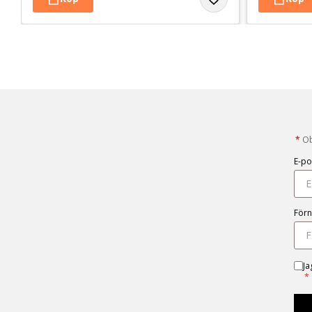
*
Obl
E-po
För
Ja
*