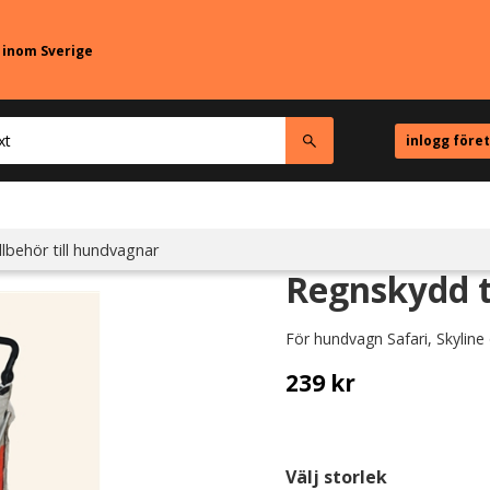
r inom Sverige
inlogg före
llbehör till hundvagnar
Regnskydd t
För hundvagn Safari, Skyline 
239
kr
Välj storlek