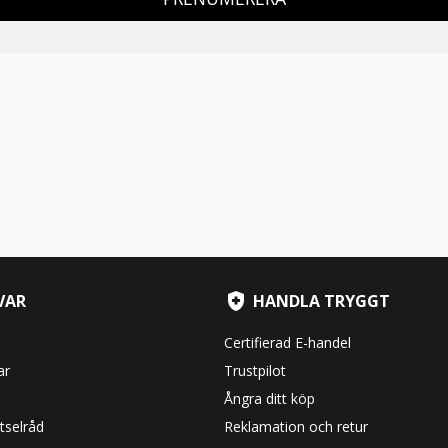
VAR
HANDLA TRYGGT
Certifierad E-handel
ar
Trustpilot
Ångra ditt köp
tselråd
Reklamation och retur