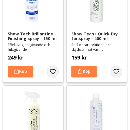
Show Tech Brillantine 
Show Tech+ Quick Dry 
Finishing spray - 150 ml
fönspray - 400 ml
Effektivt glansgivande och
Reducerar torktiden och
fuktgivande
skyddar mot värme
249
kr
159
kr
Lägg till i favoriter
Lägg til