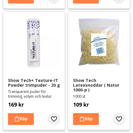
Lägg till i favoriter
Lägg til
Show Tech+ Texture-IT 
Show Tech 
Powder trimpuder - 20 g
Latexsnoddar ( Natur 
1000-p )
Transparent puder för
trimning, volym och textur
1000 st
169
kr
109
kr
Lägg till i favoriter
Lägg til