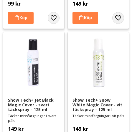
99
kr
149
kr
Lägg till i favoriter
Lägg til
Show Tech+ Jet Black 
Show Tech+ Snow 
Magic Cover - svart 
White Magic Cover - vit 
täckspray - 125 ml
täckspray - 125 ml
Täcker missfärgningar i svart
Täcker missfärgningar i vit päls
päls
149
kr
149
kr