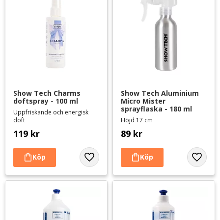
Show Tech Charms 
Show Tech Aluminium 
doftspray - 100 ml
Micro Mister 
sprayflaska - 180 ml
Uppfriskande och energisk
doft
Höjd 17 cm
119
kr
89
kr
Lägg till i favoriter
Lägg til