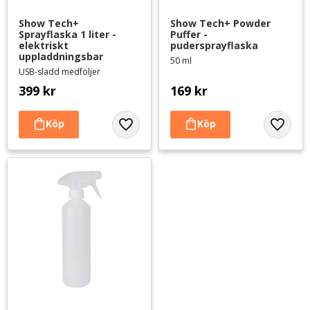
Show Tech+ 
Show Tech+ Powder 
Sprayflaska 1 liter - 
Puffer - 
elektriskt 
pudersprayflaska
uppladdningsbar
50 ml
USB-sladd medföljer
399
kr
169
kr
Lägg till i favoriter
Lägg til