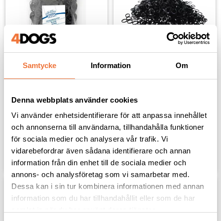
Samtycke
Information
Om
Show Tech 
Show Tech 
Latexsnoddar Svart 
Latexsnoddar Svart 
large - För pälspapper, 
medium - Top knot 
Denna webbplats använder cookies
top knots mm
bands
1000 st
1000 st
Vi använder enhetsidentifierare för att anpassa innehållet
119
kr
109
kr
och annonserna till användarna, tillhandahålla funktioner
för sociala medier och analysera vår trafik. Vi
vidarebefordrar även sådana identifierare och annan
Lägg till i favoriter
Lägg til
information från din enhet till de sociala medier och
annons- och analysföretag som vi samarbetar med.
Dessa kan i sin tur kombinera informationen med annan
information som du har tillhandahållit eller som de har
samlat in när du har använt deras tjänster.