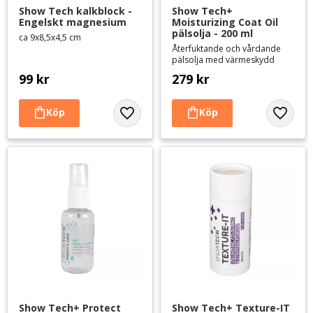
Show Tech kalkblock - 
Show Tech+ 
Engelskt magnesium
Moisturizing Coat Oil 
pälsolja - 200 ml
ca 9x8,5x4,5 cm
Återfuktande och vårdande
pälsolja med värmeskydd
99
kr
279
kr
Lägg till i favoriter
Lägg til
Show Tech+ Protect 
Show Tech+ Texture-IT 