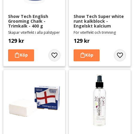
Show Tech English 
Show Tech Super white 
Grooming Chalk - 
runt kalkblock - 
Trimkalk - 400 g
Engelskt kalcium
Skapar viteffekt i alla pälstyper
För viteffekt och trimning
129
kr
129
kr
Lägg till i favoriter
Lägg til