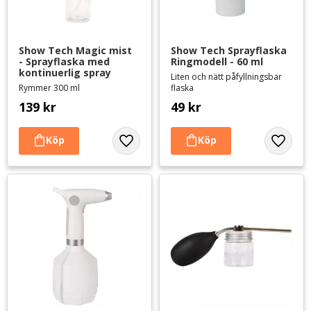
Show Tech Magic mist 
Show Tech Sprayflaska 
- Sprayflaska med 
Ringmodell - 60 ml
kontinuerlig spray
Liten och nätt påfyllningsbar
Rymmer 300 ml
flaska
139
kr
49
kr
Lägg till i favoriter
Lägg til