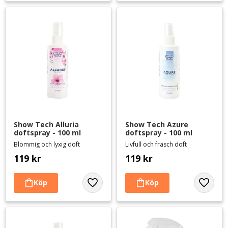
Show Tech Alluria 
Show Tech Azure 
doftspray - 100 ml
doftspray - 100 ml
Blommig och lyxig doft
Livfull och fräsch doft
119
kr
119
kr
Lägg till i favoriter
Lägg til