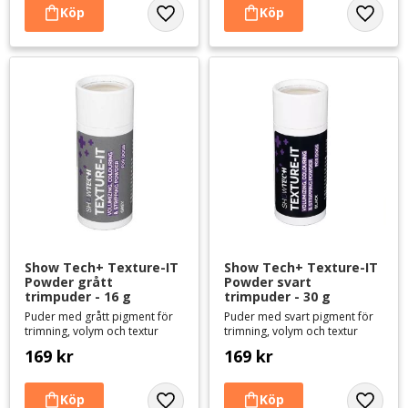
Lägg till i favoriter
Lägg til
Show Tech+ Texture-IT 
Show Tech+ Texture-IT 
Powder grått 
Powder svart 
trimpuder - 16 g
trimpuder - 30 g
Puder med grått pigment för
Puder med svart pigment för
trimning, volym och textur
trimning, volym och textur
169
kr
169
kr