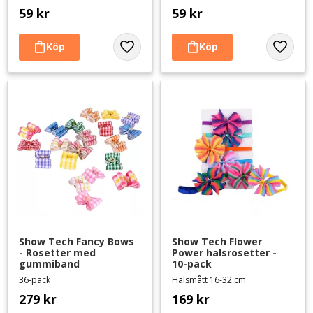
59
kr
59
kr
Lägg till i favoriter
Lägg til
Show Tech Fancy Bows 
Show Tech Flower 
- Rosetter med 
Power halsrosetter - 
gummiband
10-pack
36-pack
Halsmått 16-32 cm
279
kr
169
kr