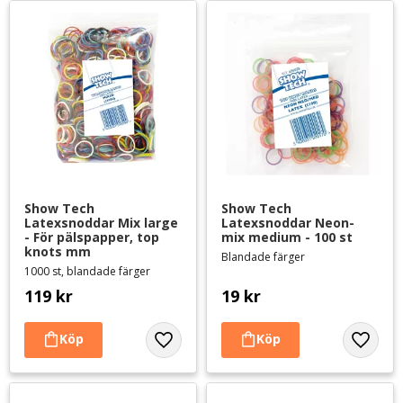
Show Tech 
Show Tech 
Latexsnoddar Mix large 
Latexsnoddar Neon-
- För pälspapper, top 
mix medium - 100 st
knots mm
Blandade färger
1000 st, blandade färger
119
kr
19
kr
Lägg till i favoriter
Lägg til