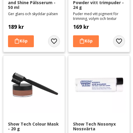
and Shine Pälsserum - 
Powder vitt trimpuder - 
50 ml
24 g
Ger glans och skyddar pälsen
Puder med vitt pigment för
trimning, volym och textur
189
kr
169
kr
Lägg till i favoriter
Lägg til
Show Tech Colour Mask 
Show Tech Nosonyx 
- 20 g
Nossvärta