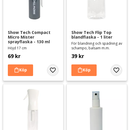
Show Tech Compact 
Show Tech Flip Top 
Micro Mister 
blandflaska - 1 liter
sprayflaska - 130 ml
För blandning och spädning av
Höjd 17 cm
schampo, balsam m.m.
69
kr
39
kr
Lägg till i favoriter
Lägg til