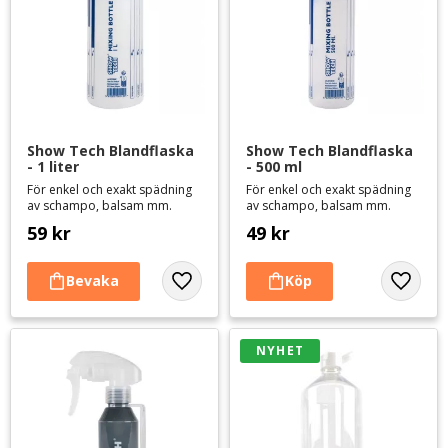
Show Tech Blandflaska 
Show Tech Blandflaska 
- 1 liter
- 500 ml
För enkel och exakt spädning
För enkel och exakt spädning
av schampo, balsam mm.
av schampo, balsam mm.
59
kr
49
kr
Lägg till i favoriter
Lägg til
NYHET