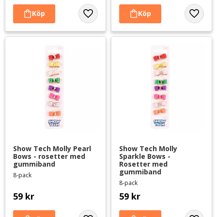
Lägg till i favoriter
Lägg til
Show Tech Molly Pearl 
Show Tech Molly 
Bows - rosetter med 
Sparkle Bows - 
gummiband
Rosetter med 
gummiband
8-pack
8-pack
59
kr
59
kr