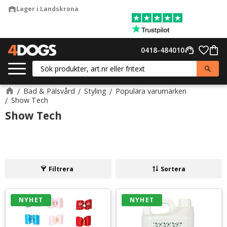
Fri frakt från 699 kr inom Sverige
check
Meny
Favor
0418-484010
support_agent
Kund
Bad & Pälsvård
Styling
Populära varumärken
Show Tech
Show Tech
Filtrera
Sortera
NYHET
NYHET