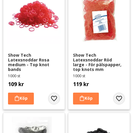
Show Tech 
Show Tech 
Latexsnoddar Rosa 
Latexsnoddar Röd 
medium - Top knot 
large - För pälspapper, 
bands
top knots mm
1000 st
1000 st
109
kr
119
kr
Lägg till i favoriter
Lägg til