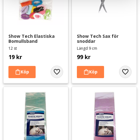
Show Tech Elastiska 
Show Tech Sax för 
Bomullsband
snoddar
12 st
Längd 9 cm
19
kr
99
kr
Lägg till i favoriter
Lägg til