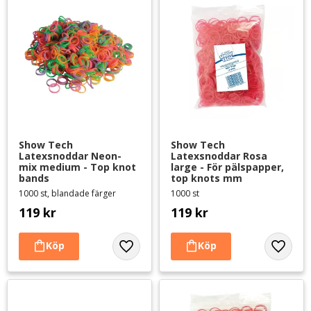
Show Tech 
Show Tech 
Latexsnoddar Neon-
Latexsnoddar Rosa 
mix medium - Top knot 
large - För pälspapper, 
bands
top knots mm
1000 st, blandade färger
1000 st
119
kr
119
kr
Lägg till i favoriter
Lägg til