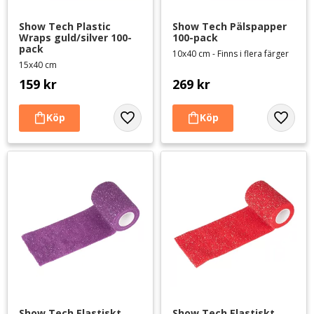
Show Tech Plastic 
Show Tech Pälspapper 
Wraps guld/silver 100-
100-pack
pack
10x40 cm - Finns i flera färger
15x40 cm
159
kr
269
kr
Lägg till i favoriter
Lägg til
Show Tech Elastiskt 
Show Tech Elastiskt 