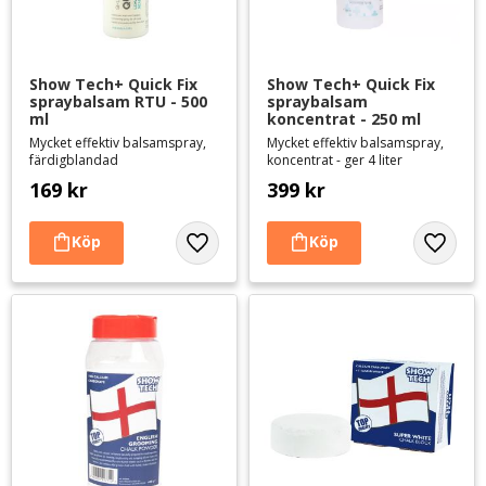
Show Tech+ Quick Fix 
Show Tech+ Quick Fix 
spraybalsam RTU - 500 
spraybalsam 
ml
koncentrat - 250 ml
Mycket effektiv balsamspray,
Mycket effektiv balsamspray,
färdigblandad
koncentrat - ger 4 liter
169
kr
399
kr
Lägg till i favoriter
Lägg til