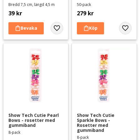
Bredd 7,5 cm, längd 4,5 m
50-pack
39
kr
279
kr
Lägg till i favoriter
Lägg til
Show Tech Cutie Pearl 
Show Tech Cutie 
Bows - rosetter med 
Sparkle Bows - 
gummiband
Rosetter med 
gummiband
8-pack
8-pack