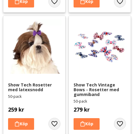
Lägg till i favoriter
Lägg til
Show Tech Rosetter 
Show Tech Vintage 
med latexsnodd
Bows - Rosetter med 
gummiband
50-pack
50-pack
259
kr
279
kr
Lägg till i favoriter
Lägg til