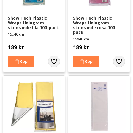
Show Tech Plastic 
Show Tech Plastic 
Wraps Hologram 
Wraps Hologram 
skimrande blå 100-pack
skimrande rosa 100-
pack
15x40 cm
15x40 cm
189
kr
189
kr
Lägg till i favoriter
Lägg til