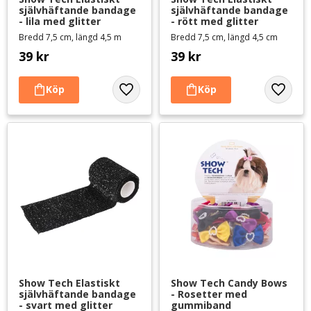
självhäftande bandage 
självhäftande bandage 
- lila med glitter
- rött med glitter
Bredd 7,5 cm, längd 4,5 m
Bredd 7,5 cm, längd 4,5 cm
39
kr
39
kr
Lägg till i favoriter
Lägg til
Show Tech Elastiskt 
Show Tech Candy Bows 
självhäftande bandage 
- Rosetter med 
- svart med glitter
gummiband