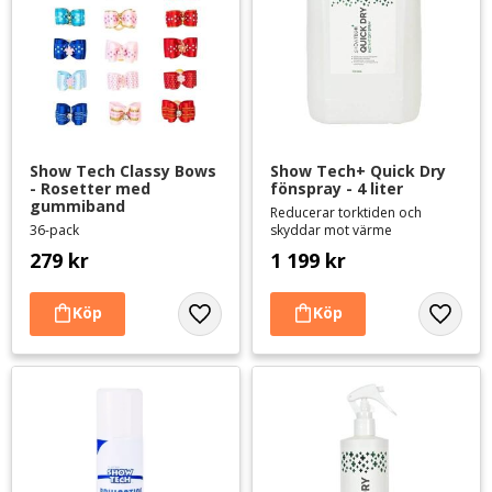
Show Tech Classy Bows 
Show Tech+ Quick Dry 
- Rosetter med 
fönspray - 4 liter
gummiband
Reducerar torktiden och
36-pack
skyddar mot värme
279
kr
1 199
kr
Lägg till i favoriter
Lägg til