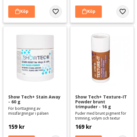
Lägg till i favoriter
Lägg til
Show Tech+ Stain Away 
Show Tech+ Texture-IT 
- 60 g
Powder brunt 
trimpuder - 16 g
För borttagning av
missfärgningar i pälsen
Puder med brunt pigment för
trimning, volym och textur
159
kr
169
kr