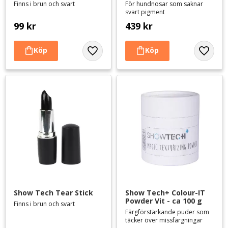
Finns i brun och svart
För hundnosar som saknar
svart pigment
99
kr
439
kr
Lägg till i favoriter
Lägg til
Show Tech Tear Stick
Show Tech+ Colour-IT 
Powder Vit - ca 100 g
Finns i brun och svart
Färgförstärkande puder som
täcker över missfärgningar