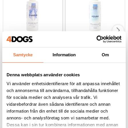
Show Tech Charms 
Show Tech Azure 
doftspray - 100 ml
doftspray - 100 ml
Samtycke
Information
Om
Uppfriskande och energisk doft
Livfull och fräsch doft
119
kr
119
kr
Denna webbplats använder cookies
Vi använder enhetsidentifierare för att anpassa innehållet
och annonserna till användarna, tillhandahålla funktioner
för sociala medier och analysera vår trafik. Vi
vidarebefordrar även sådana identifierare och annan
Andra köpte även
information från din enhet till de sociala medier och
annons- och analysföretag som vi samarbetar med.
Dessa kan i sin tur kombinera informationen med annan