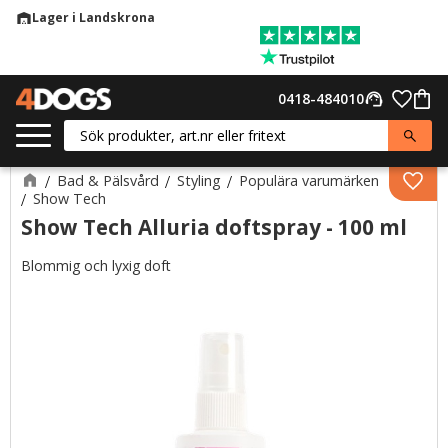
Lager i Landskrona
warehouse
Meny
Favor
0418-484010
support_agent
Kund
Bad & Pälsvård
Styling
Populära varumärken
Lägg 
Show Tech
Show Tech Alluria doftspray - 100 ml
Blommig och lyxig doft