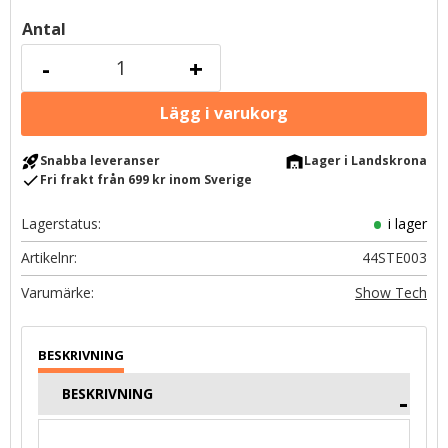
Antal
-
+
rocket_launch
warehouse
Snabba leveranser
Lager i Landskrona
check
Fri frakt från 699 kr inom Sverige
Lagerstatus
i lager
Artikelnr
44STE003
Show Tech
BESKRIVNING