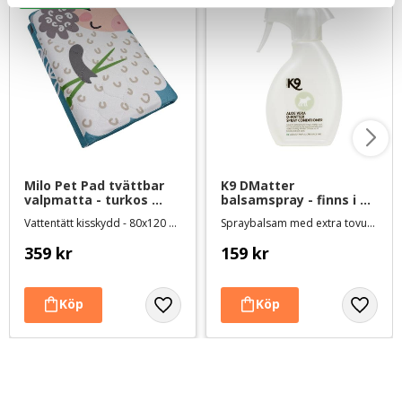
Milo Pet Pad tvättbar 
K9 DMatter 
valpmatta - turkos 
balsamspray - finns i 
med lamm
tre storlekar
Vattentätt kisskydd - 80x120 cm
Spraybalsam med extra tovutredningseffekt
359
kr
159
kr