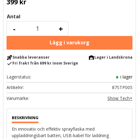
399
kr
Antal
-
+
rocket_launch
warehouse
Snabba leveranser
Lager i Landskrona
check
Fri frakt från 699 kr inom Sverige
Lagerstatus
i lager
Artikelnr
87STP005
Show Tech+
En innovativ och effektiv sprayflaska med
uppladdningsbart batteri, USB-kabel för laddning