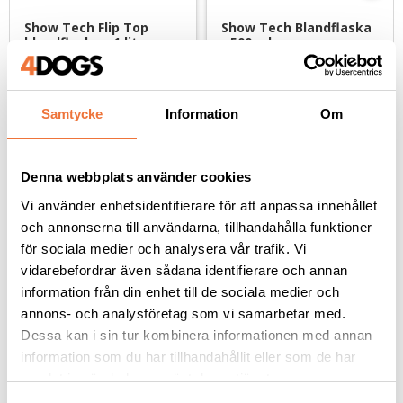
Show Tech Flip Top 
Show Tech Blandflaska 
blandflaska - 1 liter
- 500 ml
För blandning och spädning av schampo, balsam m.m.
För enkel och exakt spädning av schampo, balsam mm.
39
kr
49
kr
Samtycke
Information
Om
Denna webbplats använder cookies
Vi använder enhetsidentifierare för att anpassa innehållet
Andra köpte även
och annonserna till användarna, tillhandahålla funktioner
för sociala medier och analysera vår trafik. Vi
vidarebefordrar även sådana identifierare och annan
information från din enhet till de sociala medier och
annons- och analysföretag som vi samarbetar med.
Dessa kan i sin tur kombinera informationen med annan
information som du har tillhandahållit eller som de har
samlat in när du har använt deras tjänster.