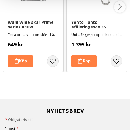
Wahl Wide skär Prime 
Yento Tanto 
series #10W
effileringssax 35 
tänder - 7 tum
Extra brett snap on-skär - Lämnar 1,5 mm
Unikt fingergrepp och raka tänder - längd ca 19,5 cm
649
kr
1 399
kr
NYHETSBREV
*
Obligatoriskt fält
E-post
*