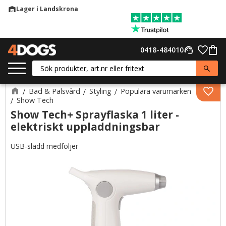
Lager i Landskrona
warehouse
Meny
Favor
0418-484010
support_agent
Kund
Bad & Pälsvård
Styling
Populära varumärken
Lägg 
Show Tech
Show Tech+ Sprayflaska 1 liter -
elektriskt uppladdningsbar
USB-sladd medföljer