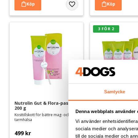
Lägg till i favoriter
3 FÖR 2
Samtycke
Nutrolin Gut & Flora-pasta - 
Nutrolin Gut & Flor
200 g
3 x 200 g
Denna webbplats använder 
Kosttillskott för bättre mag- och
Kosttillskott för bättre 
tarmhälsa
tarmhälsa. Tre tuber för 
Vi använder enhetsidentifierar
två.
sociala medier och analysera 
499
kr
999
kr
till de sociala medier och a