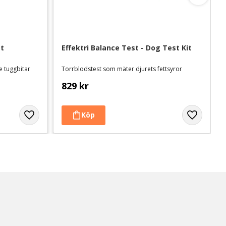
st
Effektri Balance Test - Dog Test Kit
e tuggbitar
Torrblodstest som mäter djurets fettsyror
829
kr