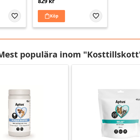
829
kr
Lägg till i favoriter
Lägg till i favoriter
Mest populära inom "Kosttillskott