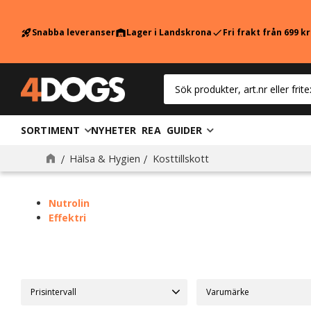
Snabba leveranser
Lager i Landskrona
Fri frakt från 699 k
rocket_launch
warehouse
check
SORTIMENT
NYHETER
REA
GUIDER
Kosttillskott
Hälsa & Hygien
Kosttillskott
Nutrolin
Effektri
Prisintervall