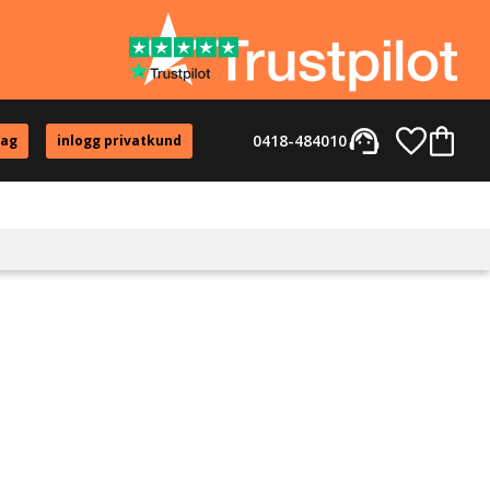
support_agent
Favorite
Kundvag
0418-484010
tag
inlogg privatkund