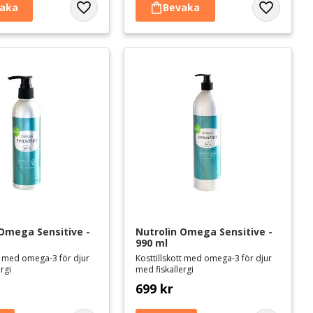
Lägg till i favoriter
Lägg till i 
 Omega Sensitive - 
Nutrolin Omega Sensitive - 
990 ml
tt med omega-3 för djur
Kosttillskott med omega-3 för djur
rgi
med fiskallergi
699
kr