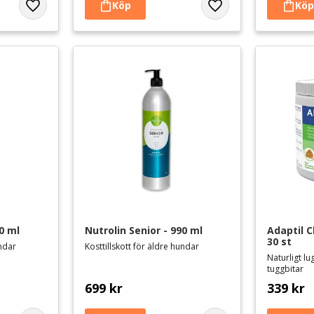
Lägg till i favoriter
Lägg till i favoriter
0 ml
Nutrolin Senior - 990 ml
Adaptil 
30 st
undar
Kosttillskott för äldre hundar
Naturligt l
tuggbitar
699
kr
339
kr