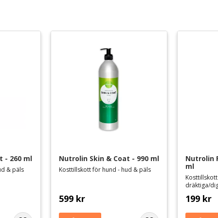
Finns i lager
18
t - 260 ml
Nutrolin Skin & Coat - 990 ml
Nutrolin
ml
hud & päls
Kosttillskott för hund - hud & päls
Kosttillsko
dräktiga/di
599
kr
199
kr