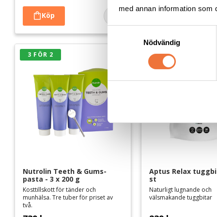
med annan information som du 
Lägg till i favoriter
S
Nödvändig
a
m
3 FÖR 2
t
y
c
k
e
s
v
a
l
Nutrolin Teeth & Gums-
Aptus Relax tuggbit
pasta - 3 x 200 g
st
Kosttillskott för tänder och
Naturligt lugnande och
munhälsa. Tre tuber för priset av
välsmakande tuggbitar
två.