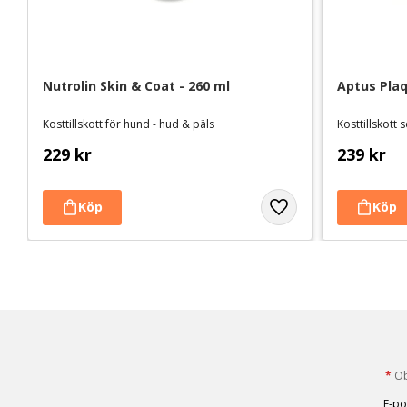
Nutrolin Skin & Coat - 260 ml
Aptus Plaq
Kosttillskott för hund - hud & päls
229
kr
239
kr
*
Obl
E-po