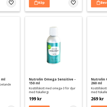
Lägg till i favoriter
Lägg till i favoriter
0 ml
Nutrolin Omega Sensitive - 
Nutrolin
150 ml
260 ml
arbetande
Kosttillskott med omega-3 för djur
Kosttillsko
med fiskallergi
med fiskalle
199
kr
269
kr