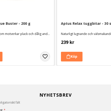
ue Buster - 200 g
Aptus Relax tuggbitar - 30 
Kosttillskott som motverkar plack och dålig andedräkt hos hund och katt
Naturligt lugnande och välsmakand
239
kr
NYHETSBREV
igatoriskt fält
st
*