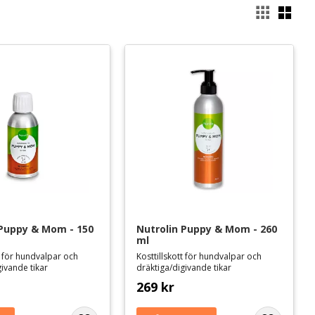
Välj
 Puppy & Mom - 150 
Nutrolin Puppy & Mom - 260 
ml
tt för hundvalpar och
Kosttillskott för hundvalpar och
givande tikar
dräktiga/digivande tikar
269
kr