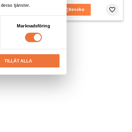
deras tjänster.
Lägg till i favoriter
Lägg till i 
Marknadsföring
TILLÅT ALLA