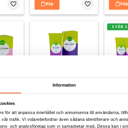
Lägg till i favoriter
Lägg till i favoriter
3 FÖR 2
Information
a-pasta - 
Nutrolin Hip & Joint-pasta - 
Nutrolin 
200 g
3 x 200 g
cookies
mag- och
Kosttillskott för höfter och andra
Bäst före 26
priset av
leder
höfter och 
e för att anpassa innehållet och annonserna till användarna, tillh
för priset av
vår trafik. Vi vidarebefordrar även sådana identifierare och anna
609
kr
1 218
k
nnons- och analysföretag som vi samarbetar med. Dessa kan i sin