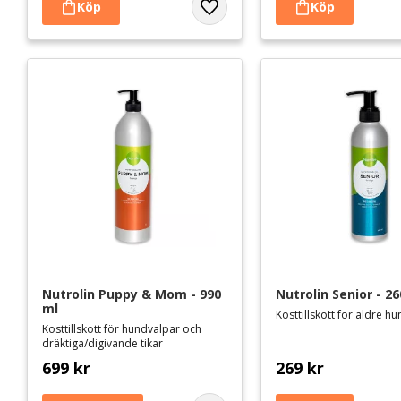
Lägg till i favoriter
Nutrolin Puppy & Mom - 990 
Nutrolin Senior - 26
ml
Kosttillskott för äldre h
Kosttillskott för hundvalpar och
dräktiga/digivande tikar
699
kr
269
kr