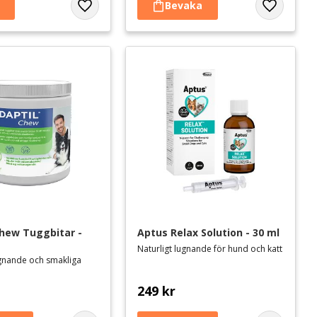
Lägg till i favoriter
Lägg till i 
Chew Tuggbitar - 
Aptus Relax Solution - 30 ml
Naturligt lugnande för hund och katt
ugnande och smakliga
249
kr