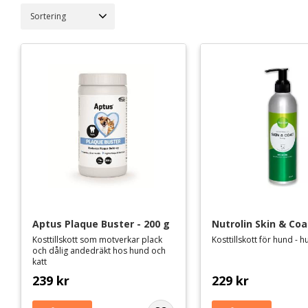
Aptus
3
Välj sortering
Nutrolin
18
199
1 218
Aptus Plaque Buster - 200 g
Nutrolin Skin & Coa
Kosttillskott som motverkar plack
Kosttillskott för hund - 
och dålig andedräkt hos hund och
katt
239
kr
229
kr