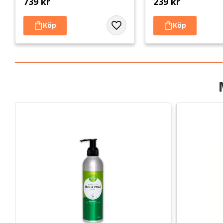
739
kr
239
kr
Lägg till i favoriter