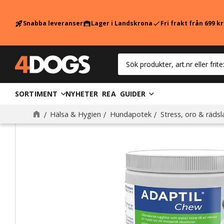
Snabba leveranser
Lager i Landskrona
Fri frakt från 699 k
rocket_launch
warehouse
check
SORTIMENT
NYHETER
REA
GUIDER
Hälsa & Hygien
Hundapotek
Stress, oro & rädsl