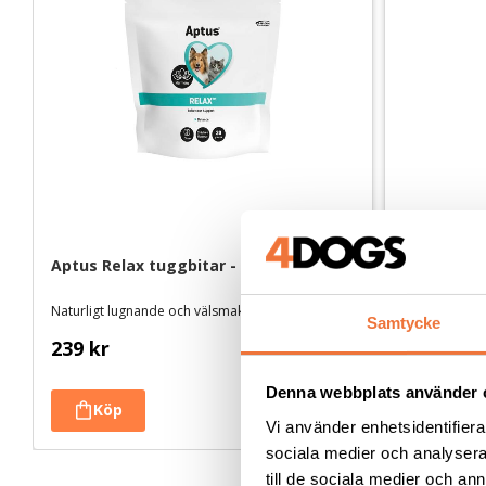
Aptus Relax tuggbitar - 30 st
Adaptil Ca
Naturligt lugnande och välsmakande tuggbitar
Samtycke
239
kr
359
kr
Denna webbplats använder 
Vi använder enhetsidentifierar
sociala medier och analysera 
till de sociala medier och a