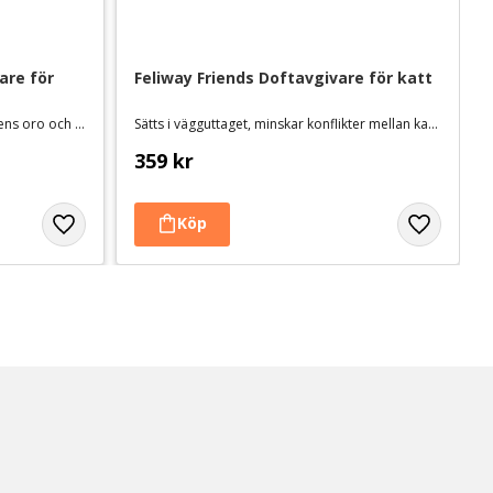
re för 
Feliway Friends Doftavgivare för katt
Sätts i vägguttaget och minskar kattens oro och konfliktbeteenden
Sätts i vägguttaget, minskar konflikter mellan katter i samma hushåll
359
kr