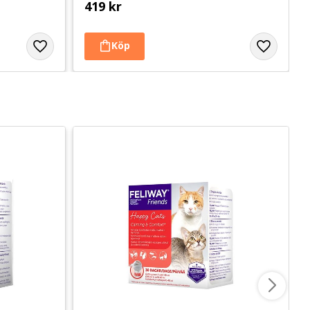
419
kr