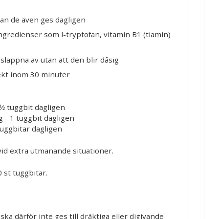
kan de även ges dagligen
ngredienser som l-tryptofan, vitamin B1 (tiamin)
slappna av utan att den blir dåsig
ekt inom 30 minuter
1⁄2 tuggbit dagligen
 - 1 tuggbit dagligen
tuggbitar dagligen
id extra utmanande situationer.
 st tuggbitar.
ska därför inte ges till dräktiga eller digivande