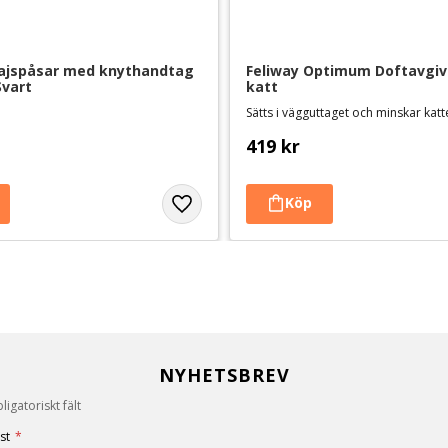
jspåsar med knythandtag 
Feliway Optimum Doftavgiva
Svart
katt
419
kr
NYHETSBREV
igatoriskt fält
st
*