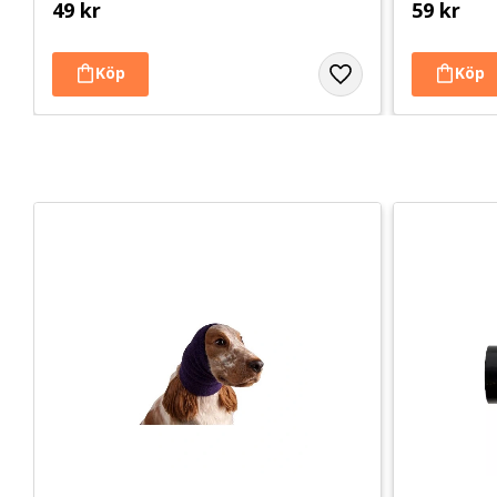
49
kr
59
kr