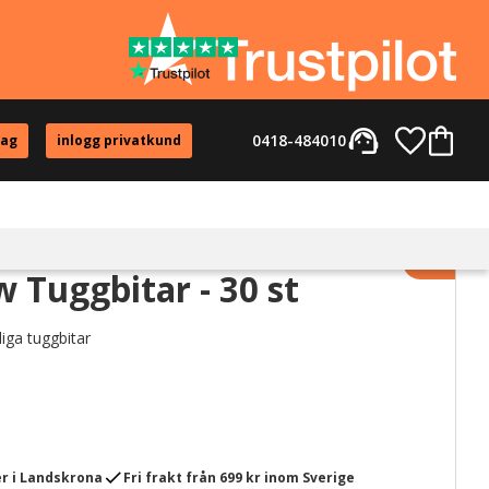
support_agent
Favorite
Kundvag
0418-484010
tag
inlogg privatkund
Lägg til
 Tuggbitar - 30 st
iga tuggbitar
check
r i Landskrona
Fri frakt från 699 kr inom Sverige