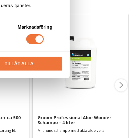
deras tjänster.
Marknadsföring
TILLÅT ALLA
r ca 500 
Groom Professional Aloe Wonder 
Schampo - 4 liter
rsprung EU
Milt hundschampo med äkta aloe vera