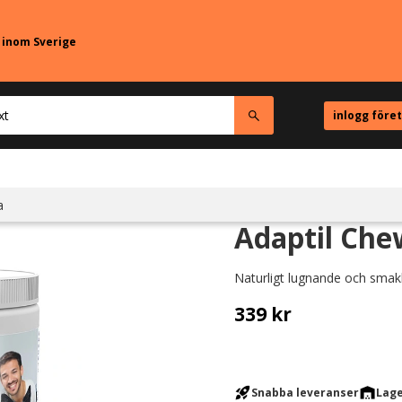
r inom Sverige
inlogg före
a
Adaptil Chew
Naturligt lugnande och smakl
339
kr
rocket_launch
warehouse
Snabba leveranser
Lage