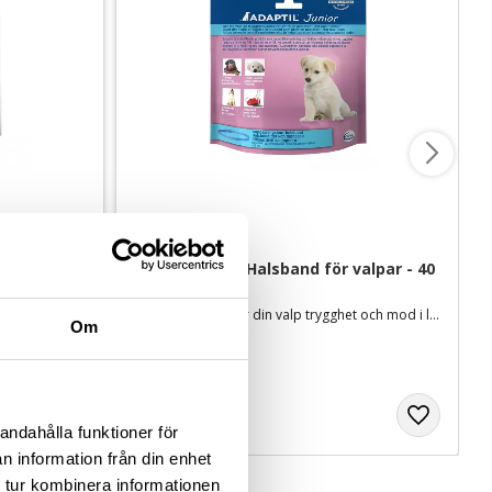
Adaptil Junior Halsband för valpar - 40 
cm
Sätts i vägguttaget och minskar hundens otrygghet, rädsla och oro
Halsband som ger din valp trygghet och mod i livet
Om
329
kr
andahålla funktioner för
n information från din enhet
 tur kombinera informationen