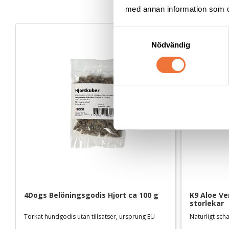
med annan information som du 
S
Nödvändig
a
m
t
y
c
k
e
s
v
a
l
4Dogs Belöningsgodis Hjort ca 100 g
K9 Aloe Ver
storlekar
Torkat hundgodis utan tillsatser, ursprung EU
Naturligt sc