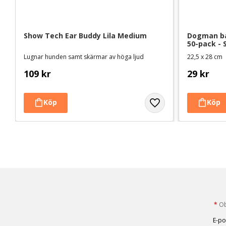
Show Tech Ear Buddy Lila Medium
Dogman ba
50-pack - 
Lugnar hunden samt skärmar av höga ljud
22,5 x 28 cm
109
kr
29
kr
*
Obl
E-po