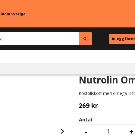
r inom Sverige
inlogg före
Nutrolin Om
Kosttillskott med omega-3 för
269
kr
Antal
-
+