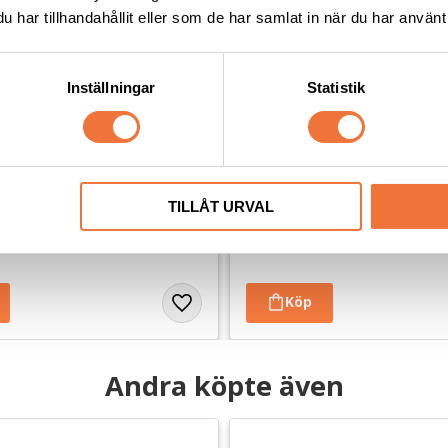
har tillhandahållit eller som de har samlat in när du har använt 
Inställningar
Statistik
ut & Flora-pasta - 200 g
Nutrolin Sport - 260 ml
TILLÅT URVAL
 för bättre mag- och tarmhälsa
Kosttillskott för aktiva/arbetande 
269
kr
Andra köpte även