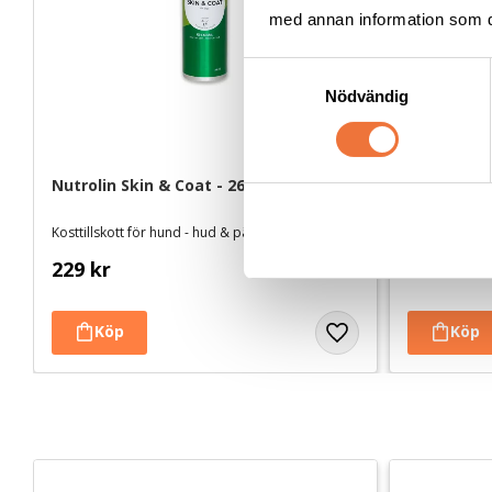
med annan information som du 
S
Nödvändig
a
m
t
y
Nutrolin Skin & Coat - 260 ml
Nutrolin G
c
k
Kosttillskott för hund - hud & päls
Kosttillskott
e
229
kr
499
kr
s
v
a
l