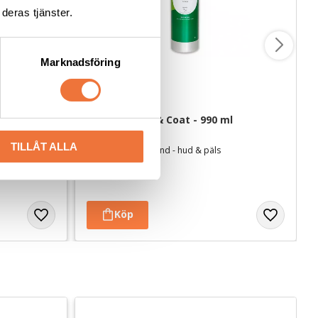
deras tjänster.
Marknadsföring
Nutrolin Skin & Coat - 990 ml
TILLÅT ALLA
hundar
Kosttillskott för hund - hud & päls
599
kr