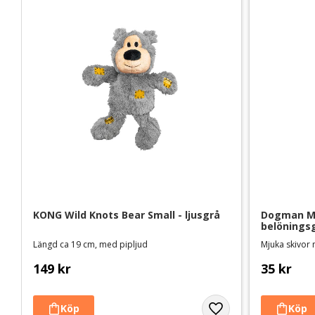
KONG Wild Knots Bear Small - ljusgrå
Dogman Mea
belöningsg
Längd ca 19 cm, med pipljud
Mjuka skivor
149
kr
35
kr