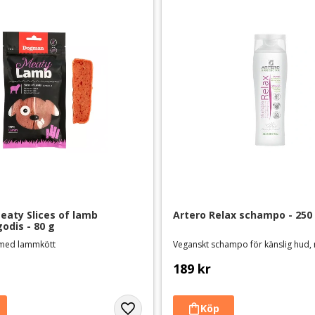
ty Slices of lamb 
Artero Relax schampo - 250
odis - 80 g
 med lammkött
189
kr