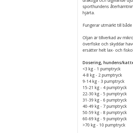
dräktiga och digivande dju
sporthundens återhämtnin
hjärta.
Fungerar utmärkt till både
Oljan är tillverkad av mik
överfiske och skyddar hav
ersätter helt lax- och fiskol
Dosering, hundens/katte
<3 kg - 1 pumptryck
4-8 kg - 2 pumptryck
9-14 kg - 3 pumptryck
15-21 kg - 4 pumptryck
22-30 kg - 5 pumptryck
31-39 kg - 6 pumptryck
40-49 kg - 7 pumptryck
50-59 kg - 8 pumptryck
60-69 kg - 9 pumptryck
>70 kg - 10 pumptryck