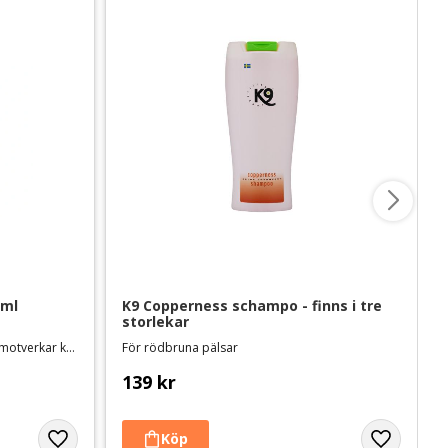
 ml
K9 Copperness schampo - finns i tre 
storlekar
Veganskt schampo för känslig hud, motverkar klåda
För rödbruna pälsar
139
kr