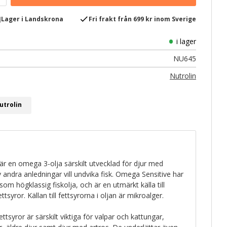
e
check
Lager i Landskrona
Fri frakt från 699 kr inom Sverige
i lager
NU645
Nutrolin
utrolin
är en omega 3-olja särskilt utvecklad för djur med
av andra anledningar vill undvika fisk. Omega Sensitive har
om högklassig fiskolja, och är en utmärkt källa till
yror. Källan till fettsyrorna i oljan är mikroalger.
yror är särskilt viktiga för valpar och kattungar,