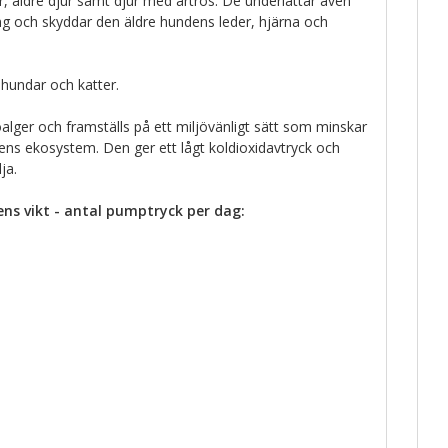
r, äldre djur samt djur med artros. De underlättar även
g och skyddar den äldre hundens leder, hjärna och
 hundar och katter.
roalger och framställs på ett miljövänligt sätt som minskar
ens ekosystem. Den ger ett lågt koldioxidavtryck och
ja.
ns vikt - antal pumptryck per dag: