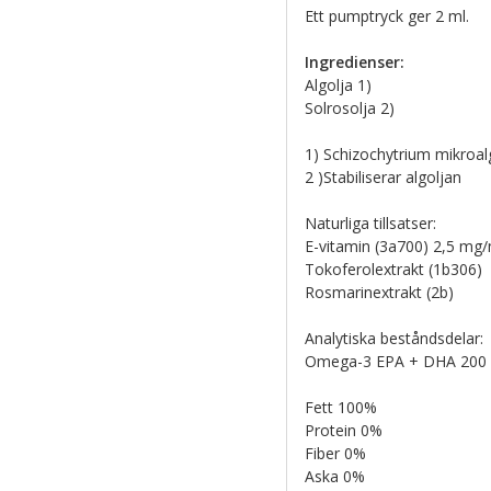
Ett pumptryck ger 2 ml.
Ingredienser:
Algolja 1)
Solrosolja 2)
1) Schizochytrium mikroal
2 )Stabiliserar algoljan
Naturliga tillsatser:
E-vitamin (3a700) 2,5 mg/
Tokoferolextrakt (1b306)
Rosmarinextrakt (2b)
Analytiska beståndsdelar:
Omega-3 EPA + DHA 200
Fett 100%
Protein 0%
Fiber 0%
Aska 0%