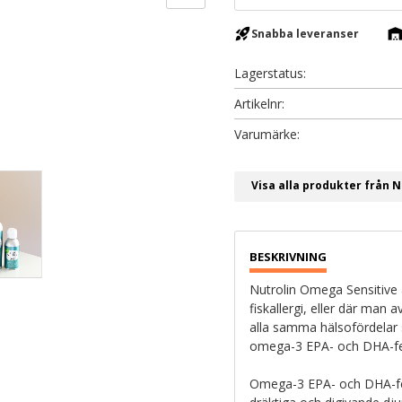
rocket_launch
warehous
Snabba leveranser
Lagerstatus
Artikelnr
Visa alla produkter från N
Nutrolin Omega Sensitive 
fiskallergi, eller där man 
alla samma hälsofördelar s
omega-3 EPA- och DHA-fetts
Omega-3 EPA- och DHA-fetts