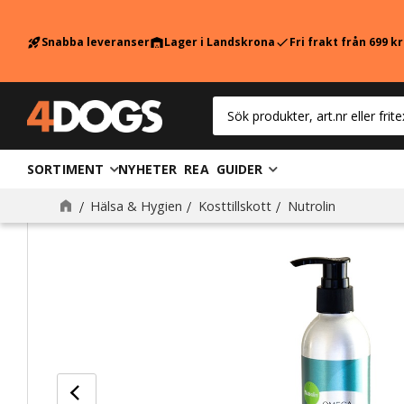
Snabba leveranser
Lager i Landskrona
Fri frakt från 699 k
rocket_launch
warehouse
check
SORTIMENT
NYHETER
REA
GUIDER
Hälsa & Hygien
Kosttillskott
Nutrolin