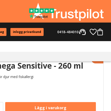
support_agent
Favorite
Kundvag
0418-484010
tag
inlogg privatkund
Lägg til
ega Sensitive - 260 ml
 djur med fiskallergi