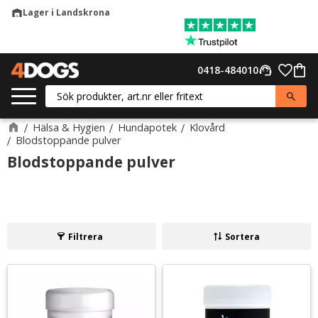
Lager i Landskrona
warehouse
Meny
Favor
0418-484010
support_agent
Kund
Hälsa & Hygien
Hundapotek
Klovård
Blodstoppande pulver
Blodstoppande pulver
Filtrera
Sortera