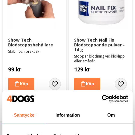
Show Tech 
Show Tech Nail Fix 
Blodstoppsbehållare
Blodstoppande pulver - 
14 g
Stabil och praktisk
Stoppar blödning vid kloklipp
eller småsår
99
kr
129
kr
Lägg till i favoriter
Lägg til
Samtycke
Information
Om
NYHETSBREV