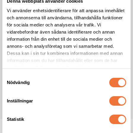
Denna webbplats använder cookies
*
Obligatoriskt fält
Vi använder enhetsidentifierare för att anpassa innehållet
E-post
*
och annonserna till användarna, tillhandahålla funktioner
för sociala medier och analysera vår trafik. Vi
vidarebefordrar även sådana identifierare och annan
information från din enhet till de sociala medier och
Förnamn
annons- och analysföretag som vi samarbetar med.
Dessa kan i sin tur kombinera informationen med annan
information som du har tillhandahållit eller som de har
Efternamn
samlat in när du har använt deras tjänster.
S
Nödvändig
a
Jag samtycker till att ta emot nyhetsbrev från 4Dogs i enlighet med
integritetspolicyn
*
m
t
Inställningar
PRENUMERERA
y
c
k
Statistik
e