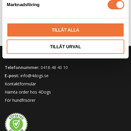
s
Marknadsföring
v
a
l
TILLÅT ALLA
TILLÅT URVAL
KUNDSERVICE
Telefonnummer:
0418-48 40 10
E-post:
info@4dogs.se
Kontaktformulär
Hämta order hos 4Dogs
För hundfrisörer