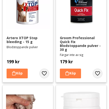
Artero XTOP Stop 
Groom Professional 
bleeding - 15 g
Quick Fix 
Blodstoppande pulver - 
Blodstoppande pulver
30 g
Färgar inte av sig
199
kr
179
kr
Lägg till i favoriter
Lägg til