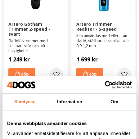
Artero Gotham 
Artero Trimmer 
Trimmer 2-speed - 
Reaktor - 5-speed
svart
Kan användas med eller utan
Sladdlös trimmer med
sladd, ställbart keramiskt skär
ställbart skär och två
0,9-1,2 mm
hastigheter
1 249
kr
1 699
kr
Lägg till i favoriter
Lägg til
Samtycke
Information
Om
Denna webbplats använder cookies
Vi använder enhetsidentifierare för att anpassa innehållet