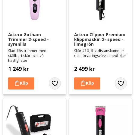
Artero Gotham 
Artero Clipper Premium 
Trimmer 2-speed - 
klippmaskin 2- speed - 
syrenlila
limegrön
Sladdlös trimmer med
Skär #10, 6 st distanskammar
ställbart skär och två
och förvaringsväska medföljer
hastigheter
1 249
kr
2 499
kr
Lägg till i favoriter
Lägg til