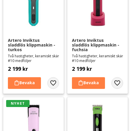
Artero Inviktus 
Artero Inviktus 
sladdlös klippmaskin - 
sladdlös klippmaskin - 
turkos
fuchsia
Två hastigheter, keramiskt skär
Två hastigheter, keramiskt skär
#10 medföljer
#10 medföljer
2 199
kr
2 199
kr
Lägg till i favoriter
Lägg til
NYHET