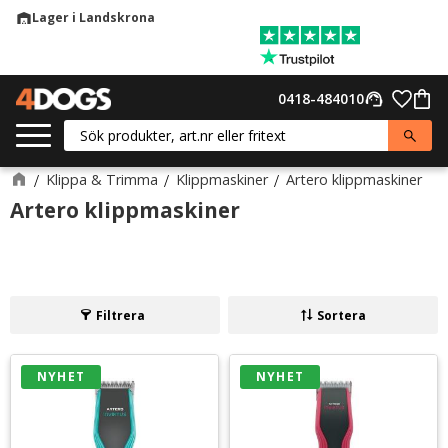
Lager i Landskrona
warehouse
Meny
Favor
0418-484010
support_agent
Kund
Klippa & Trimma
Klippmaskiner
Artero klippmaskiner
Artero klippmaskiner
Filtrera
Sortera
NYHET
NYHET