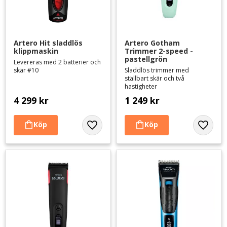
Artero Hit sladdlös 
Artero Gotham 
klippmaskin
Trimmer 2-speed - 
pastellgrön
Levereras med 2 batterier och
skär #10
Sladdlös trimmer med
ställbart skär och två
hastigheter
4 299
kr
1 249
kr
Lägg till i favoriter
Lägg til