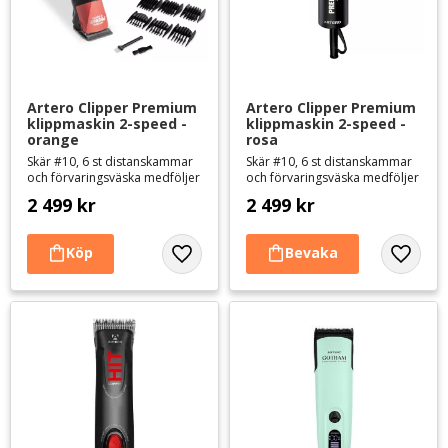
Artero Clipper Premium 
Artero Clipper Premium 
klippmaskin 2-speed - 
klippmaskin 2-speed - 
orange
rosa
Skär #10, 6 st distanskammar
Skär #10, 6 st distanskammar
och förvaringsväska medföljer
och förvaringsväska medföljer
2 499
kr
2 499
kr
Lägg till i favoriter
Lägg til