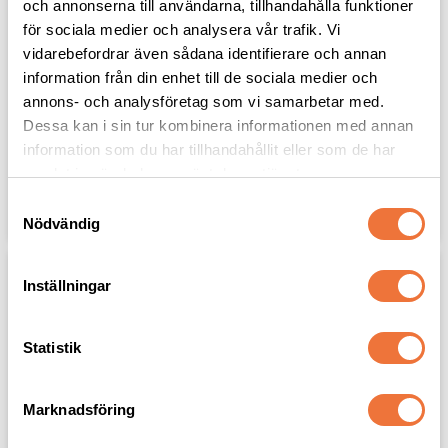
och annonserna till användarna, tillhandahålla funktioner
för sociala medier och analysera vår trafik. Vi
vidarebefordrar även sådana identifierare och annan
Artero Trimmer 
Artero Trimmer X-tron 
information från din enhet till de sociala medier och
Spektra - 5-speed
- 2-speed
annons- och analysföretag som vi samarbetar med.
Kan användas med eller utan
Kan användas med eller utan
sladd
sladd
Dessa kan i sin tur kombinera informationen med annan
2 199
kr
1 399
kr
information som du har tillhandahållit eller som de har
samlat in när du har använt deras tjänster.
S
Lägg till i favoriter
Lägg til
Nödvändig
a
m
t
Inställningar
y
c
k
Statistik
e
s
Marknadsföring
v
a