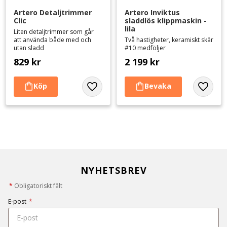
Artero Detaljtrimmer 
Artero Inviktus 
Clic
sladdlös klippmaskin - 
lila
Liten detaljtrimmer som går
att använda både med och
Två hastigheter, keramiskt skär
utan sladd
#10 medföljer
829
kr
2 199
kr
Lägg till i favoriter
Lägg til
NYHETSBREV
*
Obligatoriskt fält
E-post
*